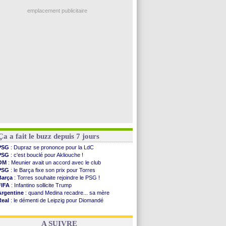
Man City
: Rodri préfère le Barça au Real !
Troyes
: Junior Diaz jusqu'en 2030 (officiel)
emplacement publicitaire
PSG
: Akliouche a signé (officiel)
OM
: une offre pour Bulka
PSG
: contrat signé pour Akliouche
Ouganda
: Owori battu à mort à Kampala
Arsenal
: Arteta veut créer une dynastie
Voir les brèves précédentes
Ça a fait le buzz depuis 7 jours
PSG
: Dupraz se prononce pour la LdC
PSG
: c'est bouclé pour Akliouche !
OM
: Meunier avait un accord avec le club
PSG
: le Barça fixe son prix pour Torres
Barça
: Torres souhaite rejoindre le PSG !
FIFA
: Infantino sollicite Trump
Argentine
: quand Medina recadre... sa mère
Real
: le démenti de Leipzig pour Diomandé
OM
: Paixão attire un 2e club anglais
FIFA
: le conseiller d'Infantino démissionne !
A SUIVRE