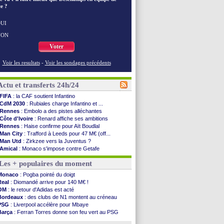
e ?
UI
NON
Voter
Voir les resultats
-
Voir les sondages précédents
Actu et transferts 24h/24
FIFA
: la CAF soutient Infantino
CdM 2030
: Rubiales charge Infantino et ...
Rennes
: Embolo a des pistes alléchantes
Côte d'Ivoire
: Renard affiche ses ambitions
Rennes
: Haise confirme pour Aït Boudlal
Man City
: Trafford à Leeds pour 47 M€ (off...
Man Utd
: Zirkzee vers la Juventus ?
Amical
: Monaco s'impose contre Getafe
Nantes
: Der Zakarian et sa relation avec Kita
Les + populaires du moment
OM
: le club prêt à libérer Kondogbia ?
Monaco
: le message touchant d'Akliouche
Monaco
: Pogba pointé du doigt
FIFA
: Tebas en remet une couche
Real
: Diomandé arrive pour 140 M€ !
FIFA
: l'UEFA maintient la pression
OM
: le retour d'Adidas est acté
PSG
: Tebas encense Luis Enrique
Bordeaux
: des clubs de N1 montent au créneau
Real
: Vinicius jusqu'en 2032 (officiel)
PSG
: Liverpool accélère pour Mbaye
Lyon
: Mangala va rejoindre Getafe
Barça
: Ferran Torres donne son feu vert au PSG
OM
: une offre refusée pour Aguerd
PSG
: Luis Enrique satisfait malgré tout
Real
: c'est confirmé pour Vinicius