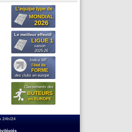
L'equipe type de
MONDIAL
2026
Le meilleur effectif
LIGUE 1
saison
2025-26
Indice MF :
l'état de
FORME
des clubs en europe
Classements des
BUTEURS
en EUROPE
o 24h/24
ivilégiés