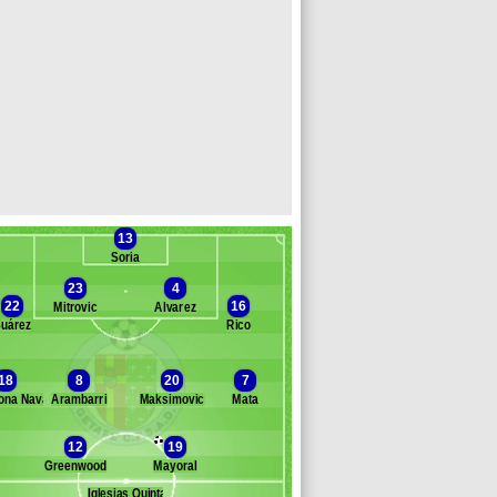
13
Soria
23
4
22
16
Mitrovic
Álvarez
uárez
Rico
Banc des remplaçants
Getafe
18
8
20
7
ona Navarro
Arambarri
Maksimovic
Mata
nn
berdin
12
19
ozano
Greenwood
Mayoral
gileri
aniel Fuzato
Iglesias Quintas