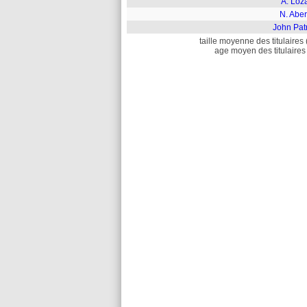
A. Loz
N. Aber
John Pat
taille moyenne des titulaires 
age moyen des titulaires 