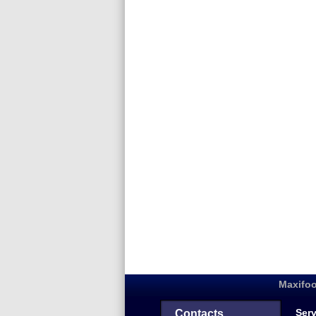
Maxifoo
Serv
Contacts