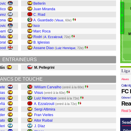
F
ovic
Bellerín
B
E
R
Rico
Juan Miranda
T
I
Si
S
C
arez
C. Riad
S
Pé
mona
A. Guardado
(
Visus
, 60e)
É
V
A
Ig
I
ovic
Isco
L
J.
L
A
arri
Marc Roca
E
M
Ru
Mata
Rodri
(
A. Ezzalzouli
, 72e)
F
oral
B. Iglesias
Al
ood
Assane Diao
(
Luiz Henrique
, 72e)
E
L
ENTRAINEURS
Vi
lás
M. Pellegrini
Liga
ANCS DE TOUCHE
Alaves
Celta Vi
rete
William Carvalho
(entré à la 60e)
FC 
sias
Visus
(entré à la 60e)
Gérone 
asa
Luiz Henrique
(entré à la 72e)
Rea
eñá
A. Ezzalzouli
(entré à la 72e)
uez
Sergi Altimira
Real S
der
Fran Vieites
ato
Aitor Ruibal
Sond
leri
J. Díaz
Zidan