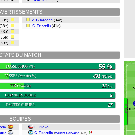
(17e)
Marc Roca
(1e)
AVERTISSEMENTS
(38e)
A. Guardado
(34e)
(38e)
G. Pezzella
(41e)
(43e)
(86e)
(89e)
STATS DU MATCH
55 %
POSSESSION
(%)
PASSES
431
(réussies %)
(81 %)
TIRS
13
(cadrés)
(3)
S
CORNERS JOUES
8
FAUTES SUBIES
17
G
Carm
E
Fi
T
A
F
A
E
EQUIPES
L
oria
C. Bravo
An
D
árez
G. Pezzella
(
William Carvalho
, 60e)