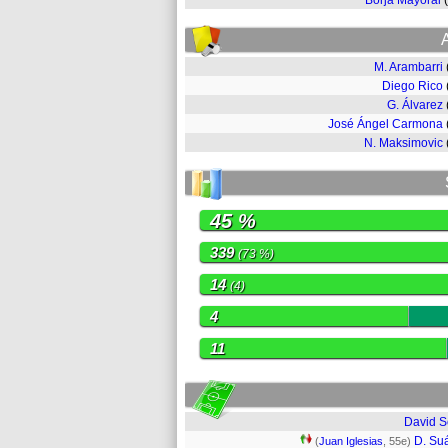
Borja Mayoral
M. Arambarri
Diego Rico
G. Álvarez
José Ángel Carmona
N. Maksimovic
45 %
339
(73 %)
14
(4)
4
11
David S
D. Su
(
Juan Iglesias
, 55e)