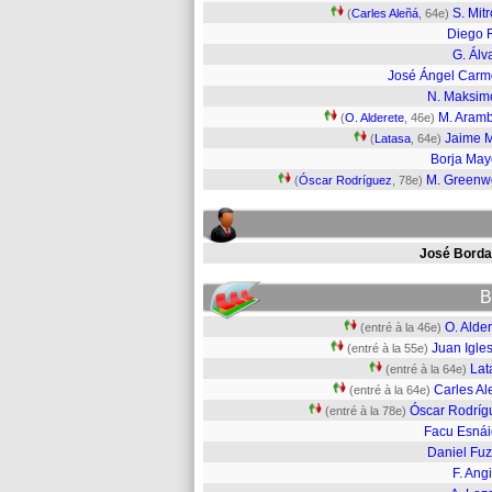
S. Mitr
(
Carles Aleñá
, 64e)
Diego 
G. Álv
José Ángel Car
N. Maksim
M. Aramb
(
O. Alderete
, 46e)
Jaime 
(
Latasa
, 64e)
Borja May
M. Greenw
(
Óscar Rodríguez
, 78e)
José Borda
B
O. Alde
(entré à la 46e)
Juan Igle
(entré à la 55e)
Lat
(entré à la 64e)
Carles Al
(entré à la 64e)
Óscar Rodríg
(entré à la 78e)
Facu Esnái
Daniel Fuz
F. Angi