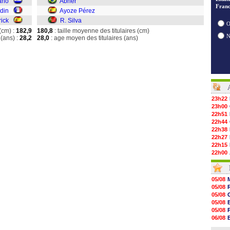
ano
Abner
Franc
din
Ayoze Pérez
rick
R. Silva
O
(cm) :
182,9
180,8
: taille moyenne des titulaires (cm)
(ans) :
28,2
28,0
: age moyen des titulaires (ans)
23h22
23h00
22h51
22h44
22h38
22h27
22h15
22h00
21h48
21h39
21h26
05/08
21h05
05/08
20h47
05/08
20h30
05/08
20h18
05/08
20h04
06/08
19h47
06/08
19h34