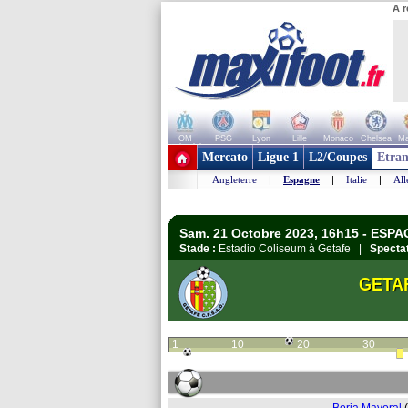
A r
OM
PSG
Lyon
Lille
Monaco
Chelsea
Ma
+ de clubs
Mercato
Ligue 1
L2/Coupes
Etran
Angleterre
|
Espagne
|
Italie
|
Al
Sam. 21 Octobre 2023, 16h15 - ESPA
Stade :
Estadio Coliseum à Getafe |
Spectat
GETA
1
10
20
30