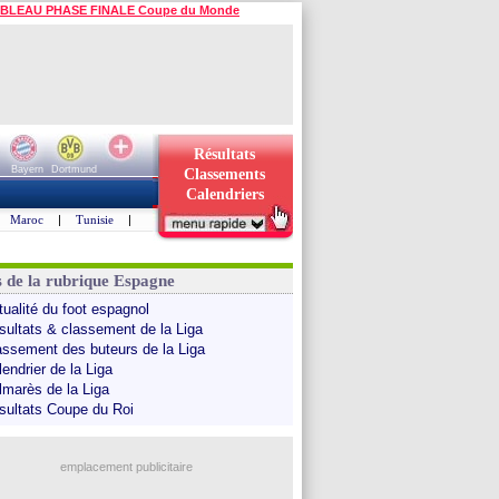
BLEAU PHASE FINALE Coupe du Monde
Résultats
Bayern
Dortmund
Classements
Calendriers
Maroc
|
Tunisie
|
s de la rubrique Espagne
tualité du foot espagnol
sultats & classement de la Liga
assement des buteurs de la Liga
endrier de la Liga
lmarès de la Liga
sultats Coupe du Roi
emplacement publicitaire