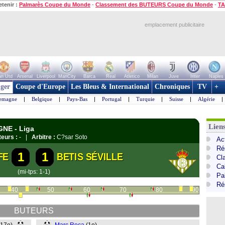
etenir :
Palmarès Coupe du Monde
-
Classement des BUTEURS Coupe du Monde
-
TA
emplacement publicitaire
n Utd
Arsenal
Liverpool
ManCity
Barca
Real
Atletico
Milan
Juve
Inter
Naples
ger
Coupe d'Europe
Les Bleus & International
Chroniques
TV
+
lemagne
|
Belgique
|
Pays-Bas
|
Portugal
|
Turquie
|
Suisse
|
Algérie
|
Lien
GNE - Liga
eurs :
- |
Arbitre :
C?sar Soto
Ac
Ré
1
1
FE
BETIS SÉVILLE
Cl
Cal
(mi-tps: 1-1)
Pa
Ré
40
50
60
70
80
90
BUTEURS