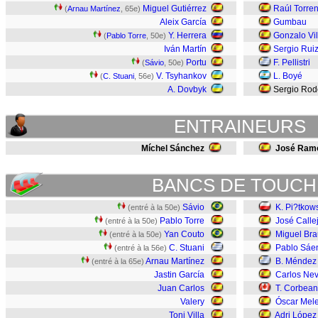
Miguel Gutiérrez
Raúl Torren
(
Arnau Martínez
, 65e)
Aleix García
Gumbau
Y. Herrera
Gonzalo Vil
(
Pablo Torre
, 50e)
Iván Martín
Sergio Rui
Portu
F. Pellistri
(
Sávio
, 50e)
V. Tsyhankov
L. Boyé
(
C. Stuani
, 56e)
A. Dovbyk
Sergio Rod
ENTRAINEURS
Míchel Sánchez
José Ram
BANCS DE TOUCH
Sávio
K. Pi?tkow
(entré à la 50e)
Pablo Torre
José Calle
(entré à la 50e)
Yan Couto
Miguel Bra
(entré à la 50e)
C. Stuani
Pablo Sáe
(entré à la 56e)
Arnau Martínez
B. Méndez
(entré à la 65e)
Jastin García
Carlos Ne
Juan Carlos
T. Corbea
Valery
Óscar Mel
Toni Villa
Adri López