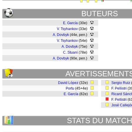
BUTEURS
E. García
(30e)
V. Tsyhankov
(33e)
A. Dovbyk
(44e, pen.)
V. Tsyhankov
(54e)
A. Dovbyk
(75e)
C. Stuani
(78e)
A. Dovbyk
(90e, pen.)
AVERTISSEMENT
David López
(32e)
Sergio Ruiz
Portu
(45+4e)
F. Pellistri
(3
E. García
(82e)
Ricard Sánc
F. Pellistri
(6
José Callejó
STATS DU MATC