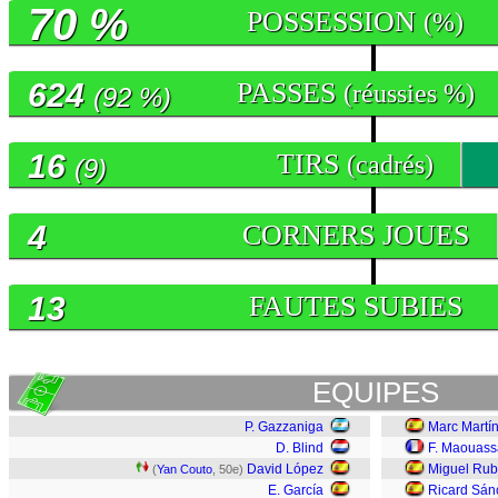
70 %
POSSESSION
(%)
624
PASSES
(réussies %)
(92 %)
16
TIRS
(cadrés)
(9)
4
CORNERS JOUES
13
FAUTES SUBIES
EQUIPES
P. Gazzaniga
Marc Martí
D. Blind
F. Maouass
David López
Miguel Rub
(
Yan Couto
, 50e)
E. García
Ricard Sán