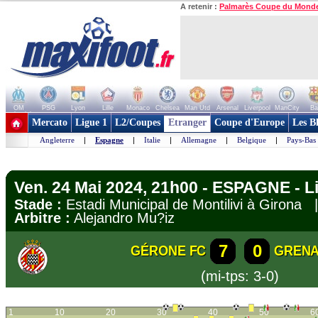
A retenir :
Palmarès Coupe du Mond
OM
PSG
Lyon
Lille
Monaco
Chelsea
Man Utd
Arsenal
Liverpool
ManCity
Ba
+ de clubs
Mercato
Ligue 1
L2/Coupes
Etranger
Coupe d'Europe
Les B
Angleterre
|
Espagne
|
Italie
|
Allemagne
|
Belgique
|
Pays-Bas
Ven. 24 Mai 2024, 21h00 - ESPAGNE - L
Stade :
Estadi Municipal de Montilivi à Girona
Arbitre :
Alejandro Mu?iz
7
0
GÉRONE FC
GREN
(mi-tps: 3-0)
1
10
20
30
40
50
6