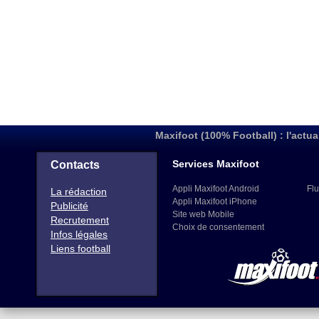
Maxifoot (100% Football) : l'actua
Services Maxifoot
Contacts
Appli Maxifoot Android
Flu
La rédaction
Appli Maxifoot iPhone
Publicité
Site web Mobile
Recrutement
Choix de consentement
Infos légales
Liens football