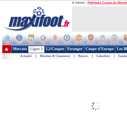
A retenir :
Palmarès Coupe du Mond
OM
PSG
Lyon
Lille
Monaco
Chelsea
Man Utd
Arsenal
Liverpool
ManCity
Ba
+ de clubs
Mercato
Ligue 1
L2/Coupes
Etranger
Coupe d'Europe
Les B
Actualité
|
Résultats & Classement
|
Buteurs
|
Calendrier
|
Equipe