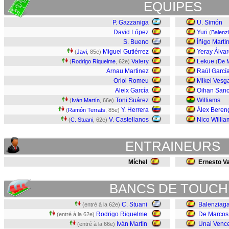
EQUIPES
P. Gazzaniga
U. Simón
David López
Yuri
(
Balenz
S. Bueno
Íñigo Martí
Miguel Gutiérrez
Yeray Álva
(
Javi
, 85e)
Valery
Lekue
(
Rodrigo Riquelme
, 62e)
(
De 
Arnau Martinez
Raúl Garcí
Oriol Romeu
Mikel Vesg
Aleix García
Oihan Sanc
Toni Suárez
Williams
(
Iván Martín
, 66e)
Y. Herrera
Álex Beren
(
Ramón Terrats
, 85e)
V. Castellanos
Nico Willia
(
C. Stuani
, 62e)
ENTRAINEURS
Míchel
Ernesto V
BANCS DE TOUCH
C. Stuani
Balenziag
(entré à la 62e)
Rodrigo Riquelme
De Marcos
(entré à la 62e)
Iván Martín
Unai Venc
(entré à la 66e)