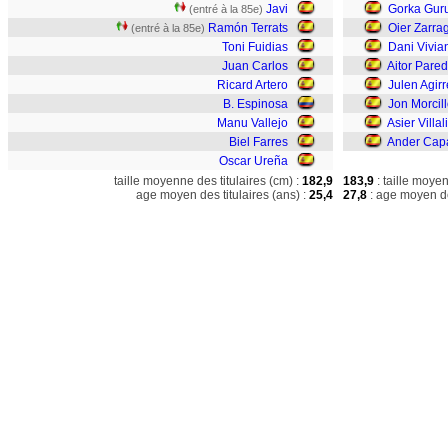
Javi
Gorka Gur
(entré à la 85e)
Ramón Terrats
Oier Zarra
(entré à la 85e)
Toni Fuidias
Dani Vivia
Juan Carlos
Aitor Pare
Ricard Artero
Julen Agir
B. Espinosa
Jon Morcil
Manu Vallejo
Asier Villal
Biel Farres
Ander Cap
Oscar Ureña
taille moyenne des titulaires (cm) :
182,9
183,9
: taille moye
age moyen des titulaires (ans) :
25,4
27,8
: age moyen de