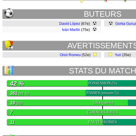
BUTEURS
David López
(67e)
Gorka Guruz
Iván Martín
(75e)
AVERTISSEMENT
Oriol Romeu
(52e)
Yuri
(35e)
STATS DU MATC
42 %
POSSESSION
(%)
361
PASSES
(réussies %)
(81 %)
19
TIRS
(cadrés)
(10)
7
CORNERS JOUES
11
FAUTES SUBIES