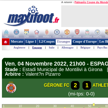
A retenir :
Palmarès Coupe du Mond
OM
PSG
Lyon
Lille
Monaco
Chelsea
Man Utd
Arsenal
Liverpool
ManCity
Ba
+ de clubs
Mercato
Ligue 1
L2/Coupes
Etranger
Coupe d'Europe
Les B
Angleterre
|
Espagne
|
Italie
|
Allemagne
|
Belgique
|
Pays-Bas
Ven. 04 Novembre 2022, 21h00 - ESPAG
Stade :
Estadi Municipal de Montilivi à Girona
Arbitre :
Valent?n Pizarro
2
1
GÉRONE FC
ATHLE
(mi-tps: 0-0)
1
10
20
30
40
50
6