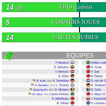
14
TIRS
(cadrés)
(8)
5
CORNERS JOUES
14
FAUTES SUBIES
EQUIPES
F. Muslera
Helton Leit
D. Sánchez
G. Vural
V. Nelsson
V. Sari
D. Köhn
B. Öztürk
K. Demirbay
S. van de S
(
B. Kutlu
, 80e)
L. Torreira
E. Yesilyurt
(
A. Bardakci
, 87e)
D. Mertens
D. Saric
(
Eyüp Ayd?n
, 88e)
Carlos Vinícius
U. Akyol
(
W. Zaha
, 70e)
(
R.
K. Aktürkoglu
J. Kaluzinsk
B. Yilmaz
S. Larsson