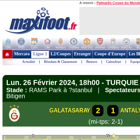
A retenir :
Palmarès Coupe du Mond
OM
PSG
Lyon
Lille
Monaco
Chelsea
Man Utd
Arsenal
Liverpool
ManCity
Ba
+ de clubs
Mercato
Ligue 1
L2/Coupes
Etranger
Coupe d'Europe
Les B
Actualité
|
Résultats & Classement
|
Buteurs
|
Calendrier
|
Equipe
Lun. 26 Février 2024, 18h00 - TURQUIE 
Stade :
RAMS Park à ?stanbul |
Spectateurs
Bitigen
2
1
GALATASARAY
ANTAL
(mi-tps: 2-1)
1
10
20
30
40
50
6