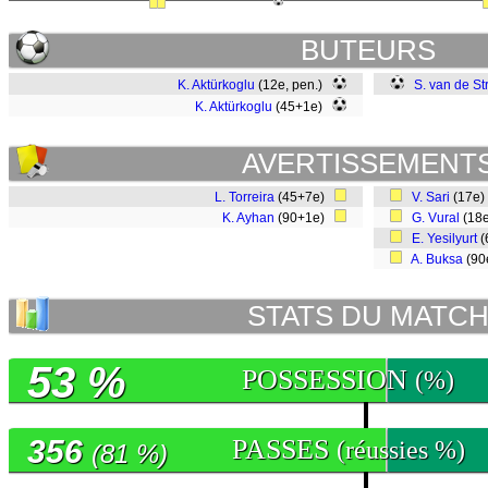
BUTEURS
K. Aktürkoglu
(12e, pen.)
S. van de St
K. Aktürkoglu
(45+1e)
AVERTISSEMENT
L. Torreira
(45+7e)
V. Sari
(17e
K. Ayhan
(90+1e)
G. Vural
(18
E. Yesilyurt
(
A. Buksa
(90
STATS DU MATC
53 %
POSSESSION
(%)
356
PASSES
(réussies %)
(81 %)