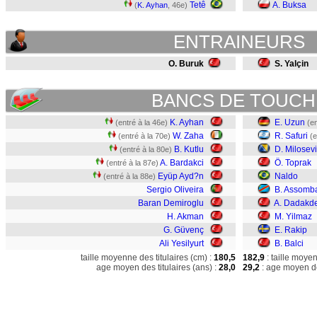
Tetê
A. Buksa
(
K. Ayhan
, 46e)
ENTRAINEURS
O. Buruk
S. Yalçin
BANCS DE TOUCH
K. Ayhan
E. Uzun
(entré à la 46e)
(en
W. Zaha
R. Safuri
(entré à la 70e)
(e
B. Kutlu
D. Milosev
(entré à la 80e)
A. Bardakci
Ö. Toprak
(entré à la 87e)
Eyüp Ayd?n
Naldo
(entré à la 88e)
Sergio Oliveira
B. Assomb
Baran Demiroglu
A. Dadakd
H. Akman
M. Yilmaz
G. Güvenç
E. Rakip
Ali Yesilyurt
B. Balci
taille moyenne des titulaires (cm) :
180,5
182,9
: taille moye
age moyen des titulaires (ans) :
28,0
29,2
: age moyen de