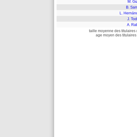
M. Gu
B. Sa
L. Hernán
J. To
A. Ra
taille moyenne des titulaires 
age moyen des titulaires 