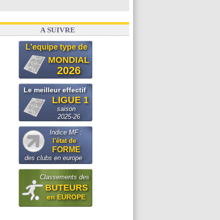
A SUIVRE
L'equipe type de
MONDIAL
2026
Le meilleur effectif
LIGUE 1
saison
2025-26
Indice MF :
l'état de
FORME
des clubs en europe
Classements des
BUTEURS
en EUROPE