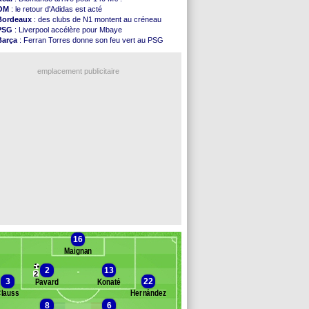
FIFA
: l'UEFA maintient la pression
OM
: le retour d'Adidas est acté
PSG
: Tebas encense Luis Enrique
Bordeaux
: des clubs de N1 montent au créneau
Real
: Vinicius jusqu'en 2032 (officiel)
PSG
: Liverpool accélère pour Mbaye
Lyon
: Mangala va rejoindre Getafe
Barça
: Ferran Torres donne son feu vert au PSG
OM
: une offre refusée pour Aguerd
PSG
: Luis Enrique satisfait malgré tout
Real
: c'est confirmé pour Vinicius
Man City
: Rodri préfère le Barça au Real !
Troyes
: Junior Diaz jusqu'en 2030 (officiel)
emplacement publicitaire
PSG
: Akliouche a signé (officiel)
OM
: une offre pour Bulka
PSG
: contrat signé pour Akliouche
Ouganda
: Owori battu à mort à Kampala
Arsenal
: Arteta veut créer une dynastie
Voir les brèves précédentes
16
Maignan
2
13
2
3
22
Pavard
Konaté
lauss
Hernández
8
6