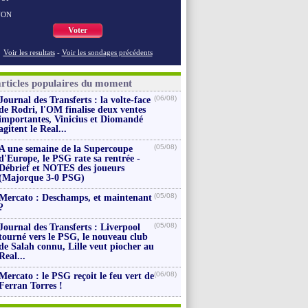
NON
Voter
Voir les resultats
-
Voir les sondages précédents
articles populaires du moment
(06/08)
Journal des Transferts : la volte-face
de Rodri, l'OM finalise deux ventes
importantes, Vinicius et Diomandé
agitent le Real...
(05/08)
A une semaine de la Supercoupe
d'Europe, le PSG rate sa rentrée -
Débrief et NOTES des joueurs
(Majorque 3-0 PSG)
(05/08)
Mercato : Deschamps, et maintenant
?
(05/08)
Journal des Transferts : Liverpool
tourné vers le PSG, le nouveau club
de Salah connu, Lille veut piocher au
Real...
(06/08)
Mercato : le PSG reçoit le feu vert de
Ferran Torres !