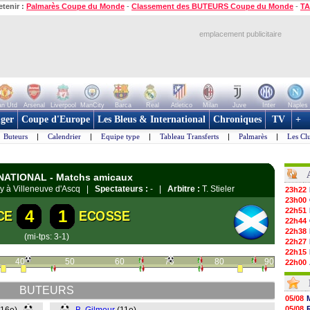
etenir :
Palmarès Coupe du Monde
-
Classement des BUTEURS Coupe du Monde
-
TA
emplacement publicitaire
n Utd
Arsenal
Liverpool
ManCity
Barca
Real
Atletico
Milan
Juve
Inter
Naples
ger
Coupe d'Europe
Les Bleus & International
Chroniques
TV
+
Buteurs
|
Calendrier
|
Equipe type
|
Tableau Transferts
|
Palmarès
|
Les Cl
ERNATIONAL - Matchs amicaux
oy à Villeneuve d'Ascq |
Spectateurs :
- |
Arbitre :
T. Stieler
23h22
23h00
22h51
4
1
CE
ECOSSE
22h44
22h38
(mi-tps: 3-1)
22h27
22h15
40
50
60
70
80
90
22h00
21h48
21h39
BUTEURS
21h26
05/08
21h05
05/08