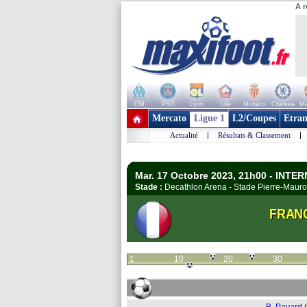
A r
OM
PSG
Lyon
Lille
Monaco
Chelsea
Ma
+ de clubs
Mercato
Ligue 1
L2/Coupes
Etran
Actualité
|
Résultats & Classement
|
Mar. 17 Octobre 2023, 21h00 - INT
Stade :
Decathlon Arena - Stade Pierre-Maur
FRAN
1
10
20
30