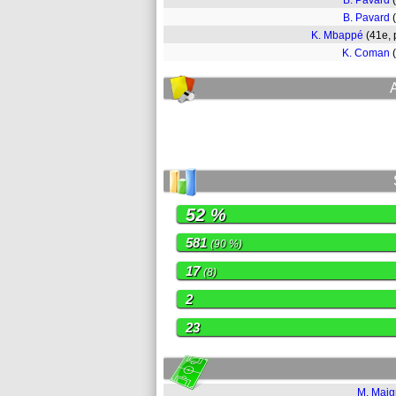
B. Pavard
B. Pavard
K. Mbappé
(41e,
K. Coman
52 %
581
(90 %)
17
(8)
2
23
M. Mai