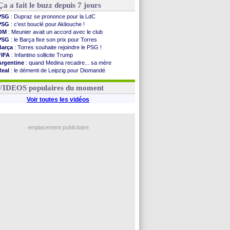
Ça a fait le buzz depuis 7 jours
PSG
: Dupraz se prononce pour la LdC
PSG
: c'est bouclé pour Akliouche !
OM
: Meunier avait un accord avec le club
PSG
: le Barça fixe son prix pour Torres
Barça
: Torres souhaite rejoindre le PSG !
FIFA
: Infantino sollicite Trump
Argentine
: quand Medina recadre... sa mère
Real
: le démenti de Leipzig pour Diomandé
OM
: Paixão attire un 2e club anglais
FIFA
: le conseiller d'Infantino démissionne !
VIDEOS populaires du moment
Voir toutes les vidéos
emplacement publicitaire