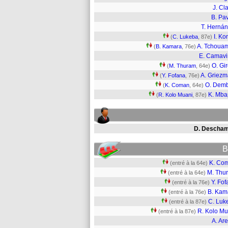
J. Cl
B. Pa
T. Herná
I. Ko
(
C. Lukeba
, 87e)
A. Tchoua
(
B. Kamara
, 76e)
E. Camav
O. Gi
(
M. Thuram
, 64e)
A. Griez
(
Y. Fofana
, 76e)
O. Dem
(
K. Coman
, 64e)
K. Mb
(
R. Kolo Muani
, 87e)
D. Descha
B
K. Co
(entré à la 64e)
M. Thu
(entré à la 64e)
Y. Fo
(entré à la 76e)
B. Kam
(entré à la 76e)
C. Luk
(entré à la 87e)
R. Kolo Mu
(entré à la 87e)
A. Ar