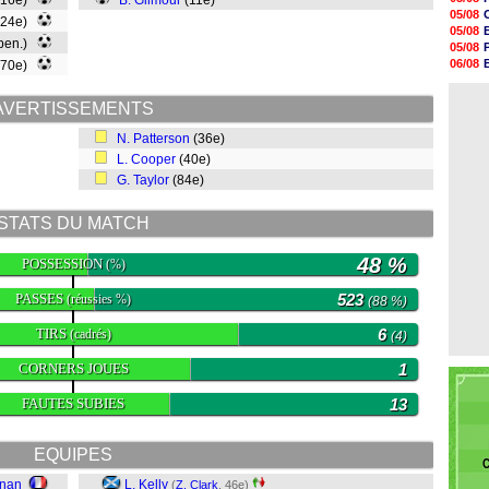
(16e)
B. Gilmour
(11e)
20h47
05/08
(24e)
20h30
05/08
20h18
 pen.)
05/08
20h04
06/08
(70e)
19h47
06/08
19h34
06/08
19h14
AVERTISSEMENTS
19h06
N. Patterson
(36e)
18h50
18h30
L. Cooper
(40e)
18h20
G. Taylor
(84e)
17h58
STATS DU MATCH
48 %
POSSESSION
(%)
PASSES
523
(réussies %)
(88 %)
TIRS
6
(cadrés)
(4)
CORNERS JOUES
1
FAUTES SUBIES
13
EQUIPES
C
gnan
L. Kelly
(
Z. Clark
, 46e)