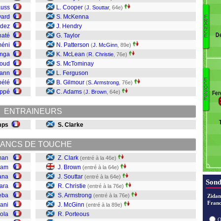
auss
L. Cooper
(
J. Souttar
, 64e)
vard
S. McKenna
F
R
Ra
A
ndez
J. Hendry
N
C
T
D
naté
G. Taylor
E
H
méni
N. Patterson
(
J. McGinn
, 89e)
S
inga
K. McLean
(
R. Christie
, 76e)
G
roud
S. McTominay
Ar
mann
L. Ferguson
K
E
bélé
B. Gilmour
(
S. Armstrong
, 76e)
C
J
O
L
appé
C. Adams
S
(
J. Brown
, 64e)
Fer
S
M
K
E
D
F
ENTRAINEURS
G
T
P
C
mps
S. Clarke
M
A
ANCS DE TOUCHE
Ch
man
Z. Clark
(entré à la 46e)
So
ram
J. Brown
(entré à la 64e)
B
fana
J. Souttar
(entré à la 64e)
Z.
Sond
ara
R. Christie
(entré à la 76e)
eba
S. Armstrong
(entré à la 76e)
Zidan
Franc
ani
J. McGinn
(entré à la 89e)
eola
R. Porteous
O