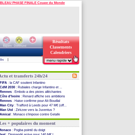
BLEAU PHASE FINALE Coupe du Monde
Résultats
Bayern
Dortmund
Classements
Calendriers
ubs
|
Actu et transferts 24h/24
FIFA
: la CAF soutient Infantino
CdM 2030
: Rubiales charge Infantino et ...
Rennes
: Embolo a des pistes alléchantes
Côte d'Ivoire
: Renard affiche ses ambitions
Rennes
: Haise confirme pour Aït Boudlal
Man City
: Trafford à Leeds pour 47 M€ (off...
Man Utd
: Zirkzee vers la Juventus ?
Amical
: Monaco s'impose contre Getafe
Nantes
: Der Zakarian et sa relation avec Kita
Les + populaires du moment
OM
: le club prêt à libérer Kondogbia ?
Monaco
: le message touchant d'Akliouche
Monaco
: Pogba pointé du doigt
FIFA
: Tebas en remet une couche
Real
: Diomandé arrive pour 140 M€ !