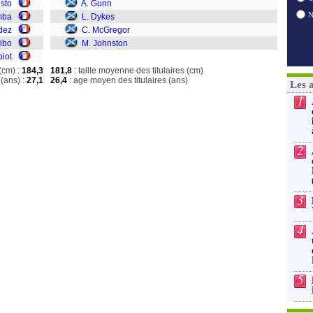
sto
A. Gunn
mba
L. Dykes
dez
C. McGregor
dibo
M. Johnston
biot
(cm) :
184,3
181,8
: taille moyenne des titulaires (cm)
(ans) :
27,1
26,4
: age moyen des titulaires (ans)
Les 
1
2
3
4
5