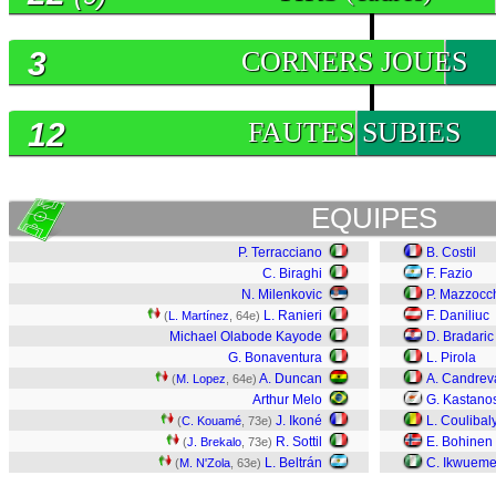
3
CORNERS JOUES
12
FAUTES SUBIES
EQUIPES
P. Terracciano
B. Costil
C. Biraghi
F. Fazio
N. Milenkovic
P. Mazzocc
L. Ranieri
F. Daniliuc
(
L. Martínez
, 64e)
Michael Olabode Kayode
D. Bradaric
G. Bonaventura
L. Pirola
A. Duncan
A. Candrev
(
M. Lopez
, 64e)
Arthur Melo
G. Kastano
J. Ikoné
L. Coulibal
(
C. Kouamé
, 73e)
R. Sottil
E. Bohinen
(
J. Brekalo
, 73e)
L. Beltrán
C. Ikwueme
(
M. N'Zola
, 63e)