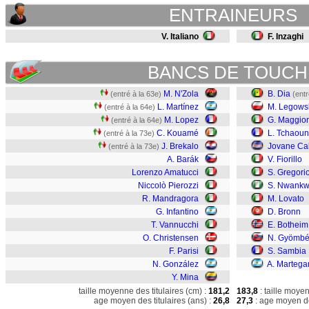
ENTRAINEURS
V. Italiano
F. Inzaghi
BANCS DE TOUCH
M. N'Zola
B. Dia
(entré à la 63e)
(entr
L. Martínez
M. Legows
(entré à la 64e)
M. Lopez
G. Maggio
(entré à la 64e)
C. Kouamé
L. Tchaou
(entré à la 73e)
J. Brekalo
Jovane Ca
(entré à la 73e)
A. Barák
V. Fiorillo
Lorenzo Amatucci
S. Gregori
Niccolò Pierozzi
S. Nwank
R. Mandragora
M. Lovato
G. Infantino
D. Bronn
T. Vannucchi
E. Botheim
O. Christensen
N. Gyömbé
F. Parisi
S. Sambia
N. González
A. Martega
Y. Mina
taille moyenne des titulaires (cm) :
181,2
183,8
: taille moye
age moyen des titulaires (ans) :
26,8
27,3
: age moyen de