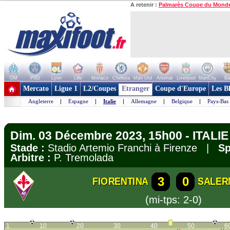
A retenir :
Palmarès Coupe du Mond
OM
PSG
Lyon
Lille
Monaco
Chelsea
Man Utd
Arsenal
Liverpool
ManCity
Ba
+ de clubs
Mercato
Ligue 1
L2/Coupes
Etranger
Coupe d'Europe
Les B
Angleterre
|
Espagne
|
Italie
|
Allemagne
|
Belgique
|
Pays-Bas
Dim. 03 Décembre 2023, 15h00 - ITALIE 
Stade :
Stadio Artemio Franchi à Firenze |
Sp
Arbitre :
P. Tremolada
3
0
FIORENTINA
SALER
(mi-tps: 2-0)
1
10
20
30
40
50
6