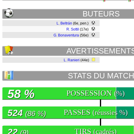
BUTEURS
L. Beltrán
(6e, pen.)
R. Sottil
(17e)
G. Bonaventura
(56e)
AVERTISSEMENT
L. Ranieri
(44e)
STATS DU MATC
58 %
POSSESSION
(%)
524
PASSES
(réussies %)
(86 %)
22
TIRS
(cadrés)
(9)