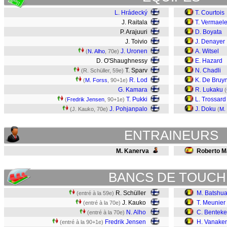
L. Hrádecký
T. Courtois
J. Raitala
T. Vermael
P. Arajuuri
D. Boyata
J. Toivio
J. Denayer
J. Uronen
A. Witsel
(
N. Alho
, 70e)
D. O'Shaughnessy
E. Hazard
T. Sparv
N. Chadli
(R. Schüller, 59e)
R. Lod
K. De Bruy
(
M. Forss
, 90+1e)
G. Kamara
R. Lukaku
(
T. Pukki
L. Trossard
(
Fredrik Jensen
, 90+1e)
J. Pohjanpalo
J. Doku
(J. Kauko, 70e)
(
M.
ENTRAINEURS
M. Kanerva
Roberto M
BANCS DE TOUCH
R. Schüller
M. Batshua
(entré à la 59e)
J. Kauko
T. Meunier
(entré à la 70e)
N. Alho
C. Benteke
(entré à la 70e)
Fredrik Jensen
H. Vanake
(entré à la 90+1e)