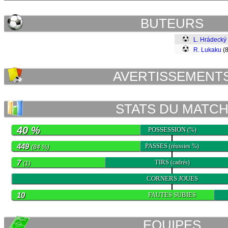
BUTEURS
L. Hrádecký
R. Lukaku
(
AVERTISSEMENT
STATS DU MATC
40 %
POSSESSION
(%)
449
PASSES
(réussies %)
(84 %)
7
TIRS
(cadrés)
(1)
0
CORNERS JOUES
10
FAUTES SUBIES
EQUIPES