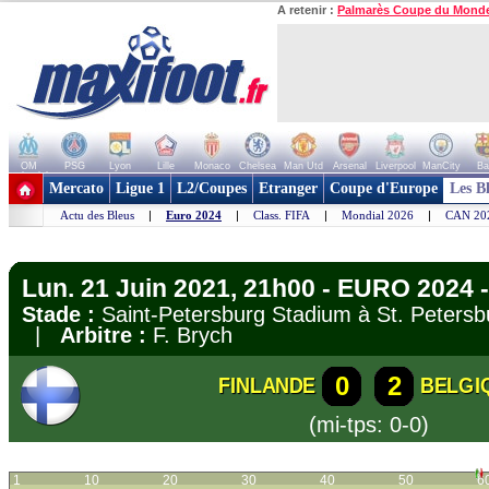
A retenir :
Palmarès Coupe du Mond
OM
PSG
Lyon
Lille
Monaco
Chelsea
Man Utd
Arsenal
Liverpool
ManCity
Ba
+ de clubs
Mercato
Ligue 1
L2/Coupes
Etranger
Coupe d'Europe
Les B
Actu des Bleus
|
Euro 2024
|
Class. FIFA
|
Mondial 2026
|
CAN 20
Lun. 21 Juin 2021, 21h00 - EURO 2024 
Stade :
Saint-Petersburg Stadium à St. Peter
|
Arbitre :
F. Brych
0
2
FINLANDE
BELGI
(mi-tps: 0-0)
1
10
20
30
40
50
6