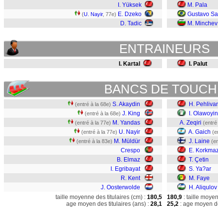
I. Yüksek
M. Pala
E. Dzeko
Gustavo Sa
(
U. Nayir
, 77e)
D. Tadic
M. Minchev
ENTRAINEURS
I. Kartal
I. Palut
BANCS DE TOUCH
S. Akaydin
H. Pehliva
(entré à la 68e)
J. King
I. Olawoyin
(entré à la 68e)
M. Yandas
A. Zeqiri
(entré à la 77e)
(entré
U. Nayir
A. Gaich
(entré à la 77e)
(e
M. Müldür
J. Laine
(entré à la 83e)
(en
Crespo
E. Korkma
B. Elmaz
T. Çetin
I. Egribayat
S. Ya?ar
R. Kent
M. Faye
J. Oosterwolde
H. Aliqulov
taille moyenne des titulaires (cm) :
180,5
180,9
: taille moye
age moyen des titulaires (ans) :
28,1
25,2
: age moyen de