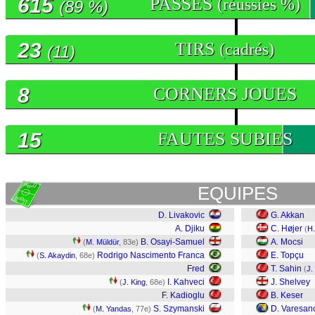
615
PASSES
(réussies %)
(89 %)
23
TIRS
(cadrés)
(11)
8
CORNERS JOUES
15
FAUTES SUBIES
EQUIPES
D. Livakovic
G. Akkan
A. Djiku
C. Højer
(
H.
B. Osayi-Samuel
A. Mocsi
(
M. Müldür
, 83e)
Rodrigo Nascimento Franca
E. Topçu
(
S. Akaydin
, 68e)
Fred
T. Sahin
(
J.
I. Kahveci
J. Shelvey
(
J. King
, 68e)
F. Kadioglu
B. Keser
S. Szymanski
D. Varesan
(
M. Yandas
, 77e)