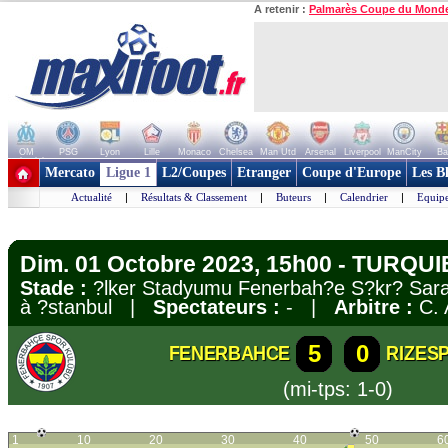
A retenir :
Palmarès Coupe du Mond
OM
PSG
Lyon
Lille
Monaco
Chelsea
Man Utd
Arsenal
Liverpool
ManCity
Ba
+ de clubs
Mercato
Ligue 1
L2/Coupes
Etranger
Coupe d'Europe
Les B
Actualité
|
Résultats & Classement
|
Buteurs
|
Calendrier
|
Equipe
Dim. 01 Octobre 2023, 15h00 - TURQUIE
Stade :
?lker Stadyumu Fenerbah?e S?kr? Sara
à ?stanbul |
Spectateurs :
- |
Arbitre :
C. 
5
0
FENERBAHCE
RIZES
(mi-tps: 1-0)
1
10
20
30
40
50
6