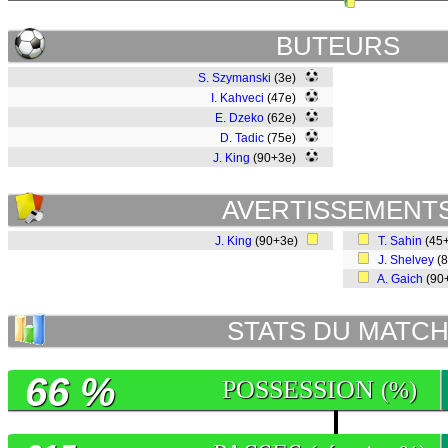
BUTEURS
S. Szymanski
(3e)
I. Kahveci
(47e)
E. Dzeko
(62e)
D. Tadic
(75e)
J. King
(90+3e)
AVERTISSEMENT
J. King
(90+3e)
T. Sahin
(45
J. Shelvey
(
A. Gaich
(90
STATS DU MATC
66 %
POSSESSION
(%)