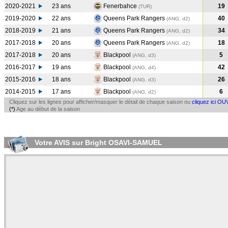
2020-2021
23 ans
Fenerbahce
19
(TUR
)
2019-2020
22 ans
Queens Park Rangers
40
(ANG, d2)
2018-2019
21 ans
Queens Park Rangers
34
(ANG, d2)
2017-2018
20 ans
Queens Park Rangers
18
(ANG, d2)
2017-2018
20 ans
Blackpool
5
(ANG, d3)
2016-2017
19 ans
Blackpool
42
(ANG, d4)
2015-2016
18 ans
Blackpool
26
(ANG, d3)
2014-2015
17 ans
Blackpool
6
(ANG, d2)
Cliquez sur les lignes pour afficher/masquer le détail de chaque saison ou
cliquez ici OU
(*)
Age au début de la saison
Votre AVIS sur Bright OSAVI-SAMUEL