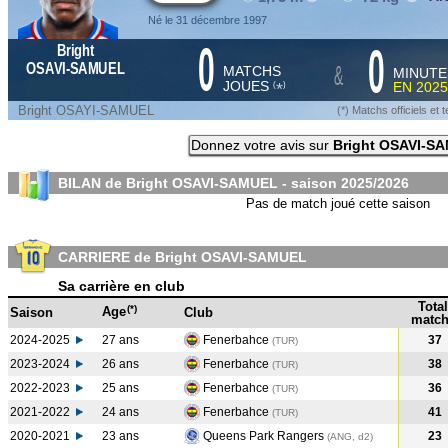
Né le 31 décembre 1997
0
0
Bright
&
OSAVI-SAMUEL
MATCHS
MINUTE
JOUES
EN
2025
*
(
)
Bright OSAYI-SAMUEL
(*) Matchs officiels e
Donnez votre avis sur
Bright OSAVI-S
BILAN de Bright OSAVI-SAMUEL - saison
2025/2026
Pas de match joué cette saison
CARRIERE de Bright OSAVI-SAMUEL
Sa carrière en club
Total
(*)
Age
Saison
Club
match
2024-2025
27 ans
Fenerbahce
37
(TUR
)
2023-2024
26 ans
Fenerbahce
38
(TUR
)
2022-2023
25 ans
Fenerbahce
36
(TUR
)
2021-2022
24 ans
Fenerbahce
41
(TUR
)
2020-2021
23 ans
Queens Park Rangers
23
(ANG, d2)