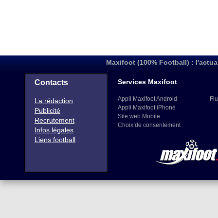
Maxifoot (100% Football) : l'actua
Services Maxifoot
Contacts
Appli Maxifoot Android
Flu
La rédaction
Appli Maxifoot iPhone
Publicité
Site web Mobile
Recrutement
Choix de consentement
Infos légales
Liens football