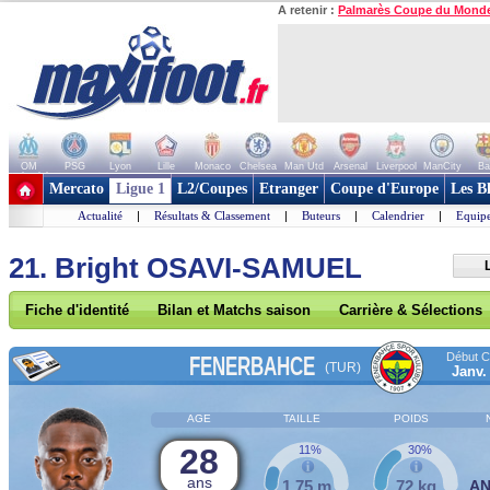
A retenir :
Palmarès Coupe du Mond
OM
PSG
Lyon
Lille
Monaco
Chelsea
Man Utd
Arsenal
Liverpool
ManCity
Ba
+ de clubs
Mercato
Ligue 1
L2/Coupes
Etranger
Coupe d'Europe
Les B
Actualité
|
Résultats & Classement
|
Buteurs
|
Calendrier
|
Equipe
21. Bright OSAVI-SAMUEL
Fiche d'identité
Bilan et Matchs saison
Carrière & Sélections
Début Co
FENERBAHCE
(TUR)
Janv.
AGE
TAILLE
POIDS
28
11%
30%
ans
1,75 m
72 kg
A