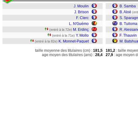
J. Moulin
B. Samba
J. Brison
B. Aloé
(ent
F. Clerc
S. Sparag
L. N'Guémo
B. Tuiloma
M. Erdinç
R. Alessan
(entré à la 72e)
Y. Mollo
F. Thauvin
(entré à la 71e)
K. Monnet-Paquet
M. Batshua
(entré à la 82e)
taille moyenne des titulaires (cm) :
181,5
181,2
: taille moye
age moyen des titulaires (ans) :
28,4
27,9
: age moyen de