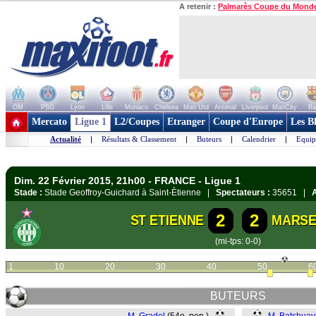
A retenir :
Palmarès Coupe du Mond
OM
PSG
Lyon
Lille
Monaco
Chelsea
Man Utd
Arsenal
Liverpool
ManCity
Ba
+ de clubs
Mercato
Ligue 1
L2/Coupes
Etranger
Coupe d'Europe
Les B
Actualité
|
Résultats & Classement
|
Buteurs
|
Calendrier
|
Equip
Dim. 22 Février 2015, 21h00 - FRANCE - Ligue 1
Stade :
Stade Geoffroy-Guichard à Saint-Ètienne |
Spectateurs :
35651 |
A
2
2
ST ETIENNE
MARSE
(mi-tps: 0-0)
1
10
20
30
40
50
6
BUTEURS