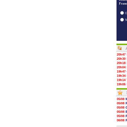
Franc
O
20h47
20h30
20h18
20h04
19h47
19h34
19h14
19h06
18h50
18h30
18h20
05/08
17h58
05/08
17h47
05/08
17h34
05/08
17h22
05/08
17h10
06/08
16h59
06/08
16h53