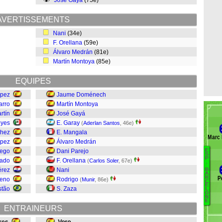
José Gayá
(75e)
AVERTISSEMENTS
Nani
(34e)
F. Orellana
(59e)
Álvaro Medrán
(81e)
Martín Montoya
(85e)
EQUIPES
ópez
Jaume Doménech
arro
Martín Montoya
rtín
José Gayá
eyes
E. Garay
(
Aderlan Santos
, 46e)
chez
E. Mangala
Marc 
ópez
Álvaro Medrán
uego
Dani Parejo
E
B
S
P
rado
F. Orellana
(
Carlos Soler
, 67e)
.
Pr
érez
Nani
B
A
Du
P
R
reno
Rodrigo
(
Munir
, 86e)
C
V
E
stão
S. Zaza
L
M
O
N
E
Ó
ENTRAINEURS
C
V