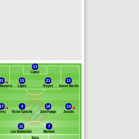
13
López
31
15
23
12
>
Navarro
López
Reyes
Aaron Martín
anc des remplaçants
Esp. Barcelone
ieto
17
4
18
14
>
>
arte
érez
Víctor Sánchez
Javi Fuego
Jurado
íctor Álvarez
arc Roca
11
7
scar Melendo
Léo Baptistão
Moreno
aicedo
Zaza
ázquez