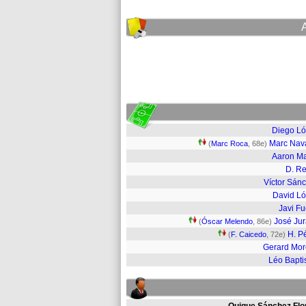
Diego L
Marc Nav
(
Marc Roca
, 68e)
Aaron Ma
D. R
Víctor Sán
David L
Javi F
José Ju
(
Óscar Melendo
, 86e)
H. P
(
F. Caicedo
, 72e)
Gerard Mo
Léo Bapti