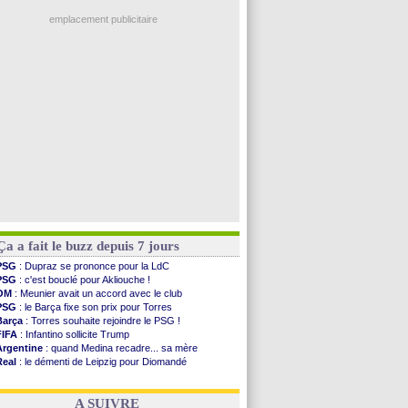
Real
: une nouvelle offre pour Vinicius
Uruguay
: Forlan nommé sélectionneur (officiel)
emplacement publicitaire
Séville
: Juanlu signe à Bournemouth (officiel)
PSG
: Ndjantou heureux d'avoir rejoué
Real
: Diomandé pour 140 M€ ! (officiel)
Man City
: Rodri préfère le Barça au Real !
Rennes
: Aït Boudlal veut rejoindre Fulham
Voir les brèves précédentes
Ça a fait le buzz depuis 7 jours
PSG
: Dupraz se prononce pour la LdC
PSG
: c'est bouclé pour Akliouche !
OM
: Meunier avait un accord avec le club
PSG
: le Barça fixe son prix pour Torres
Barça
: Torres souhaite rejoindre le PSG !
FIFA
: Infantino sollicite Trump
Argentine
: quand Medina recadre... sa mère
Real
: le démenti de Leipzig pour Diomandé
OM
: Paixão attire un 2e club anglais
FIFA
: le conseiller d'Infantino démissionne !
A SUIVRE