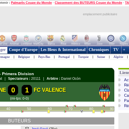
etenir :
Palmarès Coupe du Monde
-
Classement des BUTEURS Coupe du Monde
-
TA
emplacement publicitaire
n Utd
Arsenal
Liverpool
ManCity
Barca
Real
Atletico
Milan
Juve
Inter
Naples
ger
Coupe d'Europe
Les Bleus & International
Chroniques
TV
+
lemagne
|
Belgique
|
Pays-Bas
|
Portugal
|
Turquie
|
Suisse
|
Algérie
|
Lien
 Primera Division
gat |
Spectateurs :
20111 |
Arbitre :
Daniel Ocón
Ac
Ré
0
1
NE
FC VALENCE
Cl
Cal
(mi-tps: 0-0)
Pa
Ré
40
50
60
70
80
90
BUTEURS