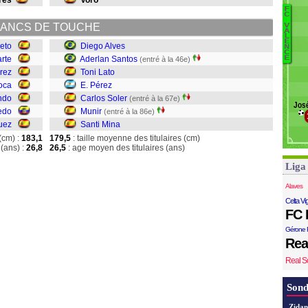
res
Voro
F
C
ANCS DE TOUCHE
V
D
A
L
E
A
eto
Diego Alves
N
C
T
E
rte
Aderlan Santos
(entré à la 46e)
Pé
arez
Toni Lato
C
oca
E. Pérez
Mu
ndo
Carlos Soler
(entré à la 67e)
Jos
S
edo
Munir
(entré à la 86e)
uez
Santi Mina
(cm) :
183,1
179,5
: taille moyenne des titulaires (cm)
(ans) :
26,8
26,5
: age moyen des titulaires (ans)
Liga
Alaves
Celta Vi
FC 
Gérone 
Rea
Real S
Sond
Zidan