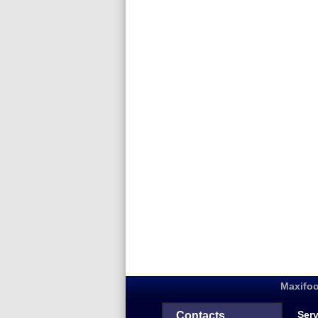
Maxifoo
Serv
Contacts