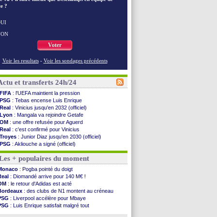
e ?
UI
NON
Voter
Voir les resultats
-
Voir les sondages précédents
Actu et transferts 24h/24
FIFA
: l'UEFA maintient la pression
PSG
: Tebas encense Luis Enrique
Real
: Vinicius jusqu'en 2032 (officiel)
Lyon
: Mangala va rejoindre Getafe
OM
: une offre refusée pour Aguerd
Real
: c'est confirmé pour Vinicius
Troyes
: Junior Diaz jusqu'en 2030 (officiel)
PSG
: Akliouche a signé (officiel)
OM
: une offre pour Bulka
Les + populaires du moment
PSG
: contrat signé pour Akliouche
Ouganda
: Owori battu à mort à Kampala
Monaco
: Pogba pointé du doigt
Arsenal
: Arteta veut créer une dynastie
Real
: Diomandé arrive pour 140 M€ !
Chelsea
: Palace a fait son offre pour Disasi
OM
: le retour d'Adidas est acté
FIFA
: le gouvernement espagnol s'en mêle
Bordeaux
: des clubs de N1 montent au créneau
PSG
: l'étonnante rumeur Gusto
PSG
: Liverpool accélère pour Mbaye
Bologne
: Dallinga est sur le marché
PSG
: Luis Enrique satisfait malgré tout
OM
: accord trouvé avec Man City pour Rulli
Barça
: Ferran Torres donne son feu vert au PSG
OM
: Medina vers Leverkusen pour 25 M€