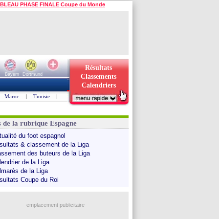
BLEAU PHASE FINALE Coupe du Monde
Résultats
Bayern
Dortmund
Classements
Calendriers
Maroc
|
Tunisie
|
s de la rubrique Espagne
tualité du foot espagnol
sultats & classement de la Liga
assement des buteurs de la Liga
endrier de la Liga
lmarès de la Liga
sultats Coupe du Roi
emplacement publicitaire