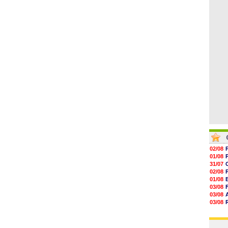
05/08
16h45
16h34
16h21
16h04
15h50
15h40
02/08
01/08
31/07
02/08
01/08
03/08
03/08
03/08
03/08
31/07