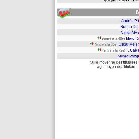
Quique Sánchez Flo
B
Andrés Pri
Rubén Dua
Víctor Álv
Marc R
(entré à la 68e)
Óscar Mele
(entré à la 86e)
F. Caic
(entré à la 72e)
Álvaro Vázq
taille moyenne des titulaires 
age moyen des titulaires 