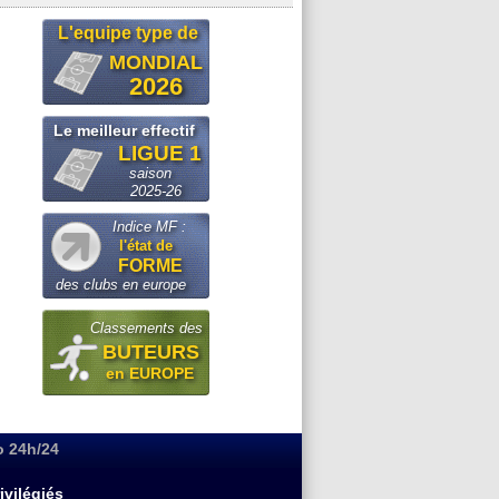
L'equipe type de
MONDIAL
2026
Le meilleur effectif
LIGUE 1
saison
2025-26
Indice MF :
l'état de
FORME
des clubs en europe
Classements des
BUTEURS
en EUROPE
o 24h/24
ivilégiés