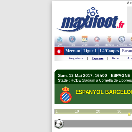
A r
OM
PSG
Lyon
Lille
Monaco
Chelsea
Ma
+ de clubs
Mercato
Ligue 1
L2/Coupes
Etran
Angleterre
|
Espagne
|
Italie
|
Al
Sam. 13 Mai 2017, 16h00 - ESPAGNE -
Stade :
RCDE Stadium à Cornella de Llobre
ESPANYOL BARCELO
1
10
20
30