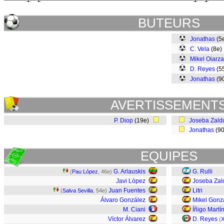
BUTEURS
Jonathas
(5
C. Vela
(8e
Mikel Oiarza
D. Reyes
(5
Jonathas
(9
AVERTISSEMENT
P. Diop
(19e)
Joseba Zald
Jonathas
(9
EQUIPES
G. Arlauskis
G. Rulli
(
Pau López
, 46e)
Javi López
Joseba Zal
Juan Fuentes
Litri
(
Salva Sevilla
, 54e)
Álvaro González
Mikel Gonz
M. Ciani
Íñigo Martí
Víctor Álvarez
D. Reyes
(
X