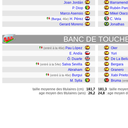
Joan Jordán
Illarramend
P. Diop
Rubén Par
Marco Asensio
Mikel Oiarz
H. Pérez
C. Vela
(
Burgui
, 46e)
Gerard Moreno
Jonathas
BANC DE TOUCH
Pau López
Oier
(entré à la 46e)
E. Andía
Yuri
Ó. Duarte
De La Bell
Salva Sevilla
Bergara
(entré à la 54e)
Abraham
Granero
Burgui
Xabi Prieto
(entré à la 46e)
M. Sylla
Bruma
(ent
taille moyenne des titulaires (cm) :
181,7
181,3
: taille moye
age moyen des titulaires (ans) :
26,2
24,8
: age moyen de