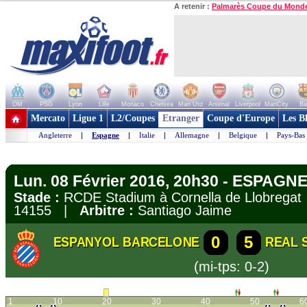
A retenir :
Palmarès Coupe du Mond
OM
PSG
Lyon
Lille
Monaco
Chelsea
Man Utd
Arsenal
Liverpool
ManCity
Ba
+ de clubs
Mercato
Ligue 1
L2/Coupes
Etranger
Coupe d'Europe
Les B
Angleterre
|
Espagne
|
Italie
|
Allemagne
|
Belgique
|
Pays-Bas
Lun. 08 Février 2016, 20h30 - ESPAGNE 
Stade :
RCDE Stadium à Cornella de Llobreg
14155 |
Arbitre :
Santiago Jaime
0
5
ESPANYOL BARCELONE
REAL 
(mi-tps: 0-2)
1
10
20
30
40
50
6