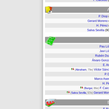
F. Caicedo
P. Diop
Gerard Moreno
H. Pérez
Salva Sevilla
(9
Pau L
Javi L
Rubén Du
Álvaro Gonz
E. A
Víctor Sán
(
Abraham
, 79e)
P. 
Marco Ase
H. P
F. Cai
(
Burgui
, 86e)
Gerard Mo
(
Salva Sevilla
, 57e)