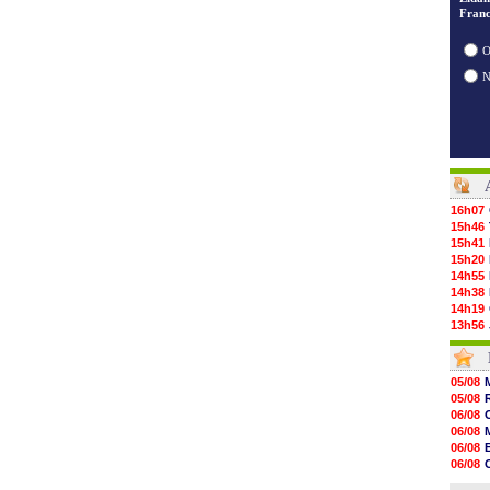
Franc
O
16h07
15h46
15h41
15h20
14h55
14h38
14h19
13h56
13h35
13h12
12h48
05/08
12h25
05/08
12h06
06/08
11h53
06/08
11h31
06/08
11h10
06/08
10h52
06/08
10h33