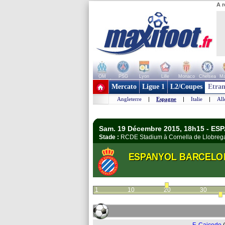
A r
OM
PSG
Lyon
Lille
Monaco
Chelsea
Ma
+ de clubs
Mercato
Ligue 1
L2/Coupes
Etran
Angleterre
|
Espagne
|
Italie
|
Al
Sam. 19 Décembre 2015, 18h15 - ESP
Stade :
RCDE Stadium à Cornella de Llobre
ESPANYOL BARCELO
1
10
20
30