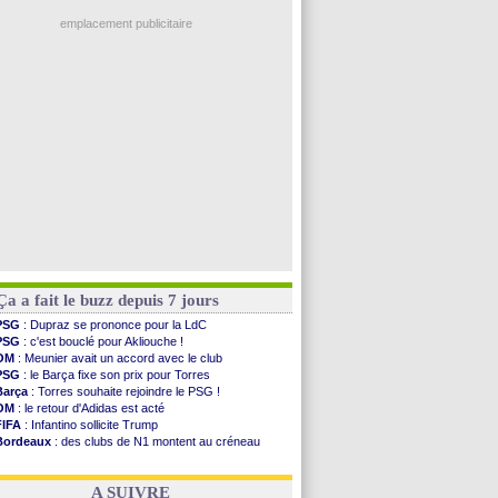
OM
: une offre pour Bulka
Francfort
: Dina Ebimbe signe à Schalke (off.)
emplacement publicitaire
Strasbourg
: Saïdou Sow prêté à Nantes (off.)
Monaco
: Filipe Luis aimerait garder Balogun
Dortmund
: Newcastle est prévenu pour Nmecha
Barça
: première offre à 45 M€ pour Rodri ?
Argentine
: le soutien très appuyé à Infantino
Voir les brèves précédentes
Ça a fait le buzz depuis 7 jours
PSG
: Dupraz se prononce pour la LdC
PSG
: c'est bouclé pour Akliouche !
OM
: Meunier avait un accord avec le club
PSG
: le Barça fixe son prix pour Torres
Barça
: Torres souhaite rejoindre le PSG !
OM
: le retour d'Adidas est acté
FIFA
: Infantino sollicite Trump
Bordeaux
: des clubs de N1 montent au créneau
Argentine
: quand Medina recadre... sa mère
Real
: le démenti de Leipzig pour Diomandé
A SUIVRE