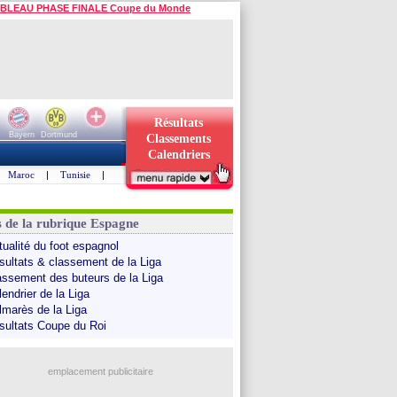
BLEAU PHASE FINALE Coupe du Monde
Résultats
Bayern
Dortmund
Classements
Calendriers
Maroc
|
Tunisie
|
s de la rubrique Espagne
tualité du foot espagnol
sultats & classement de la Liga
assement des buteurs de la Liga
endrier de la Liga
lmarès de la Liga
sultats Coupe du Roi
emplacement publicitaire