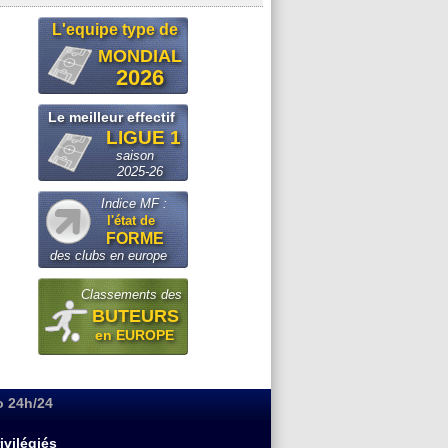
L'equipe type de
MONDIAL
2026
Le meilleur effectif
LIGUE 1
saison
2025-26
Indice MF :
l'état de
FORME
des clubs en europe
Classements des
BUTEURS
en EUROPE
o 24h/24
ivilégiés