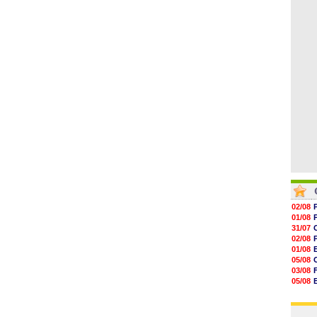
06/08
10h12
10h09
10h05
09h44
09h24
09h06
02/08
01/08
31/07
02/08
01/08
05/08
03/08
05/08
03/08
03/08