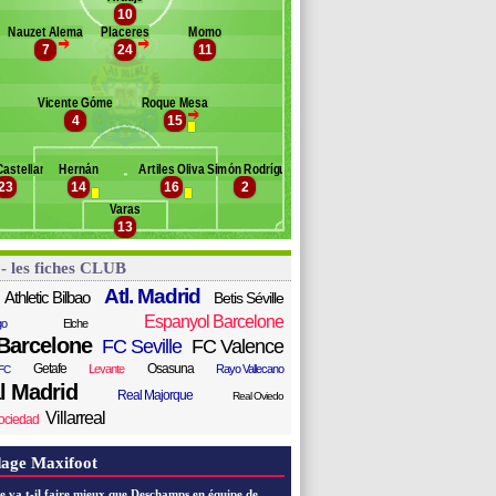
10
anc des remplaçants
UD Las Palmas
Nauzet Aleman
Placeres
Momo
>
>
7
24
11
zoáin
rrido
ubarak
Vicente Gómez
Roque Mesa
lio
>
4
15
uan Valerón
-Zhar
Castellano
Hernán
Artiles Oliva
Simón Rodríguez
illian José
23
14
16
2
Varas
13
 - les fiches CLUB
Atl. Madrid
Athletic Bilbao
Betis Séville
Espanyol Barcelone
go
Elche
Barcelone
FC Seville
FC Valence
Getafe
Osasuna
Levante
Rayo Vallecano
FC
l Madrid
Real Majorque
Real Oviedo
Villarreal
ociedad
age Maxifoot
e va t-il faire mieux que Deschamps en équipe de