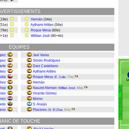
(67e)
AVERTISSEMENTS
(19e)
Hernán
(34e)
(51e)
Aythami Artiles
(56e)
(78e)
Roque Mesa
(60e)
0+1e)
Willian José
(90+4e)
EQUIPES
ópez
Javi Varas
ópez
Simón Rodríguez
arte
Dani Castellano
ález
Aythami Artiles
ndía
Roque Mesa
(
E. Culio
, 77e)
L
chez
Hernán
Diop
Nauzet Aleman
E
(
Willian José
, 66e)
B
S
P
nsio
Vicente Gómez
.
Ba
érez
Momo
B
A
V
R
cedo
S. Araújo
C
A
E
reno
Placeres
(
N. El Zhar
, 57e)
L
S
O
N
E
A
BANC DE TOUCHE
J
Bu