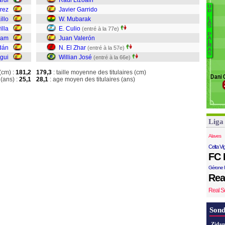
ardi
Raúl Lizoáin
U
arez
Javier Garrido
B
D
illo
W. Mubarak
L
Li
A
S
illa
E. Culio
(entré à la 77e)
Ga
P
ham
Juan Valerón
A
M
L
M
dán
N. El Zhar
(entré à la 57e)
Cu
A
S
gui
Willian José
(entré à la 66e)
J
El
(cm) :
181,2
179,3
: taille moyenne des titulaires (cm)
Dani 
W
(ans) :
25,1
28,1
: age moyen des titulaires (ans)
Liga
Alaves
Celta Vi
FC 
Gérone 
Rea
Real S
Sond
Zidan