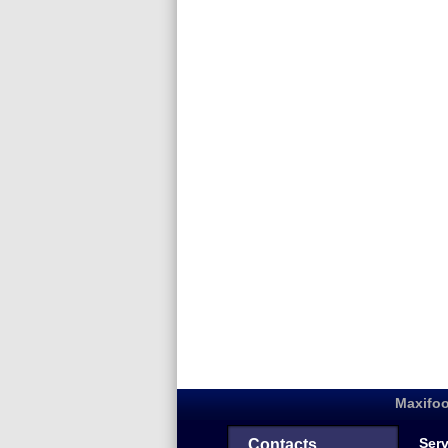
Maxifoo
Serv
Contacts