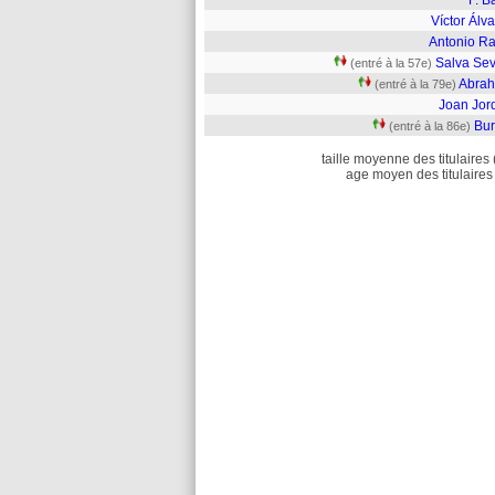
F. B
Víctor Álv
Antonio Ra
Salva Sev
(entré à la 57e)
Abra
(entré à la 79e)
Joan Jor
Bur
(entré à la 86e)
taille moyenne des titulaires 
age moyen des titulaires 