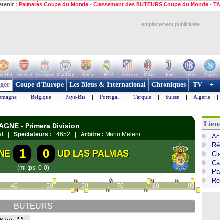
etenir :
Palmarès Coupe du Monde
-
Classement des BUTEURS Coupe du Monde
-
TA
emplacement publicitaire
n Utd
Arsenal
Liverpool
ManCity
Barca
Real
Atletico
Milan
Juve
Inter
Naples
ger
Coupe d'Europe
Les Bleus & International
Chroniques
TV
+
lemagne
|
Belgique
|
Pays-Bas
|
Portugal
|
Turquie
|
Suisse
|
Algérie
|
Lien
AGNE - Primera Division
gat |
Spectateurs :
14652 |
Arbitre :
Mario Melero
Ac
Ré
1
0
NE
UD LAS PALMAS
Cl
Cal
(mi-tps: 0-0)
Pa
Ré
40
50
60
70
80
90
BUTEURS