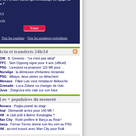
e ?
UI
NON
Voter
Voir les resultats
-
Voir les sondages précédents
Actu et transferts 24h/24
OM
: B. Genesio - "ce n'est pas idéal"
TFC
: Sion Oppong signe pour 4 ans (officiel)
PSG
: Liverpool va proposer 115 M€ pour ...
Norvège
: la démission d'Infantino réclamée
PSG
: Mbaye, deux pistes se détachent
Monaco
: Filipe Luis veut remplacer Akliouche
Grenade
: Luca Zidane va changer de club
Juve
: Zhegrova très clair sur son futur
OM
: Aguerd, le plan B de Naples
Les + populaires du moment
Arsenal
: Guimarães a signé son contrat
Nantes
: direction Chypre pour Duverne
Monaco
: Pogba pointé du doigt
Monaco
: le remplaçant d'Akliouche en ...
Real
: Diomandé arrive pour 140 M€ !
Man Utd
: Bayindir signe au Celta (officiel)
OM
: le club prêt à libérer Kondogbia ?
Man City
: Enzo Fernandez pour l'après-Rodri ?
Man City
: Rodri préfère le Barça au Real !
Naples
: l'option Monaco pour Lukaku !
Barça
: Ferran Torres donne son feu vert au PSG
OM
: Lucas Perri a été approché
OM
: accord trouvé avec Man City pour Rulli
PSG
: le coach de l'Ajax insiste pour Godts
PSG
: l'étonnante rumeur Gusto
PSG
: une 2e offre en préparation pour Godts