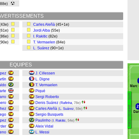
(88e)
AVERTISSEMENTS
(43e)
Carles Aleñà
(45+1e)
(61e)
Jordi Alba
(55e)
(86e)
I. Rakitic
(82e)
(90e)
T. Vermaelen
(84e)
L. Suárez
(90+1e)
EQUIPES
ópez
J. Cillessen
rtín
L. Digne
aldo
T. Vermaelen
Marc 
arte
Piqué
E
B
arro
Sergi Roberto
S
P
.
nero
Denis Suárez
(
Rafinha
, 78e)
Vi
2
B
chez
Carles Aleñà
(
L. Suárez
, 59e)
A
Pi
Dar
R
C
uego
Sergio Busquets
Ó
E
L
ópez
Paulinho
(
I. Rakitic
, 54e)
P
O
N
E
rder
Aleix Vidal
L
reno
L. Messi
M
L