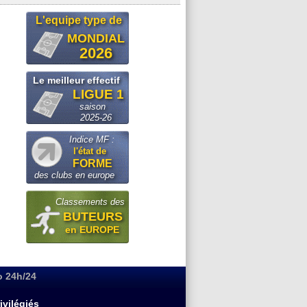
L'equipe type de
MONDIAL
2026
Le meilleur effectif
LIGUE 1
saison
2025-26
Indice MF :
l'état de
FORME
des clubs en europe
Classements des
BUTEURS
en EUROPE
o 24h/24
ivilégiés