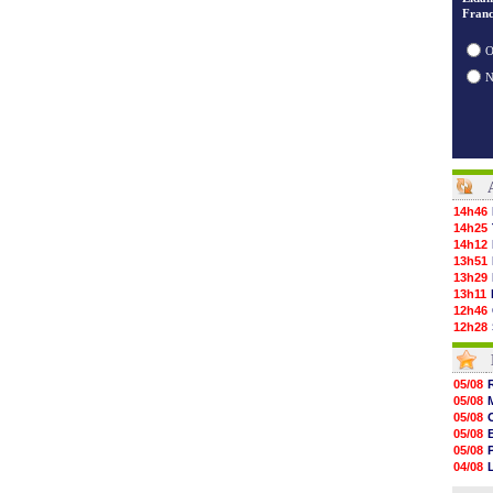
Franc
O
14h46
14h25
14h12
13h51
13h29
13h11
12h46
12h28
12h10
11h58
11h35
05/08
11h19
05/08
11h07
05/08
10h53
05/08
10h36
05/08
10h13
04/08
09h51
04/08
09h32