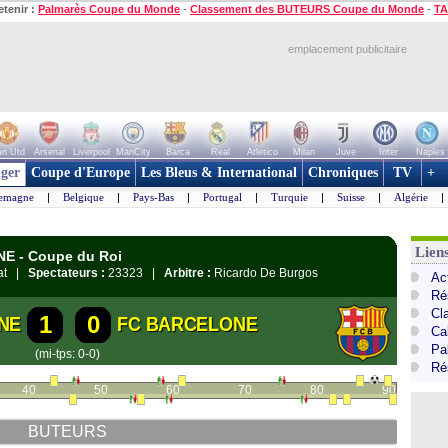
etenir :
Palmarès Coupe du Monde
-
Classement des BUTEURS Coupe du Monde
-
TA
emplacement publicitaire
n Utd
Arsenal
Liverpool
ManCity
Barca
Real
Atletico
Milan
Juve
Inter
Naples
ger
Coupe d'Europe
Les Bleus & International
Chroniques
TV
+
lemagne
|
Belgique
|
Pays-Bas
|
Portugal
|
Turquie
|
Suisse
|
Algérie
|
Lien
GNE - Coupe du Roi
gat |
Spectateurs :
23323 |
Arbitre :
Ricardo De Burgos
Ac
Ré
Cl
1
0
NE
FC BARCELONE
Cal
Pa
(mi-tps: 0-0)
Ré
40
50
60
70
80
90
BUTEURS