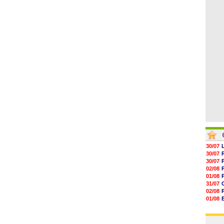
05/08
09h11
08h57
08h39
08h22
00h06
05/08
30/07
30/07
30/07
02/08
01/08
31/07
02/08
01/08
03/08
03/08