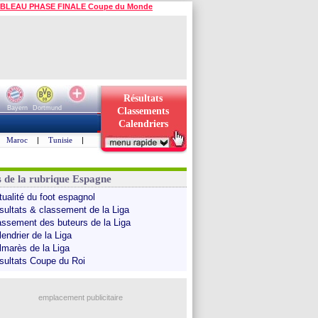
BLEAU PHASE FINALE Coupe du Monde
Résultats
Bayern
Dortmund
Classements
Calendriers
Maroc
|
Tunisie
|
s de la rubrique Espagne
tualité du foot espagnol
sultats & classement de la Liga
assement des buteurs de la Liga
endrier de la Liga
lmarès de la Liga
sultats Coupe du Roi
emplacement publicitaire