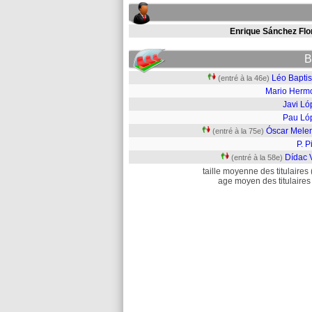
Enrique Sánchez Flo
B
Léo Baptis
(entré à la 46e)
Mario Herm
Javi Ló
Pau Ló
Óscar Mele
(entré à la 75e)
P. Pi
Dídac 
(entré à la 58e)
taille moyenne des titulaires 
age moyen des titulaires 