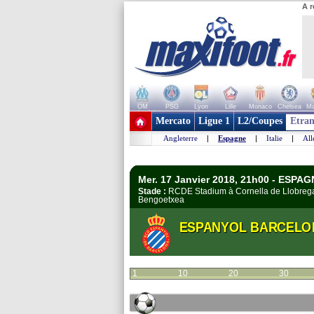
A r
OM
PSG
Lyon
Lille
Monaco
Chelsea
Ma
+ de clubs
Mercato
Ligue 1
L2/Coupes
Etran
Angleterre
|
Espagne
|
Italie
|
Al
Mer. 17 Janvier 2018, 21h00 - ESPA
Stade :
RCDE Stadium à Cornella de Llobre
Bengoetxea
ESPANYOL BARCELO
1
10
20
30