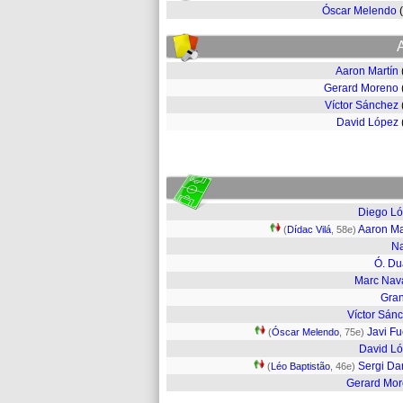
Óscar Melendo
Aaron Martín
Gerard Moreno
Víctor Sánchez
David López
Diego L
Aaron Ma
(
Dídac Vilá
, 58e)
N
Ó. Du
Marc Nav
Gra
Víctor Sán
Javi F
(
Óscar Melendo
, 75e)
David L
Sergi Da
(
Léo Baptistão
, 46e)
Gerard Mo