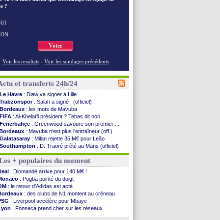
e ?
UI
NON
Voter
Voir les resultats
-
Voir les sondages précédents
Actu et transferts 24h/24
Le Havre
: Diaw va signer à Lille
Trabzonspor
: Salah a signé ! (officiel)
Bordeaux
: les mots de Mavuba
FIFA
: Al-Khelaïfi président ? Tebas dit non
Fenerbahçe
: Greenwood savoure son premier ...
Bordeaux
: Mavuba n'est plus l'entraîneur (off.)
Galatasaray
: Milan rejette 35 M€ pour Leão
Southampton
: D. Traoré prêté au Mans (officiel)
Real
: Vinicius tout proche de prolonger !
Les + populaires du moment
VIDEO
: un accueil impressionnant pour Salah !
Real
: Diomandé attendu ce jeudi à Madrid !
Real
: Diomandé arrive pour 140 M€ !
Real
: Rodri, la piste Barça se confirme
Monaco
: Pogba pointé du doigt
PSG
: Akliouche arrive ce jeudi à Paris !
OM
: le retour d'Adidas est acté
Médias
: la Liga quitte beIN Sports !
Bordeaux
: des clubs de N1 montent au créneau
PSG
: pas d'inquiétude pour Rafael Pol
PSG
: Liverpool accélère pour Mbaye
Real
: ça se complique pour Rodri !
Lyon
: Fonseca prend cher sur les réseaux
Barça
: Ferran Torres donne son feu vert au ...
Trabzonspor
: une annonce pour Salah !
FIFA
: des excuses après le projet