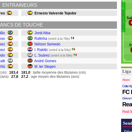
F
ENTRAINEURS
B
C
B
res
Ernesto Valverde Tejedor
t
A
R
Suá
C
A
E
L
Su
ANCS DE TOUCHE
O
N
Ra
E
tão
Jordi Alba
oso
Rafinha
(entré à la 78e)
R
pez
Nélson Semedo
D
Al
pez
I. Rakitic
(entré à la 54e)
ndo
L. Suárez
(entré à la 59e)
atti
André Gomes
Vilá
M. ter Stegen
Liga
(cm) :
183,4
181,0
: taille moyenne des titulaires (cm)
(ans) :
27,8
27,2
: age moyen des titulaires (ans)
Alaves
Celta Vi
FC 
Gérone 
Rea
Real S
Sond
Zidan