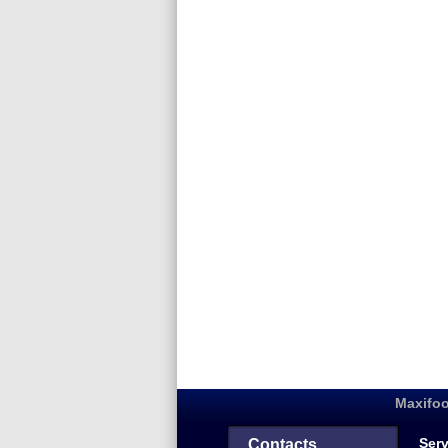
Maxifoo
Serv
Contacts