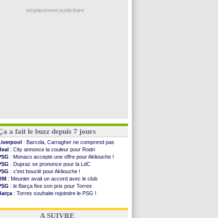
Real
: une nouvelle offre pour Vinicius
Abha
: c'est fait pour Fekir (officiel)
emplacement publicitaire
Real
: réponse imminente de Vinicius
Arsenal
: Nørgaard transféré à Everton (off.)
Al-Ahli
: Deschamps a discuté !
PSG
: Luis Enrique satisfait malgré tout
Monaco
: Pogba pointé du doigt
Voir les brèves précédentes
Ça a fait le buzz depuis 7 jours
Liverpool
: Barcola, Carragher ne comprend pas
Real
: City annonce la couleur pour Rodri
PSG
: Monaco accepte une offre pour Akliouche !
PSG
: Dupraz se prononce pour la LdC
PSG
: c'est bouclé pour Akliouche !
OM
: Meunier avait un accord avec le club
PSG
: le Barça fixe son prix pour Torres
Barça
: Torres souhaite rejoindre le PSG !
FIFA
: Infantino sollicite Trump
Argentine
: quand Medina recadre... sa mère
A SUIVRE