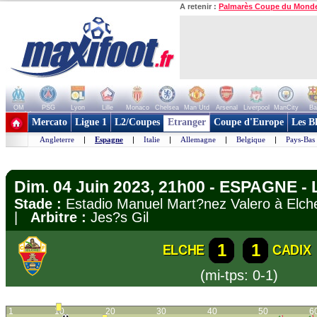
A retenir :
Palmarès Coupe du Mond
OM
PSG
Lyon
Lille
Monaco
Chelsea
Man Utd
Arsenal
Liverpool
ManCity
Ba
+ de clubs
Mercato
Ligue 1
L2/Coupes
Etranger
Coupe d'Europe
Les B
Angleterre
|
Espagne
|
Italie
|
Allemagne
|
Belgique
|
Pays-Bas
Dim. 04 Juin 2023, 21h00 - ESPAGNE - 
Stade :
Estadio Manuel Mart?nez Valero à El
|
Arbitre :
Jes?s Gil
1
1
ELCHE
CADIX
(mi-tps: 0-1)
1
10
20
30
40
50
6