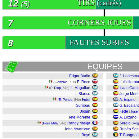
12
TIRS
(cadrés)
(5)
7
CORNERS JOUES
8
FAUTES SUBIES
EQUIPES
Edgar Badía
J. Ledesma
E. Roco
Luis Herná
(
Gonzalo
, 71e)
L. Magallán
Isaac Carc
(
P. Diop
, 87e)
L. Blanco
Jorge Meré
Fidel
A. Espino
(
E. Ponce
, 84e)
Gumbau
G. Escalan
Josán
Fede
(
José 
Tete Morente
A. Lozano
(
Randy Ntekja
Sergio
(
Pere Milla
, 84e)
(
Rog
John Nwankwo
Rubén Sob
L. Boyé
T. Bongond