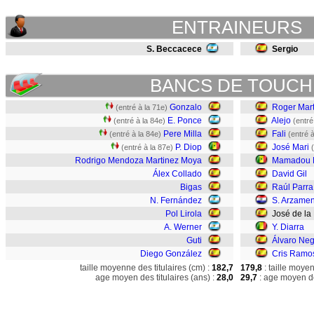
ENTRAINEURS
S. Beccacece
Sergio
BANCS DE TOUCH
Gonzalo
Roger Mart
(entré à la 71e)
E. Ponce
Alejo
(entré à la 84e)
(entré
Pere Milla
Fali
(entré à la 84e)
(entré à
P. Diop
José Mari
(entré à la 87e)
Rodrigo Mendoza Martinez Moya
Mamadou 
Álex Collado
David Gil
Bigas
Raúl Parra
N. Fernández
S. Arzame
Pol Lirola
José de la
A. Werner
Y. Diarra
Guti
Álvaro Ne
Diego González
Cris Ramo
taille moyenne des titulaires (cm) :
182,7
179,8
: taille moye
age moyen des titulaires (ans) :
28,0
29,7
: age moyen de