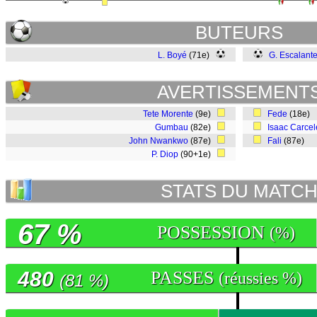
BUTEURS
L. Boyé
(71e)
G. Escalant
AVERTISSEMENT
Tete Morente
(9e)
Fede
(18e)
Gumbau
(82e)
Isaac Carce
John Nwankwo
(87e)
Fali
(87e)
P. Diop
(90+1e)
STATS DU MATC
67 %
POSSESSION
(%)
480
PASSES
(réussies %)
(81 %)