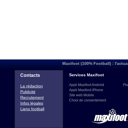
Maxifoot (100% Football) : l'actua
Services Maxifoot
Contacts
Appli Maxifoot Android
Flu
La rédaction
Appli Maxifoot iPhone
Publicité
Site web Mobile
Recrutement
Choix de consentement
Infos légales
Liens football