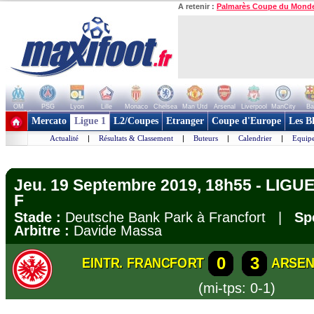
A retenir :
Palmarès Coupe du Mond
OM
PSG
Lyon
Lille
Monaco
Chelsea
Man Utd
Arsenal
Liverpool
ManCity
Ba
+ de clubs
Mercato
Ligue 1
L2/Coupes
Etranger
Coupe d'Europe
Les B
Actualité
|
Résultats & Classement
|
Buteurs
|
Calendrier
|
Equipe
Jeu. 19 Septembre 2019, 18h55 - LIG
F
Stade :
Deutsche Bank Park à Francfort |
Sp
Arbitre :
Davide Massa
0
3
EINTR. FRANCFORT
ARSEN
(mi-tps: 0-1)