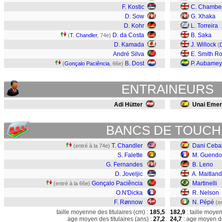
F. Kostic
C. Chambe
D. Sow
G. Xhaka
D. Kohr
L. Torreira
D. da Costa
B. Saka
(
T. Chandler
, 74e)
D. Kamada
J. Willock
(
André Silva
E. Smith R
B. Dost
P. Aubame
(
Gonçalo Paciência
, 66e)
ENTRAINEURS
Adi Hütter
Unai Emer
BANCS DE TOUCH
T. Chandler
Dani Cebal
(entré à la 74e)
S. Falette
M. Guendo
G. Fernandes
B. Leno
D. Joveljic
A. Maitland
Gonçalo Paciência
Martinelli
(entré à la 66e)
O.N'Dicka
R. Nelson
F. Rønnow
N. Pépé
(e
taille moyenne des titulaires (cm) :
185,5
182,9
: taille moye
age moyen des titulaires (ans) :
27,2
24,7
: age moyen de