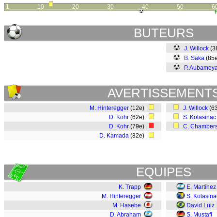
1
10
20
30
40
50
6
BUTEURS
J. Willock
(3
B. Saka
(85
P. Aubamey
AVERTISSEMENT
M. Hinteregger
(12e)
J. Willock
(6
D. Kohr
(62e)
S. Kolasinac
D. Kohr
(79e)
C. Chamber
D. Kamada
(82e)
EQUIPES
K. Trapp
E. Martínez
M. Hinteregger
S. Kolasina
M. Hasebe
David Luiz
D. Abraham
S. Mustafi