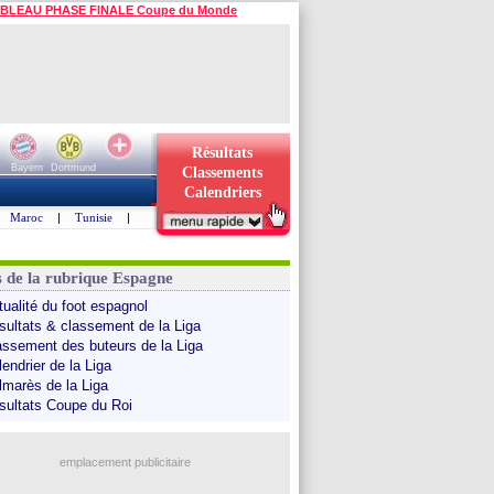
BLEAU PHASE FINALE Coupe du Monde
Résultats
Bayern
Dortmund
Classements
Calendriers
Maroc
|
Tunisie
|
s de la rubrique Espagne
tualité du foot espagnol
sultats & classement de la Liga
assement des buteurs de la Liga
endrier de la Liga
lmarès de la Liga
sultats Coupe du Roi
emplacement publicitaire