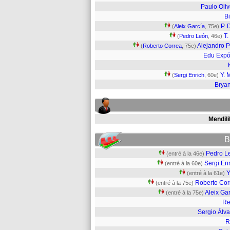
Paulo Oliv
B
P. 
(
Aleix García
, 75e)
T.
(
Pedro León
, 46e)
Alejandro 
(
Roberto Correa
, 75e)
Edu Expó
Y. 
(
Sergi Enrich
, 60e)
Bryan
Mendili
B
Pedro L
(entré à la 46e)
Sergi En
(entré à la 60e)
Y
(entré à la 61e)
Roberto Cor
(entré à la 75e)
Aleix Ga
(entré à la 75e)
Re
Sergio Álva
R