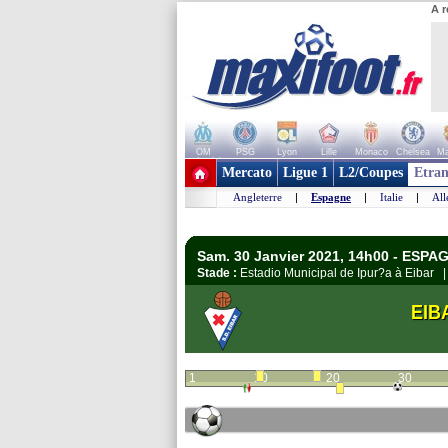
A r
OM
PSG
Lyon
Lille
Monaco
Chelsea
Ma
+ de clubs
Mercato
Ligue 1
L2/Coupes
Etran
Angleterre
|
Espagne
|
Italie
|
Al
Sam. 30 Janvier 2021, 14h00 - ESPAG
Stade :
Estadio Municipal de Ipur?a à Eibar
EIB
1
10
20
30