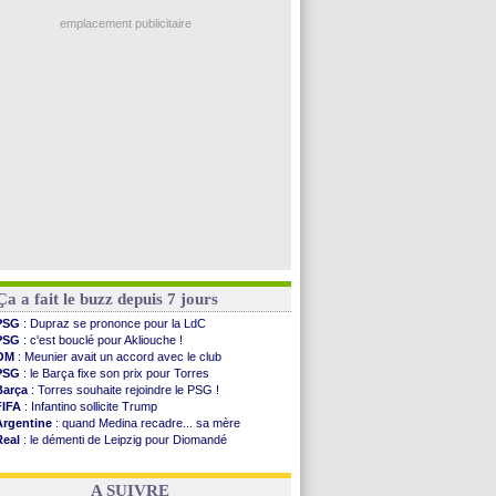
Man City
: Rodri préfère le Barça au Real !
Troyes
: Junior Diaz jusqu'en 2030 (officiel)
emplacement publicitaire
PSG
: Akliouche a signé (officiel)
OM
: une offre pour Bulka
PSG
: contrat signé pour Akliouche
Ouganda
: Owori battu à mort à Kampala
Arsenal
: Arteta veut créer une dynastie
Voir les brèves précédentes
Ça a fait le buzz depuis 7 jours
PSG
: Dupraz se prononce pour la LdC
PSG
: c'est bouclé pour Akliouche !
OM
: Meunier avait un accord avec le club
PSG
: le Barça fixe son prix pour Torres
Barça
: Torres souhaite rejoindre le PSG !
FIFA
: Infantino sollicite Trump
Argentine
: quand Medina recadre... sa mère
Real
: le démenti de Leipzig pour Diomandé
OM
: Paixão attire un 2e club anglais
FIFA
: le conseiller d'Infantino démissionne !
A SUIVRE