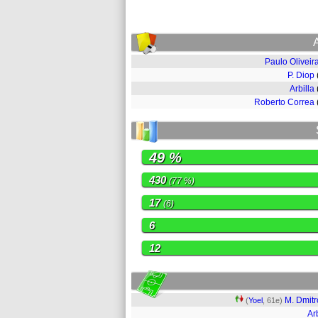
Paulo Oliveir
P. Diop
Arbilla
Roberto Correa
49 %
430
(77 %)
17
(6)
6
12
M. Dmitr
(
Yoel
, 61e)
Arb