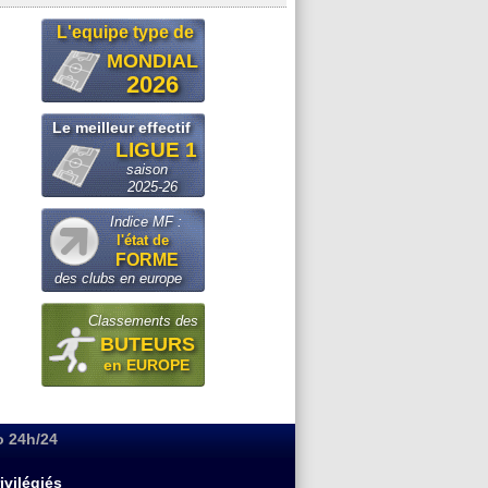
L'equipe type de
MONDIAL
2026
Le meilleur effectif
LIGUE 1
saison
2025-26
Indice MF :
l'état de
FORME
des clubs en europe
Classements des
BUTEURS
en EUROPE
o 24h/24
ivilégiés