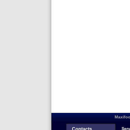
Maxifoo
Serv
Contacts