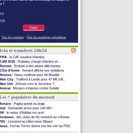
e ?
UI
NON
Voter
Voir les resultats
-
Voir les sondages précédents
Actu et transferts 24h/24
FIFA
: la CAF soutient Infantino
CdM 2030
: Rubiales charge Infantino et ...
Rennes
: Embolo a des pistes alléchantes
Côte d'Ivoire
: Renard affiche ses ambitions
Rennes
: Haise confirme pour Aït Boudlal
Man City
: Trafford à Leeds pour 47 M€ (off...
Man Utd
: Zirkzee vers la Juventus ?
Amical
: Monaco s'impose contre Getafe
Nantes
: Der Zakarian et sa relation avec Kita
Les + populaires du moment
OM
: le club prêt à libérer Kondogbia ?
Monaco
: le message touchant d'Akliouche
Monaco
: Pogba pointé du doigt
FIFA
: Tebas en remet une couche
Real
: Diomandé arrive pour 140 M€ !
FIFA
: l'UEFA maintient la pression
OM
: le retour d'Adidas est acté
PSG
: Tebas encense Luis Enrique
Bordeaux
: des clubs de N1 montent au créneau
Real
: Vinicius jusqu'en 2032 (officiel)
PSG
: Liverpool accélère pour Mbaye
Lyon
: Mangala va rejoindre Getafe
Barça
: Ferran Torres donne son feu vert au PSG
OM
: une offre refusée pour Aguerd
PSG
: Luis Enrique satisfait malgré tout
Real
: c'est confirmé pour Vinicius