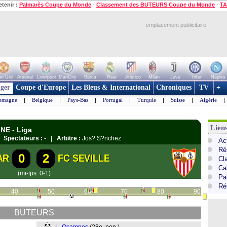
etenir :
Palmarès Coupe du Monde
-
Classement des BUTEURS Coupe du Monde
-
TA
emplacement publicitaire
n Utd
Arsenal
Liverpool
ManCity
Barca
Real
Atletico
Milan
Juve
Inter
Naples
ger
Coupe d'Europe
Les Bleus & International
Chroniques
TV
+
lemagne
|
Belgique
|
Pays-Bas
|
Portugal
|
Turquie
|
Suisse
|
Algérie
|
Lien
NE - Liga
 |
Spectateurs :
- |
Arbitre :
Jos? S?nchez
Ac
Ré
0
2
AR
FC SEVILLE
Cl
Cal
(mi-tps: 0-1)
Pa
Ré
40
50
60
70
80
90
BUTEURS