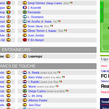
Re
eira
Sergi Gómez
(
Diego Carlos
, 82e)
F
C
A
igas
J. Koundé
S
Id
E
R
Diop
Fernando
V
I
G
Yo
 Inui
L. Ocampos
L
L
V
E
E
Pozo
M. Acuña
(
K. Rekik
, 7e)
Ja
P
sito
Suso
(
Munir
, 82e)
A
Kike
Óliver Torres
(
I. Rakitic
, 70e)
d
Muto
Joan Jordán
D
 Gil
Y. En-Nesyri
Mu
Ra
ENTRAINEURS
V
Re
bar
Lopetegui
Liga
G
ANCS DE TOUCHE
Alaves
Celta Vi
eón
K. Rekik
(entré à la 7e)
FC 
rich
Aleix Vidal
(entré à la 46e)
Gérone 
oel
I. Rakitic
(entré à la 70e)
Rea
rea
Munir
(entré à la 82e)
rcía
Diego Carlos
(entré à la 82e)
Real S
cio
L. de Jong
rez
Alfonso Pastor
Sond
afa
Javi Díaz
Zidan