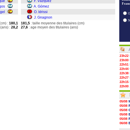
que
F. Vázquez
Franc
gos
A. Gómez
gel
O. Idrissi
O
J. Gnagnon
(cm) :
180,1
181,5
: taille moyenne des titulaires (cm)
(ans) :
28,2
27,6
: age moyen des titulaires (ans)
23h22
23h00
22h51
22h44
22h38
22h27
22h15
22h00
21h48
21h39
21h26
05/08
21h05
05/08
20h47
05/08
20h30
05/08
20h18
05/08
20h04
06/08
19h47
06/08
19h34