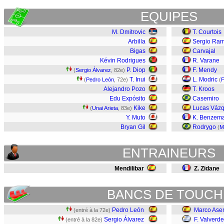
EQUIPES
M. Dmitrovic
T. Courtois
Arbilla
Sergio Ra
Bigas
Carvajal
Kévin Rodrigues
R. Varane
P. Diop
F. Mendy
(
Sergio Álvarez
, 82e)
T. Inui
L. Modric
(
Pedro León
, 72e)
(
F
Alejandro Pozo
T. Kroos
Edu Expósito
Casemiro
Kike
Lucas Váz
(
Unai Arieta
, 83e)
Y. Muto
K. Benzem
Bryan Gil
Rodrygo
(
M
ENTRAINEURS
Mendilibar
Z. Zidane
BANCS DE TOUCH
Pedro León
Marco Ase
(entré à la 72e)
Sergio Álvarez
F. Valverde
(entré à la 82e)