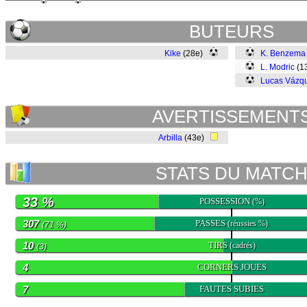
BUTEURS
Kike
(28e)
K. Benzema
L. Modric
(1
Lucas Vázq
AVERTISSEMENT
Arbilla
(43e)
STATS DU MATC
33 %
POSSESSION
(%)
307
PASSES
(réussies %)
(71 %)
10
TIRS
(cadrés)
(3)
4
CORNERS JOUES
7
FAUTES SUBIES