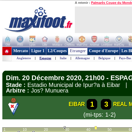
A retenir :
Palmarès Coupe du Mond
OM
PSG
Lyon
Lille
Monaco
Chelsea
Man Utd
Arsenal
Liverpool
ManCity
Ba
+ de clubs
Mercato
Ligue 1
L2/Coupes
Etranger
Coupe d'Europe
Les B
Angleterre
|
Espagne
|
Italie
|
Allemagne
|
Belgique
|
Pays-Bas
Dim. 20 Décembre 2020, 21h00 - ESPAG
Stade :
Estadio Municipal de Ipur?a à Eibar 
Arbitre :
Jos? Munuera
1
3
EIBAR
REAL 
(mi-tps: 1-2)
1
10
20
30
40
50
6