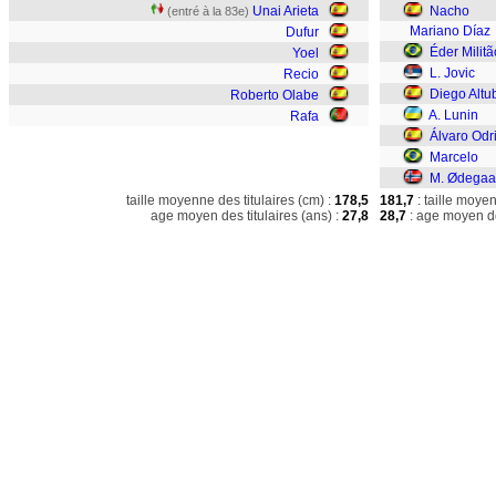
Unai Arieta
Nacho
(entré à la 83e)
Mariano Díaz
Dufur
Éder Militã
Yoel
L. Jovic
Recio
Diego Altu
Roberto Olabe
A. Lunin
Rafa
Álvaro Odr
Marcelo
M. Ødegaa
taille moyenne des titulaires (cm) :
178,5
181,7
: taille moye
age moyen des titulaires (ans) :
27,8
28,7
: age moyen de