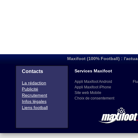
Maxifoot (100% Football) : l'actua
Services Maxifoot
Contacts
Appli Maxifoot Android
Flu
La rédaction
Appli Maxifoot iPhone
Publicité
Site web Mobile
Recrutement
Choix de consentement
Infos légales
Liens football