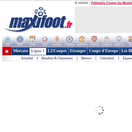
A retenir :
Palmarès Coupe du Mond
OM
PSG
Lyon
Lille
Monaco
Chelsea
Man Utd
Arsenal
Liverpool
ManCity
Ba
+ de clubs
Mercato
Ligue 1
L2/Coupes
Etranger
Coupe d'Europe
Les B
Actualité
|
Résultats & Classement
|
Buteurs
|
Calendrier
|
Equipe