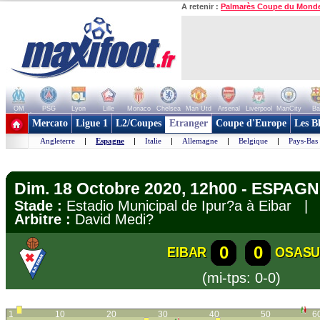
A retenir :
Palmarès Coupe du Mond
OM
PSG
Lyon
Lille
Monaco
Chelsea
Man Utd
Arsenal
Liverpool
ManCity
Ba
+ de clubs
Mercato
Ligue 1
L2/Coupes
Etranger
Coupe d'Europe
Les B
Angleterre
|
Espagne
|
Italie
|
Allemagne
|
Belgique
|
Pays-Bas
Dim. 18 Octobre 2020, 12h00 - ESPAGN
Stade :
Estadio Municipal de Ipur?a à Eibar 
Arbitre :
David Medi?
0
0
EIBAR
OSAS
(mi-tps: 0-0)
1
10
20
30
40
50
6