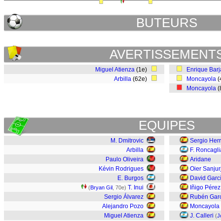
BUTEURS
AVERTISSEMENT
Miguel Atienza
(1e)
Enrique Barj
Arbilla
(62e)
Moncayola
(
Moncayola
(
EQUIPES
M. Dmitrovic
Sergio Her
Arbilla
F. Roncagli
Paulo Oliveira
Aridane
Kévin Rodrigues
Oier Sanjur
E. Burgos
David Garc
T. Inui
Iñigo Pérez
(
Bryan Gil
, 70e)
Sergio Álvarez
Rubén Gar
Alejandro Pozo
Moncayola
Miguel Atienza
J. Calleri
(
J