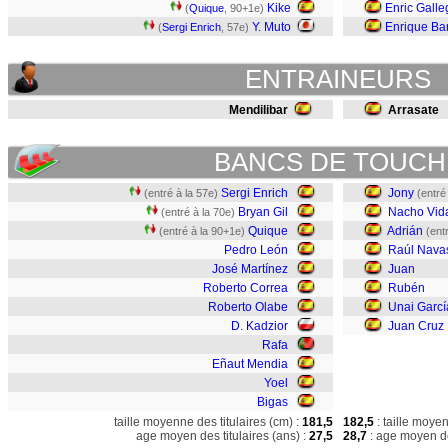
Kike
Enric Galle
(
Quique
, 90+1e)
Y. Muto
Enrique Ba
(
Sergi Enrich
, 57e)
ENTRAINEURS
Mendilibar
Arrasate
BANCS DE TOUCH
Sergi Enrich
Jony
(entré à la 57e)
(entré
Bryan Gil
Nacho Vid
(entré à la 70e)
Quique
Adrián
(entré à la 90+1e)
(ent
Pedro León
Raúl Nava
José Martínez
Juan
Roberto Correa
Rubén
Roberto Olabe
Unai Garcí
D. Kadzior
Juan Cruz
Rafa
Eñaut Mendia
Yoel
Bigas
taille moyenne des titulaires (cm) :
181,5
182,5
: taille moye
age moyen des titulaires (ans) :
27,5
28,7
: age moyen de