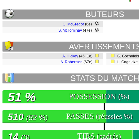
BUTEURS
C. McGregor
(6e)
S. McTominay
(47e)
AVERTISSEMENT
A. Hickey
(45+1e)
G. Gocholeish
A. Robertson
(67e)
L. Gagnidze
STATS DU MATC
51 %
POSSESSION
(%)
510
PASSES
(réussies %)
(82 %)
14
TIRS
(cadrés)
(3)