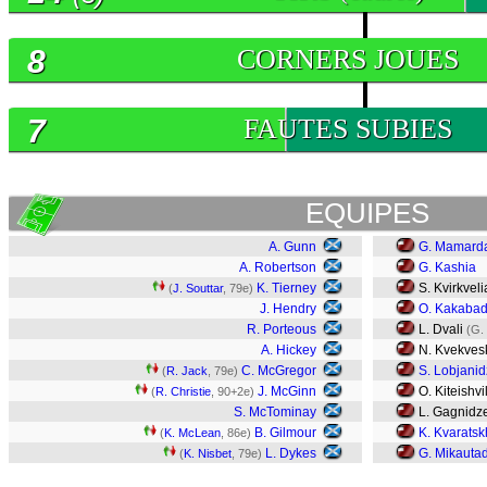
8
CORNERS JOUES
7
FAUTES SUBIES
EQUIPES
A. Gunn
G. Mamarda
A. Robertson
G. Kashia
K. Tierney
S. Kvirkveli
(
J. Souttar
, 79e)
J. Hendry
O. Kakaba
R. Porteous
L. Dvali
(G. 
A. Hickey
N. Kvekvesk
C. McGregor
S. Lobjani
(
R. Jack
, 79e)
J. McGinn
O. Kiteishvil
(
R. Christie
, 90+2e)
S. McTominay
L. Gagnidz
B. Gilmour
K. Kvaratsk
(
K. McLean
, 86e)
L. Dykes
G. Mikauta
(
K. Nisbet
, 79e)