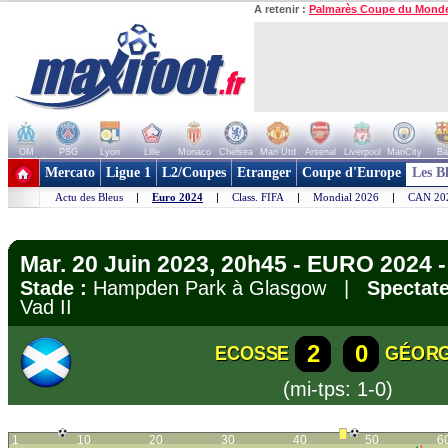
A retenir :
Palmarès Coupe du Mond
OM
PSG
Lyon
Lille
Monaco
Chelsea
Man Utd
Arsenal
Liverpool
ManCity
Ba
+ de clubs
Mercato
Ligue 1
L2/Coupes
Etranger
Coupe d'Europe
Les B
Actu des Bleus
|
Euro 2024
|
Class. FIFA
|
Mondial 2026
|
CAN 20
Mar. 20 Juin 2023, 20h45 - EURO 2024 -
Stade :
Hampden Park à Glasgow |
Spectate
Vad II
2
0
ECOSSE
GÉORG
(mi-tps: 1-0)
1
10
20
30
40
50
6