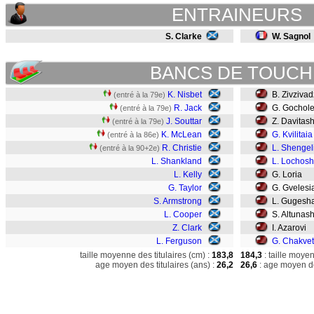
ENTRAINEURS
S. Clarke
W. Sagnol
BANCS DE TOUCH
K. Nisbet
B. Zivziva
(entré à la 79e)
R. Jack
G. Gocholei
(entré à la 79e)
J. Souttar
Z. Davitash
(entré à la 79e)
K. McLean
G. Kvilitaia
(entré à la 86e)
R. Christie
L. Shengel
(entré à la 90+2e)
L. Shankland
L. Lochoshv
L. Kelly
G. Loria
G. Taylor
G. Gvelesi
S. Armstrong
L. Gugesha
L. Cooper
S. Altunashv
Z. Clark
I. Azarovi
L. Ferguson
G. Chakve
taille moyenne des titulaires (cm) :
183,8
184,3
: taille moye
age moyen des titulaires (ans) :
26,2
26,6
: age moyen de