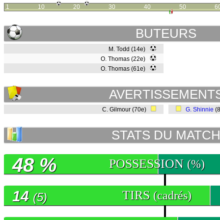
1
10
20
30
40
50
6
BUTEURS
M. Todd (14e)
O. Thomas (22e)
O. Thomas (61e)
AVERTISSEMENT
C. Gilmour (70e)
G. Shinnie
(
STATS DU MATC
48 %
POSSESSION
(%)
14
TIRS
(cadrés)
(5)