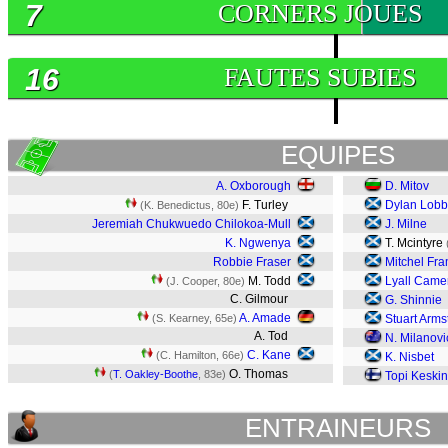
7
CORNERS JOUES
16
FAUTES SUBIES
EQUIPES
A. Oxborough
D. Mitov
F. Turley
Dylan Lob
(K. Benedictus, 80e)
Jeremiah Chukwuedo Chilokoa-Mull
J. Milne
K. Ngwenya
T. Mcintyre
Robbie Fraser
Mitchel Fr
M. Todd
Lyall Came
(J. Cooper, 80e)
C. Gilmour
G. Shinnie
A. Amade
(S. Kearney, 65e)
Stuart Arms
A. Tod
N. Milanovi
C. Kane
(C. Hamilton, 66e)
K. Nisbet
O. Thomas
(
T. Oakley-Boothe
, 83e)
Topi Keski
ENTRAINEURS