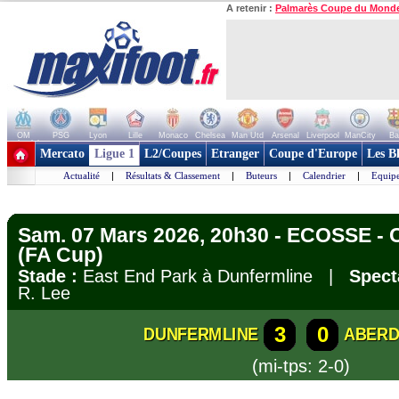
A retenir :
Palmarès Coupe du Mond
OM
PSG
Lyon
Lille
Monaco
Chelsea
Man Utd
Arsenal
Liverpool
ManCity
Ba
+ de clubs
Mercato
Ligue 1
L2/Coupes
Etranger
Coupe d'Europe
Les B
Actualité
|
Résultats & Classement
|
Buteurs
|
Calendrier
|
Equipe
Sam. 07 Mars 2026, 20h30 - ECOSSE -
(FA Cup)
Stade :
East End Park à Dunfermline |
Spect
R. Lee
3
0
DUNFERMLINE
ABERD
(mi-tps: 2-0)