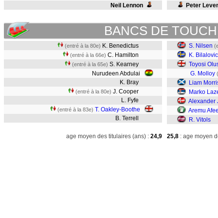
Neil Lennon
Peter Leve
BANCS DE TOUCH
K. Benedictus
S. Nilsen
(entré à la 80e)
(
C. Hamilton
K. Bilalovic
(entré à la 66e)
S. Kearney
Toyosi Olu
(entré à la 65e)
Nurudeen Abdulai
G. Molloy
K. Bray
Liam Morri
J. Cooper
(entré à la 80e)
Marko Laze
L. Fyfe
Alexander
T. Oakley-Boothe
(entré à la 83e)
Aremu Afe
B. Terrell
R. Vitols
age moyen des titulaires (ans) :
24,9
25,8
: age moyen de