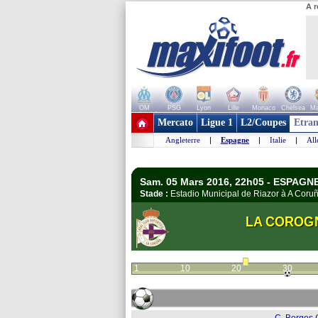
A r
OM
PSG
Lyon
Lille
Monaco
Chelsea
Ma
+ de clubs
Mercato
Ligue 1
L2/Coupes
Etran
Angleterre
|
Espagne
|
Italie
|
Al
Sam. 05 Mars 2016, 22h05 - ESPAGNE 
Stade :
Estadio Municipal de Riazor à A Cor
LA COROG
1
10
20
30