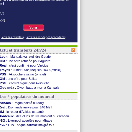
e ?
UI
NON
Voter
Voir les resultats
-
Voir les sondages précédents
Actu et transferts 24h/24
Lyon
: Mangala va rejoindre Getafe
OM
: une offre refusée pour Aguerd
Real
: c'est confirmé pour Vinicius
Troyes
: Junior Diaz jusqu'en 2030 (officiel)
PSG
: Akliouche a signé (officiel)
OM
: une offre pour Bulka
PSG
: contrat signé pour Akliouche
Ouganda
: Owori battu à mort à Kampala
Arsenal
: Arteta veut créer une dynastie
Les + populaires du moment
Chelsea
: Palace a fait son offre pour Disasi
FIFA
: le gouvernement espagnol s'en mêle
Monaco
: Pogba pointé du doigt
PSG
: l'étonnante rumeur Gusto
Real
: Diomandé arrive pour 140 M€ !
Bologne
: Dallinga est sur le marché
OM
: le retour d'Adidas est acté
OM
: accord trouvé avec Man City pour Rulli
Bordeaux
: des clubs de N1 montent au créneau
OM
: Medina vers Leverkusen pour 25 M€
PSG
: Liverpool accélère pour Mbaye
Uruguay
: Forlan nommé sélectionneur (officiel)
PSG
: Luis Enrique satisfait malgré tout
Séville
: Juanlu signe à Bournemouth (officiel)
Real
: une nouvelle offre pour Vinicius
PSG
: Ndjantou heureux d'avoir rejoué