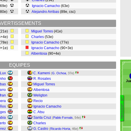
(43e)
Charles
(29e)
(69e)
Ignacio Camacho
(63e)
(80e)
Alejandro Arribas
(89e, csc)
AVERTISSEMENTS
(21e)
Miguel Torres
(41e)
5+4e)
Charles
(53e)
(78e)
Ignacio Camacho
(77e)
0+1e)
Ignacio Camacho
(90+3e)
Albentosa
(90+4e)
EQUIPES
 Lux
C. Kameni
(
G. Ochoa
, 37e)
inho
R. Rosales
Jua
ibas
Miguel Torres
arro
Albentosa
fran
Weligton
L
A
uera
Recio
C
iños
Ignacio Camacho
M
O
R
rges
C. Atsu
O
M
G
N
abia
Santa Cruz
(
Pablo Fornals
, 54e)
La
E
erto
Charles
L
érez
G. Castro
Fa
(
Ricardo Horta
, 46e)