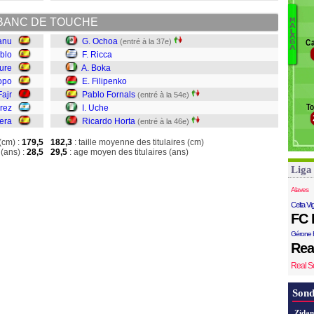
G
Ri
BANC DE TOUCHE
M
A
O
L
A
anu
G. Ochoa
(entré à la 37e)
Ca
G
F.
A
blo
F. Ricca
B
ure
A. Boka
F
opo
E. Filipenko
P
Fajr
Pablo Fornals
(entré à la 54e)
U
To
rrez
I. Uche
R
iera
Ricardo Horta
(entré à la 46e)
(cm) :
179,5
182,3
: taille moyenne des titulaires (cm)
(ans) :
28,5
29,5
: age moyen des titulaires (ans)
Liga
Alaves
Celta Vi
FC 
Gérone 
Rea
Real S
Sond
Zidan