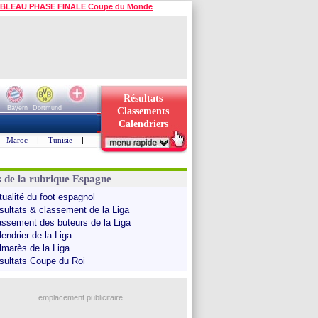
BLEAU PHASE FINALE Coupe du Monde
Résultats
Bayern
Dortmund
Classements
Calendriers
Maroc
|
Tunisie
|
s de la rubrique Espagne
tualité du foot espagnol
sultats & classement de la Liga
assement des buteurs de la Liga
endrier de la Liga
lmarès de la Liga
sultats Coupe du Roi
emplacement publicitaire