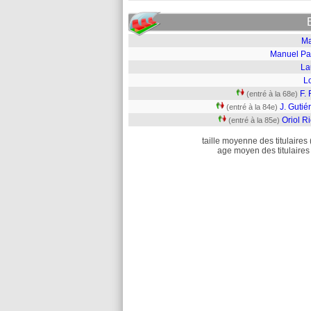
M
Manuel Pa
La
L
F. 
(entré à la 68e)
J. Gutié
(entré à la 84e)
Oriol R
(entré à la 85e)
taille moyenne des titulaires 
age moyen des titulaires 