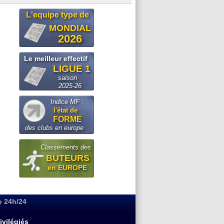
L'equipe type de
MONDIAL
2026
Le meilleur effectif
LIGUE 1
saison
2025-26
Indice MF :
l'état de
FORME
des clubs en europe
Classements des
BUTEURS
en EUROPE
o 24h/24
ivilégiés