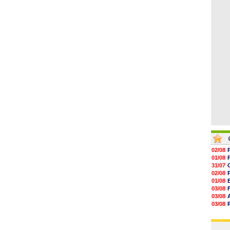
06/08
16h04
15h50
15h40
15h18
15h01
14h46
02/08
01/08
31/07
02/08
01/08
03/08
03/08
03/08
03/08
31/07