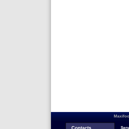
Maxifoo
Serv
Contacts