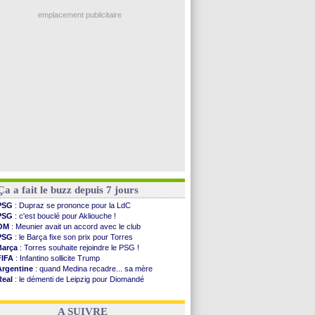
Barça
: Ferran Torres donne son feu vert au PSG
Real
: Diomandé pour 140 M€ ! (officiel)
emplacement publicitaire
Man City
: Rodri préfère le Barça au Real !
Rennes
: Aït Boudlal veut rejoindre Fulham
Aston Villa
: Liverpool cible aussi Konsa
OM
: une approche pour Diatta
Le Havre
: Diaw va signer à Lille
Voir les brèves précédentes
Ça a fait le buzz depuis 7 jours
PSG
: Dupraz se prononce pour la LdC
PSG
: c'est bouclé pour Akliouche !
OM
: Meunier avait un accord avec le club
PSG
: le Barça fixe son prix pour Torres
Barça
: Torres souhaite rejoindre le PSG !
FIFA
: Infantino sollicite Trump
Argentine
: quand Medina recadre... sa mère
Real
: le démenti de Leipzig pour Diomandé
OM
: Paixão attire un 2e club anglais
FIFA
: le conseiller d'Infantino démissionne !
A SUIVRE