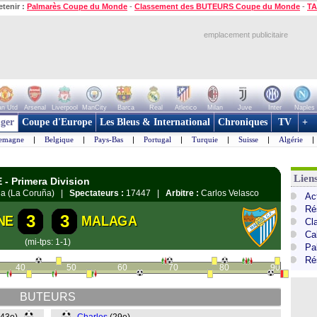
etenir :
Palmarès Coupe du Monde
-
Classement des BUTEURS Coupe du Monde
-
TA
emplacement publicitaire
n Utd
Arsenal
Liverpool
ManCity
Barca
Real
Atletico
Milan
Juve
Inter
Naples
ger
Coupe d'Europe
Les Bleus & International
Chroniques
TV
+
lemagne
|
Belgique
|
Pays-Bas
|
Portugal
|
Turquie
|
Suisse
|
Algérie
|
Lien
- Primera Division
uña (La Coruña) |
Spectateurs :
17447 |
Arbitre :
Carlos Velasco
Ac
Ré
3
3
NE
MALAGA
Cl
Cal
(mi-tps: 1-1)
Pa
Ré
40
50
60
70
80
90
BUTEURS