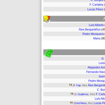
C. Borges
F. Cartabia
Lucas Pérez
Luis Alberto
Álex Bergantiños
(4
Pedro Mosquera
Manu
(9
G.
Luis
Alejandro Arr
Fernando Nav
Juan
Pedro Mosq
Álex Bergant
(
F. Fajr
, 68e)
C. Bo
F. Cart
(
J. Gutiérrez
, 84e)
Luis Alb
Lucas P
(
Oriol Riera
, 85e)