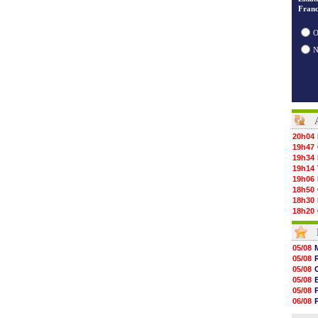
Franc
O
20h04
19h47
19h34
19h14
19h06
18h50
18h30
18h20
17h58
17h47
17h34
05/08
17h22
05/08
17h10
05/08
16h59
05/08
16h53
05/08
16h45
06/08
16h34
05/08
16h21