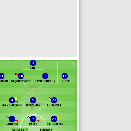
1
Lux
11
14
3
16
nfran
Alejandro Arribas
Fernando Navarro
Luisinho
Banc des remplaçants
La Corogne
4
5
22
>
Álex Bergantiños
Mosquera
C. Borges
anu
anuel Pablo
ure
17
7
21
>
>
opo
Cartabia
Pérez
Luis Alberto
jr
Santa Cruz
Barbosa