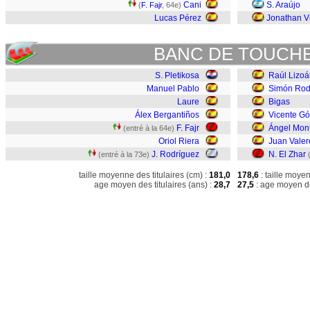
Cani
S. Araújo
(
F. Fajr
, 64e)
Lucas Pérez
Jonathan V
BANC DE TOUCH
S. Pletikosa
Raúl Lizoá
Manuel Pablo
Simón Rod
Laure
Bigas
Álex Bergantiños
Vicente G
F. Fajr
Ángel Mon
(entré à la 64e)
Oriol Riera
Juan Valer
J. Rodríguez
N. El Zhar
(entré à la 73e)
taille moyenne des titulaires (cm) :
181,0
178,6
: taille moye
age moyen des titulaires (ans) :
28,7
27,5
: age moyen de