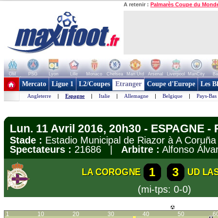
A retenir :
Palmarès Coupe du Mond
OM
PSG
Lyon
Lille
Monaco
Chelsea
Man Utd
Arsenal
Liverpool
ManCity
Ba
+ de clubs
Mercato
Ligue 1
L2/Coupes
Etranger
Coupe d'Europe
Les B
Angleterre
|
Espagne
|
Italie
|
Allemagne
|
Belgique
|
Pays-Bas
Lun. 11 Avril 2016, 20h30 - ESPAGNE - 
Stade :
Estadio Municipal de Riazor à A Coruñ
Spectateurs :
21686 |
Arbitre :
Alfonso Álva
1
3
LA COROGNE
UD LA
(mi-tps: 0-0)
1
10
20
30
40
50
6