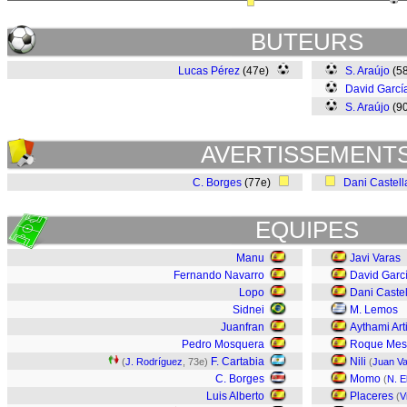
BUTEURS
Lucas Pérez
(47e)
S. Araújo
(5
David Garcí
S. Araújo
(9
AVERTISSEMENT
C. Borges
(77e)
Dani Castel
EQUIPES
Manu
Javi Varas
Fernando Navarro
David Garc
Lopo
Dani Caste
Sidnei
M. Lemos
Juanfran
Aythami Art
Pedro Mosquera
Roque Mes
F. Cartabia
Nili
(
J. Rodríguez
, 73e)
(
Juan Va
C. Borges
Momo
(
N. E
Luis Alberto
Placeres
(
V