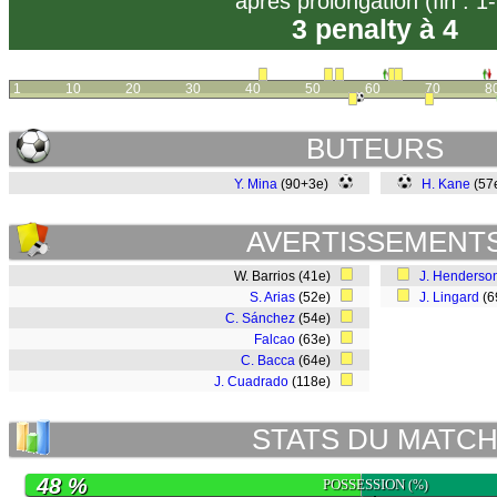
après prolongation (fin : 1-
3 penalty à 4
1
10
20
30
40
50
60
70
8
BUTEURS
Y. Mina
(90+3e)
H. Kane
(57
AVERTISSEMENT
W. Barrios (41e)
J. Henderso
S. Arias
(52e)
J. Lingard
(6
C. Sánchez
(54e)
Falcao
(63e)
C. Bacca
(64e)
J. Cuadrado
(118e)
STATS DU MATC
48 %
POSSESSION
(%)