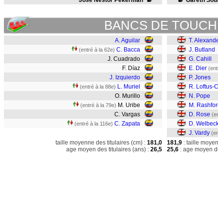
José Néstor Pekerman
Gareth Sou
BANCS DE TOUCH
A. Aguilar
T. Alexand
C. Bacca
J. Butland
(entré à la 62e)
J. Cuadrado
G. Cahill
F. Díaz
E. Dier
(ent
J. Izquierdo
P. Jones
L. Muriel
R. Loftus-
(entré à la 88e)
O. Murillo
N. Pope
M. Uribe
M. Rashfor
(entré à la 79e)
C. Vargas
D. Rose
(e
C. Zapata
D. Welbec
(entré à la 116e)
J. Vardy
(en
taille moyenne des titulaires (cm) :
181,0
181,9
: taille moye
age moyen des titulaires (ans) :
26,5
25,6
: age moyen de