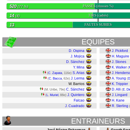
520
PASSES
(réussies %)
(77 %)
14
TIRS
(cadrés)
(4)
13
FAUTES SUBIES
EQUIPES
D. Ospina
J. Pickford
J. Mojica
H. Maguire
D. Sánchez
J. Stones
Y. Mina
K. Walker
(
S. Arias
J. Henders
(
C. Zapata
, 116e)
J. Lerma
A. Young
(
C. Bacca
, 62e)
(
D
W. Barrios
K. Trippier
C. Sánchez
D. Alli
(M. Uribe, 79e)
(
E. Di
J. Quintero
J. Lingard
(
L. Muriel
, 88e)
Falcao
H. Kane
J. Cuadrado
R. Sterling
ENTRAINEURS