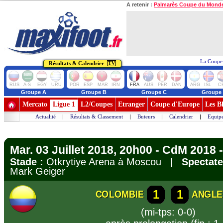
A retenir :
Palmarès Coupe du Mond
La Coupe 
Résultats & Calendrier
TV
RUS
A-S
EGY
URU
POR
ESP
MAR
IRN
FRA
AUS
PER
DAN
ARG
ISL
C
Groupe A
Groupe B
Groupe C
Groupe
Mercato
Ligue 1
L2/Coupes
Etranger
Coupe d'Europe
Les B
Actualité
|
Résultats & Classement
|
Buteurs
|
Calendrier
|
Equipe
Mar. 03 Juillet 2018, 20h00 - CdM 2018 -
Stade :
Otkrytiye Arena à Moscou |
Spectate
Mark Geiger
1
1
COLOMBIE
ANGLE
(mi-tps: 0-0)