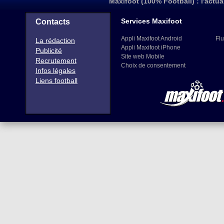
Maxifoot (100% Football) : l'actua
Services Maxifoot
Contacts
Appli Maxifoot Android
Flu
La rédaction
Appli Maxifoot iPhone
Publicité
Site web Mobile
Recrutement
Choix de consentement
Infos légales
Liens football