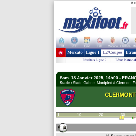
A r
OM
PSG
Lyon
Lille
Monaco
Chelsea
Ma
+ de clubs
Mercato
Ligue 1
L2/Coupes
Etran
Résultats Ligue 2
|
Résus National
Sam. 18 Janvier 2025, 14h00 - FRANC
Stade :
Stade Gabriel-Montpied à Clermont-
CLERMONT 
1
10
20
30