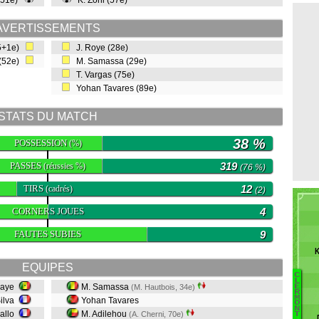
(51e)
K. Zohi (57e)
AVERTISSEMENTS
45+1e)
J. Roye (28e)
 (52e)
M. Samassa (29e)
T. Vargas (75e)
Yohan Tavares (89e)
STATS DU MATCH
38 %
POSSESSION
(%)
PASSES
319
(réussies %)
(76 %)
TIRS
12
(cadrés)
(2)
CORNERS JOUES
4
FAUTES SUBIES
9
K
EQUIPES
C
L
iaye
M. Samassa
(M. Hautbois, 34e)
E
R
M
M
Silva
Yohan Tavares
O
N
G
iallo
M. Adilehou
(A. Cherni, 70e)
T