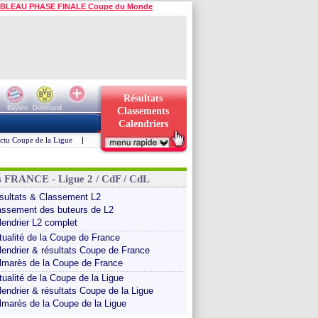
BLEAU PHASE FINALE Coupe du Monde
Résultats
Bayern
Dortmund
Classements
Calendriers
ctu Coupe de la Ligue
|
s FRANCE - Ligue 2 / CdF / CdL
sultats & Classement L2
assement des buteurs de L2
lendrier L2 complet
tualité de la Coupe de France
lendrier & résultats Coupe de France
lmarès de la Coupe de France
tualité de la Coupe de la Ligue
lendrier & résultats Coupe de la Ligue
lmarès de la Coupe de la Ligue