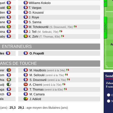
D
F
cquet
Williams Kokolo
.
B
naté
T. Vargas
M
stien
O. Kouassi
A
gnin
J. Roye
M
uane
S. Sanna
L
A
Ad
eita
M. Tchokounté
(S. Doucouré, 70e)
V
A
C
mina
J. Tell
L
(M. Sellouki, 70e)
T
iaby
K. Zohi
(T. Thomas, 83e)
Ch
A
D
ENTRAINEURS
Se
lles
O. Frapolli
H
ANCS DE TOUCHE
urer
M. Hautbois
(entré à la 34e)
ugom
M. Sellouki
(entré à la 70e)
Sond
ahia
S. Doucouré
(entré à la 70e)
Zidan
oudj
A. Cherni
(entré à la 70e)
Franc
raga
T. Thomas
(entré à la 83e)
varch
M. Camara
O
sala
J. Adéoti
(ans) :
25,3
29,1
: age moyen des titulaires (ans)