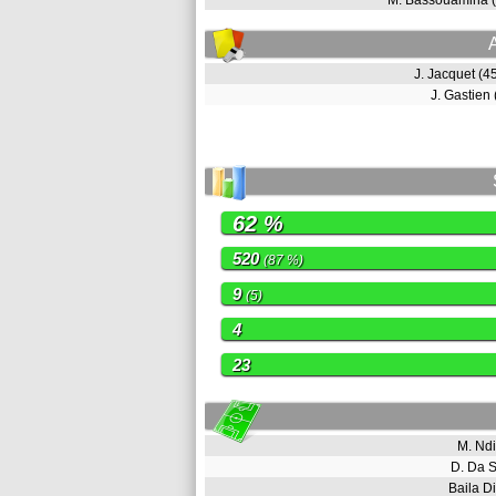
M. Bassouamina 
J. Jacquet (
J. Gastien
62 %
520
(87 %)
9
(5)
4
23
M. Nd
D. Da 
Baila D