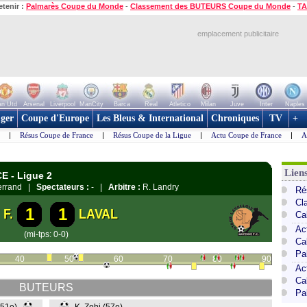
etenir :
Palmarès Coupe du Monde
-
Classement des BUTEURS Coupe du Monde
-
TA
emplacement publicitaire
n Utd
Arsenal
Liverpool
ManCity
Barca
Real
Atletico
Milan
Juve
Inter
Naples
ger
Coupe d'Europe
Les Bleus & International
Chroniques
TV
+
|
Résus Coupe de France
|
Résus Coupe de la Ligue
|
Actu Coupe de France
|
A
Lien
E - Ligue 2
Ferrand |
Spectateurs :
- |
Arbitre :
R. Landry
Ré
Cl
1
1
F.
LAVAL
Ca
Ac
(mi-tps: 0-0)
Ca
Pa
40
50
60
70
80
90
Ac
Ca
BUTEURS
Pa