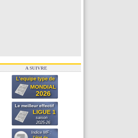
A SUIVRE
L'equipe type de
MONDIAL
2026
Le meilleur effectif
LIGUE 1
saison
2025-26
Indice MF :
l'état de