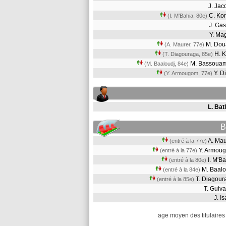
J. Ja
C. Ko
(I. M'Bahia, 80e)
J. Ga
Y. Ma
M. Do
(A. Maurer, 77e)
H. K
(T. Diagouraga, 85e)
M. Bassoua
(M. Baaloudj, 84e)
Y. D
(Y. Armougom, 77e)
L. Bat
B
A. Ma
(entré à la 77e)
Y. Armo
(entré à la 77e)
I. M'B
(entré à la 80e)
M. Baal
(entré à la 84e)
T. Diagou
(entré à la 85e)
T. Gui
J. I
age moyen des titulaires 