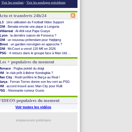
Voir les resultats
-
Voir les sondages précédents
Actu et transferts 24h/24
L3
: 1ère utilisation du Football Video Support
OM
: Benatia envoie une pique à Longoria
Villarreal
: Al-Ahli veut Pape Gueye
Lyon
: la dernière saison de Fonseca ?
OM
: un nouveau prétendant pour Højbjerg
Brest
: un gardien norvégien en approche ?
OM
: McCourt a versé 120 M€ en 2026
PSG
: 4 retours dans le groupe face à Man Utd ...
Nice
: Kevin Carlos va partir en Italie
Les + populaires du moment
L1
: prison avec sursis requis contre un arbitre
Leganés
: c'est signé pour Luca Zidane (off.)
Monaco
: Pogba pointé du doigt
Atletico
: Ruggeri en route pour Aston Villa
OM
: le club prêt à libérer Kondogbia ?
Monaco
: Filipe Luis soutient Biereth
Man City
: Rodri préfère le Barça au Real !
Lyon
: Mangala prêté à Getafe (officiel)
Barça
: Ferran Torres donne son feu vert au PSG
PSG
: Nsoki va signer en Croatie
OM
: accord trouvé avec Man City pour Rulli
Arsenal
: Naples vise Gabriel Jesus
PSG
: l'étonnante rumeur Gusto
Real
: Mastantuono prêté à la Fiorentina (off.)
OM
: une offre pour Bulka
Man City
: accord avec le Barça pour Rodri ?
Ouganda
: Owori battu à mort à Kampala
VIDEOS populaires du moment
Rennes
: Haise a prolongé (officiel)
Palace
: Tomiyasu a convaincu (officiel)
Voir toutes les vidéos
OM
: B. Genesio - "ce n'est pas idéal"
TFC
: Sion Oppong signe pour 4 ans (officiel)
PSG
: Liverpool va proposer 115 M€ pour ...
emplacement publicitaire
Norvège
: la démission d'Infantino réclamée
Voir les brèves précédentes