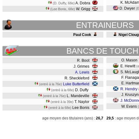
K. McAda
A. Dobra
(D. Duffy, 68e)
D. Dwyer
(E
W. Grigg
(Lee Bonis, 68e)
ENTRAINEURS
Paul Cook
Nigel Cloug
BANCS DE TOUCH
O. Mason
R. Boot
E. Hewitt
J. Grimes
(
S. McLaug
A. Lewis
F. Flanag
R. Sheckleford
E. Hartma
Luke Butterfield
(entré à la 76e)
R. Hendry
D. Duffy
(entré à la 68e)
J. Kruszyn
L. Mandeville
(entré à la 76e)
J. McDonne
T. Naylor
(entré à la 39e)
W. Evans
Lee Bonis
(entré à la 68e)
age moyen des titulaires (ans) :
26,7
29,5
: age moyen de