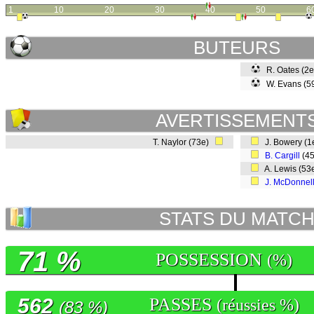
1
10
20
30
40
50
6
BUTEURS
R. Oates (2
W. Evans (5
AVERTISSEMENT
T. Naylor (73e)
J. Bowery (
B. Cargill
(4
A. Lewis (53
J. McDonnel
STATS DU MATC
71 %
POSSESSION
(%)
562
PASSES
(réussies %)
(83 %)