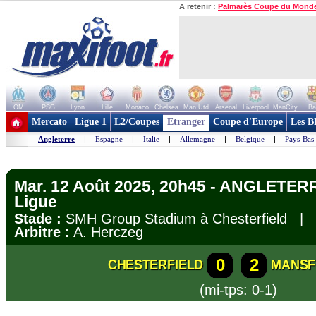
A retenir :
Palmarès Coupe du Mond
OM
PSG
Lyon
Lille
Monaco
Chelsea
Man Utd
Arsenal
Liverpool
ManCity
Ba
+ de clubs
Mercato
Ligue 1
L2/Coupes
Etranger
Coupe d'Europe
Les B
Angleterre
|
Espagne
|
Italie
|
Allemagne
|
Belgique
|
Pays-Bas
Mar. 12 Août 2025, 20h45 - ANGLETERR
Ligue
Stade :
SMH Group Stadium à Chesterfield |
Arbitre :
A. Herczeg
0
2
CHESTERFIELD
MANSF
(mi-tps: 0-1)