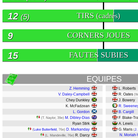
12
TIRS
(cadrés)
(5)
9
CORNERS JOUES
15
FAUTES SUBIES
EQUIPES
Z. Hemming
L. Roberts
V. Daley-Campbell
R. Oates
(W
Chey Dunkley
J. Bowery
K. McFadzean
R. Sweene
L. Gordon
B. Cargill
M. Dibley-Dias
F. Blake-Tr
(T. Naylor, 39e)
Ryan Stirk
A. Lewis
D. Markanday
G. Maris
(
Luke Butterfield
, 76e)
(
J.
N. Moriah
R. Darcy
(L. Mandeville, 76e)