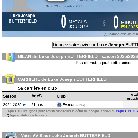
Né le 29 septembre 2003
0
0
Luke Joseph
&
BUTTERFIELD
MATCHS
MINUTE
JOUES
EN
2025
*
(
)
(*) Matchs officiels e
Donnez votre avis sur
Luke Joseph BUTT
BILAN de Luke Joseph BUTTERFIELD - saison
2025/2026
Pas de match joué cette saison
CARRIERE de Luke Joseph BUTTERFIELD
Sa carrière en club
Total
(*)
Age
Saison
Club
match
2024-2025
21 ans
Everton
-
(ANG
)
Cliquez sur les lignes pour afficher/masquer le détail de chaque saison ou
cliquez ici OU
(*)
Age au début de la saison
Votre AVIS sur Luke Joseph BUTTERFIELD