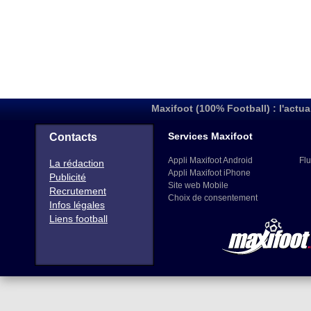
Maxifoot (100% Football) : l'actua
Services Maxifoot
Contacts
Appli Maxifoot Android
Flu
La rédaction
Appli Maxifoot iPhone
Publicité
Site web Mobile
Recrutement
Choix de consentement
Infos légales
Liens football