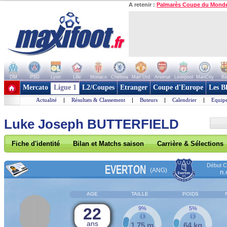
A retenir :
Palmarès Coupe du Mond
OM
PSG
Lyon
Lille
Monaco
Chelsea
Man Utd
Arsenal
Liverpool
ManCity
Ba
+ de clubs
Mercato
Ligue 1
L2/Coupes
Etranger
Coupe d'Europe
Les B
Actualité
|
Résultats & Classement
|
Buteurs
|
Calendrier
|
Equipe
Luke Joseph BUTTERFIELD
Fiche d'identité
Bilan et Matchs saison
Carrière & Sélections
Début Co
EVERTON
(ANG)
n.
AGE
TAILLE
POIDS
22
9%
5%
ans
1,75 m
64 kg