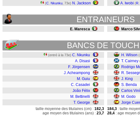
N. Jackson
A. Iwobi
(
C. Nkunku
, 73e)
(
R.
ENTRAINEURS
E. Maresca
Marco Sil
BANCS DE TOUCH
C. Nkunku
H. Wilson
(entré à la 73e)
(
A. Disasi
T. Cairney
F. Jörgensen
Rodrigo M
J. Acheampong
R. Sesseg
M. Guiu
J. King
C. Casadei
S. Benda
João Félix
Carlos Vin
M. Bettinelli
M. Godo
T. George
Jorge Cue
taille moyenne des titulaires (cm) :
182,3
184,3
: taille moye
age moyen des titulaires (ans) :
23,7
28,4
: age moyen de