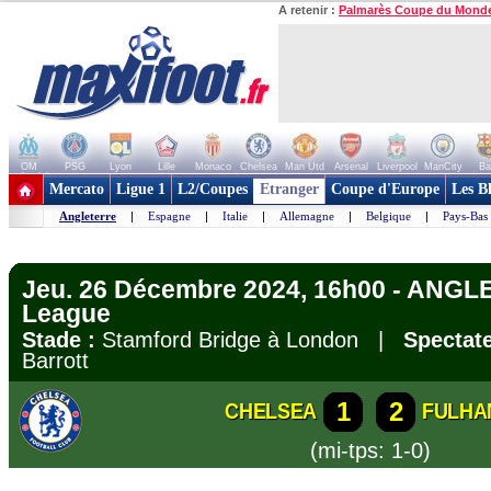
A retenir :
Palmarès Coupe du Mond
OM
PSG
Lyon
Lille
Monaco
Chelsea
Man Utd
Arsenal
Liverpool
ManCity
Ba
+ de clubs
Mercato
Ligue 1
L2/Coupes
Etranger
Coupe d'Europe
Les B
Angleterre
|
Espagne
|
Italie
|
Allemagne
|
Belgique
|
Pays-Bas
Jeu. 26 Décembre 2024, 16h00 - ANGL
League
Stade :
Stamford Bridge à London |
Spectate
Barrott
1
2
CHELSEA
FULHA
(mi-tps: 1-0)