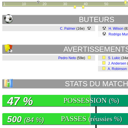
1
10
20
30
40
50
6
BUTEURS
C. Palmer
(16e)
H. Wilson
(8
Rodrigo Mun
AVERTISSEMENT
Pedro Neto
(59e)
S. Lukic
(34
J. Andersen
A. Robinson
STATS DU MATC
47 %
POSSESSION
(%)
500
PASSES
(réussies %)
(84 %)