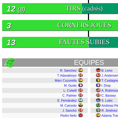
12
TIRS
(cadrés)
(8)
3
CORNERS JOUES
13
FAUTES SUBIES
EQUIPES
R. Sanchez
B. Leno
T. Adarabioyo
J. Anderse
Marc Cucurella
T. Castagn
M. Gusto
I. Diop
L. Colwill
A. Robinso
C. Palmer
C. Bassey
E. Fernández
S. Lukic
M. Caicedo
Andreas Pe
J. Sancho
R. Jiménez
Pedro Neto
Adama Tra