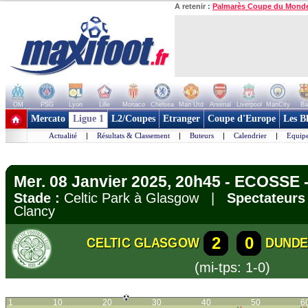
A retenir :
Palmarès Coupe du Mond
OM
PSG
Lyon
Lille
Monaco
Chelsea
Man Utd
Arsenal
Liverpool
ManCity
Ba
+ de clubs
Mercato
Ligue 1
L2/Coupes
Etranger
Coupe d'Europe
Les B
Actualité
|
Résultats & Classement
|
Buteurs
|
Calendrier
|
Equipe
Mer. 08 Janvier 2025, 20h45 - ECOSSE 
Stade :
Celtic Park à Glasgow |
Spectateurs 
Clancy
2
0
CELTIC GLASGOW
DUNDE
(mi-tps: 1-0)
1
10
20
30
40
50
6