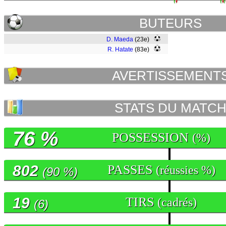
BUTEURS
D. Maeda
(23e)
R. Hatate
(83e)
AVERTISSEMENT
STATS DU MATC
76 %
POSSESSION
(%)
802
PASSES
(réussies %)
(90 %)
19
TIRS
(cadrés)
(6)