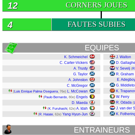
12
CORNERS JOUES
4
FAUTES SUBIES
EQUIPES
K. Schmeichel
J. Walton
C. Carter-Vickers
D. Gallagh
A. Trusty
V. Sevelj
(
R
G. Taylor
R. Graham
E. Adegbo
A. Johnston
G. Middlet
C. McGregor
K. Trapano
L. McCowan
(
Luis Enrique Palma Oseguera
, 76e)
W. Ferry
Engels
(
Paulo Bernardo
, 80e)
R. Odada
D. Maeda
(
J. van der
A. Idah
(
K. Furuhashi
, 62e)
K. Fotheri
Yang Hyun-Jun
(
R. Hatate
, 62e)
ENTRAINEURS