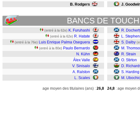
B. Rodgers
J. Goodwi
BANCS DE TOUCH
K. Furuhashi
R. Dochert
(entré à la 62e)
R. Hatate
L. Stephe
(entré à la 62e)
Luis Enrique Palma Oseguera
S. Dalby
(entré à la 76e)
(e
Paulo Bernardo
M. Thoms
(entré à la 80e)
N. Kühn
R. Strain
Álex Valle
O. Stirton
V. Sinisalo
D. Richard
A. Ralston
S. Harding
L. Scales
M. Ubochi
age moyen des titulaires (ans) :
26,8
24,8
: age moyen de