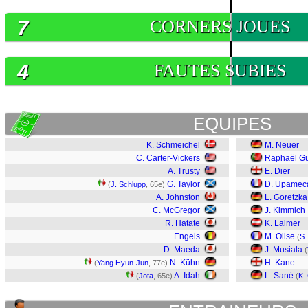
7
CORNERS JOUES
4
FAUTES SUBIES
EQUIPES
K. Schmeichel
M. Neuer
C. Carter-Vickers
Raphaël Gu
A. Trusty
E. Dier
G. Taylor
D. Upamec
(
J. Schlupp
, 65e)
A. Johnston
L. Goretzka
C. McGregor
J. Kimmich
R. Hatate
K. Laimer
Engels
M. Olise
(
S.
D. Maeda
J. Musiala
(
N. Kühn
H. Kane
(
Yang Hyun-Jun
, 77e)
A. Idah
L. Sané
(
Jota
, 65e)
(
K.