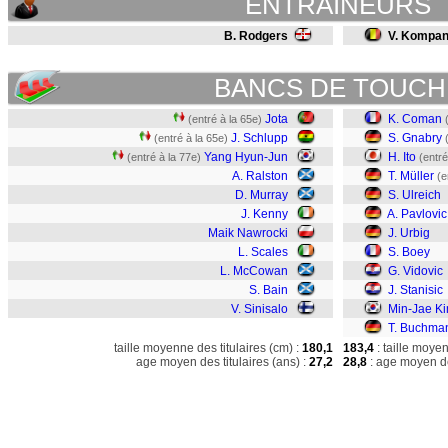
ENTRAINEURS
B. Rodgers
V. Kompa
BANCS DE TOUCH
Jota
K. Coman
(entré à la 65e)
J. Schlupp
S. Gnabry
(entré à la 65e)
Yang Hyun-Jun
H. Ito
(entré à la 77e)
(entré
A. Ralston
T. Müller
(e
D. Murray
S. Ulreich
J. Kenny
A. Pavlovic
Maik Nawrocki
J. Urbig
L. Scales
S. Boey
L. McCowan
G. Vidovic
S. Bain
J. Stanisic
V. Sinisalo
Min-Jae K
T. Buchma
taille moyenne des titulaires (cm) :
180,1
183,4
: taille moye
age moyen des titulaires (ans) :
27,2
28,8
: age moyen de