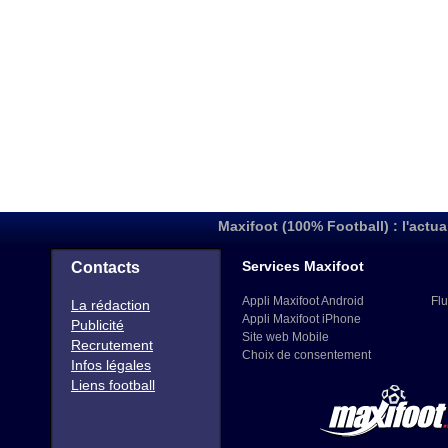
Maxifoot (100% Football) : l'actua
Services Maxifoot
Contacts
Appli Maxifoot Android
Flu
La rédaction
Appli Maxifoot iPhone
Publicité
Site web Mobile
Recrutement
Choix de consentement
Infos légales
Liens football