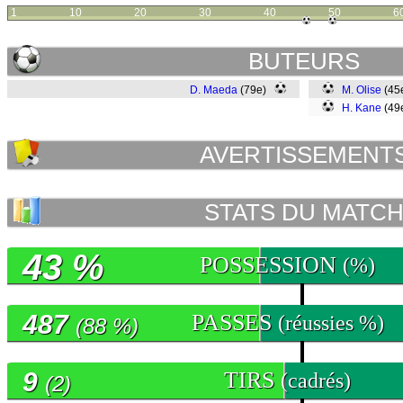
1
10
20
30
40
50
6
BUTEURS
D. Maeda
(79e)
M. Olise
(45
H. Kane
(49
AVERTISSEMENT
STATS DU MATC
43 %
POSSESSION
(%)
487
PASSES
(réussies %)
(88 %)
9
TIRS
(cadrés)
(2)