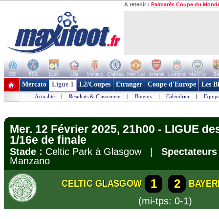
A retenir :
Palmarès Coupe du Mond
OM
PSG
Lyon
Lille
Monaco
Chelsea
Man Utd
Arsenal
Liverpool
ManCity
Ba
+ de clubs
Mercato
Ligue 1
L2/Coupes
Etranger
Coupe d'Europe
Les B
Actualité
|
Résultats & Classement
|
Buteurs
|
Calendrier
|
Equipe
Mer. 12 Février 2025, 21h00 - LIGUE 
1/16e de finale
Stade :
Celtic Park à Glasgow |
Spectateurs 
Manzano
1
2
CELTIC GLASGOW
BAYER
(mi-tps: 0-1)