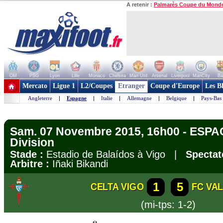
A retenir :
Palmarès Coupe du Mond
OM
PSG
Lyon
Lille
Monaco
Chelsea
Man Utd
Arsenal
Liverpool
ManCity
Ba
+ de clubs
Mercato
Ligue 1
L2/Coupes
Etranger
Coupe d'Europe
Les B
Angleterre
|
Espagne
|
Italie
|
Allemagne
|
Belgique
|
Pays-Bas
Sam. 07 Novembre 2015, 16h00 - ESPA
Division
Stade :
Estadio de Balaídos à Vigo |
Spectat
Arbitre :
Iñaki Bikandi
1
5
CELTA VIGO
FC VA
(mi-tps: 1-2)