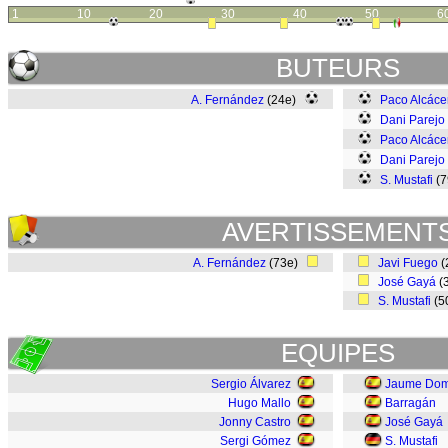
1
10
20
30
40
50
6
BUTEURS
A. Fernández
(24e)
Paco Alcáce
Dani Parejo
Paco Alcáce
Dani Parejo
S. Mustafi
(
AVERTISSEMENT
A. Fernández
(73e)
Javi Fuego
(
José Gayá
(
S. Mustafi
(5
EQUIPES
Sergio Álvarez
Jaume Do
Hugo Mallo
Barragán
Jonny Castro
José Gayá
Sergi Gómez
S. Mustafi