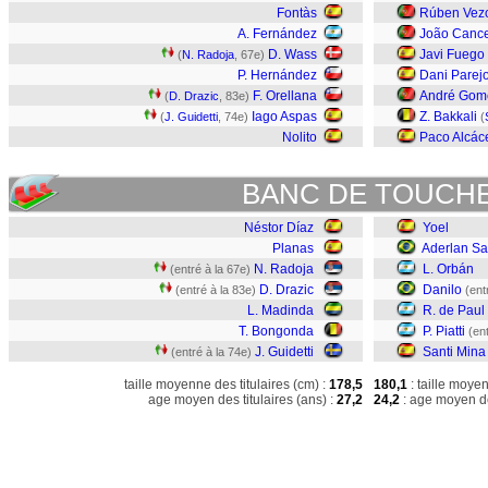
Fontàs
Rúben Vez
A. Fernández
João Canc
D. Wass
Javi Fuego
(
N. Radoja
, 67e)
P. Hernández
Dani Parej
F. Orellana
André Gom
(
D. Drazic
, 83e)
Iago Aspas
Z. Bakkali
(
J. Guidetti
, 74e)
(
Nolito
Paco Alcác
BANC DE TOUCH
Néstor Díaz
Yoel
Planas
Aderlan Sa
N. Radoja
L. Orbán
(entré à la 67e)
D. Drazic
Danilo
(entré à la 83e)
(ent
L. Madinda
R. de Paul
T. Bongonda
P. Piatti
(en
J. Guidetti
Santi Mina
(entré à la 74e)
taille moyenne des titulaires (cm) :
178,5
180,1
: taille moye
age moyen des titulaires (ans) :
27,2
24,2
: age moyen de