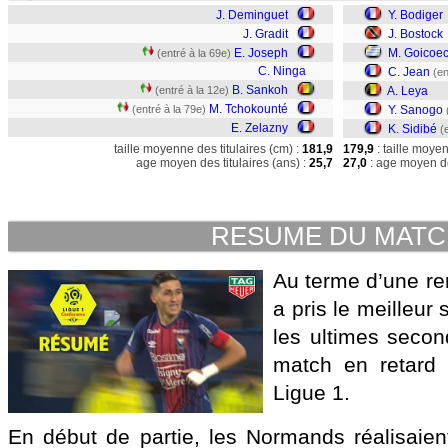
J. Deminguet
Y. Bodiger
J. Gradit
J. Bostock
E. Joseph
M. Goicoe
(entré à la 69e)
C. Ninga
C. Jean
(en
B. Sankoh
(entré à la 12e)
A. Leya
M. Tchokounté
(entré à la 79e)
Y. Sanogo
E. Zelazny
K. Sidibé
(
taille moyenne des titulaires (cm) :
181,9
179,9
: taille moye
age moyen des titulaires (ans) :
25,7
27,0
: age moyen de
RESUME DU MAT
Au terme d’une re
a pris le meilleur
les ultimes secon
match en retard
Ligue 1.
En début de partie, les Normands réalisaie