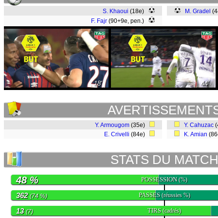
S. Khaoui
(18e)
M. Gradel
(4
F. Fajr
(90+9e, pen.)
18'
44'
AVERTISSEMENT
Y. Armougom
(35e)
Y. Cahuzac
(
E. Crivelli
(84e)
K. Amian
(8
STATS DU MATC
48 %
POSSESSION
(%)
362
PASSES
(réussies %)
(74 %)
13
TIRS
(cadrés)
(7)