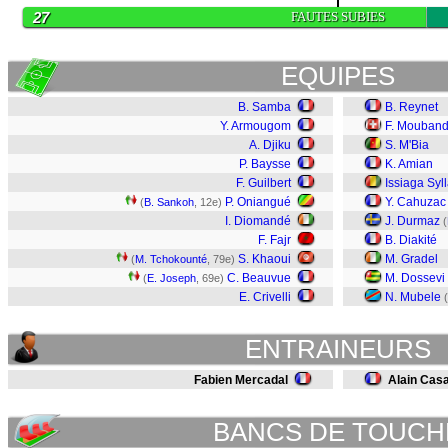
27
FAUTES SUBIES
EQUIPES
B. Samba
B. Reynet
Y. Armougom
F. Mouband
A. Djiku
S. M'Bia
P. Baysse
K. Amian
F. Guilbert
Issiaga Syl
P. Oniangué
Y. Cahuzac
(
B. Sankoh
, 12e)
I. Diomandé
J. Durmaz
(
F. Fajr
B. Diakité
S. Khaoui
M. Gradel
(
M. Tchokounté
, 79e)
C. Beauvue
M. Dossevi
(
E. Joseph
, 69e)
E. Crivelli
N. Mubele
(
ENTRAINEURS
Fabien Mercadal
Alain Cas
BANCS DE TOUCH