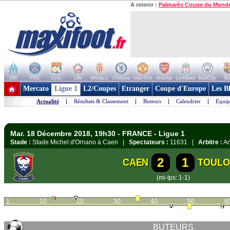
A retenir :
Palmarès Coupe du Mond
OM
PSG
Lyon
Lille
Monaco
Chelsea
Man Utd
Arsenal
Liverpool
ManCity
Ba
+ de clubs
Mercato
Ligue 1
L2/Coupes
Etranger
Coupe d'Europe
Les B
Actualité
|
Résultats & Classement
|
Buteurs
|
Calendrier
|
Equip
Mar. 18 Décembre 2018, 19h30 - FRANCE - Ligue 1
Stade :
Stade Michel d'Ornano à Caen |
Spectateurs :
11631 |
Arbitre :
An
2
1
CAEN
TOULO
(mi-tps: 1-1)
1
10
20
30
40
50
6
BUTEURS