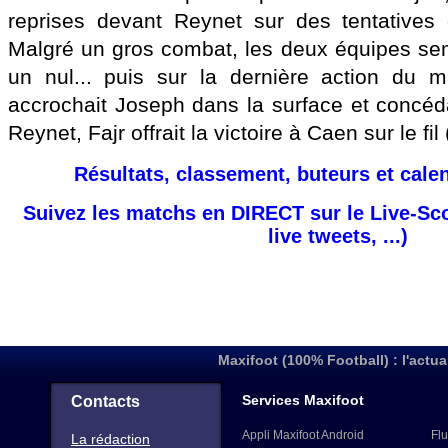
reprises devant Reynet sur des tentatives
Malgré un gros combat, les deux équipes semb
un nul... puis sur la dernière action du m
accrochait Joseph dans la surface et concéda
Reynet, Fajr offrait la victoire à Caen sur le fil
Résultats, classement, buteurs et cale
Suivez les matchs en DIRECT sur le Live-Sc
live tweets, ...)
Maxifoot (100% Football) : l'actua
Services Maxifoot
Contacts
Appli Maxifoot Android
Flu
La rédaction