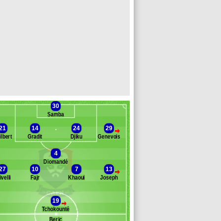
30
Samba
21
14
24
29
>
ilbert
Gradit
Djiku
Genevois
4
Diomandé
Banc des remplaçants
Caen
27
10
7
13
>
ivelli
Fajr
Khaoui
Joseph
eauvue
eminguet
morou
19
>
niangué
Tchokounté
epas
Beric