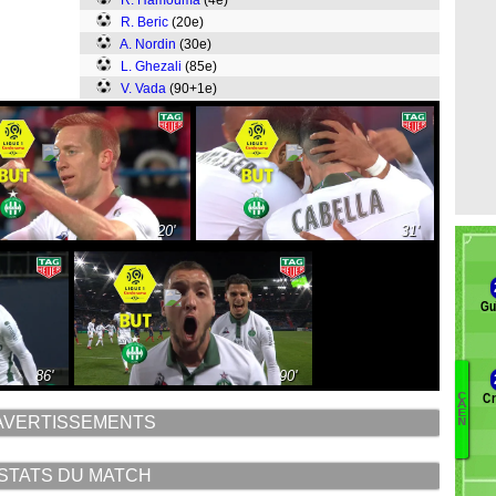
R. Hamouma
(4e)
R. Beric
(20e)
A. Nordin
(30e)
L. Ghezali
(85e)
V. Vada
(90+1e)
20'
31'
Gu
86'
90'
Cr
C
B
A
E
AVERTISSEMENTS
N
D
I
O
STATS DU MATCH
R