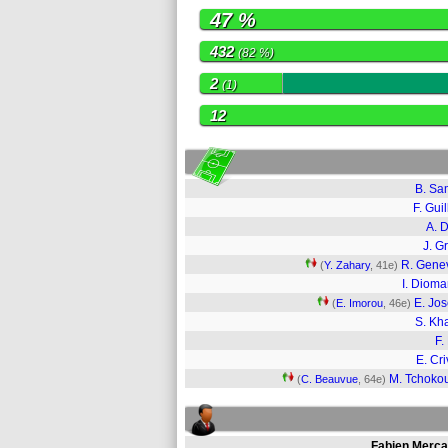
47 %
432
(82 %)
2
(1)
12
B. S
F. Guil
A. D
J. Gr
R. Gene
(
Y. Zahary
, 41e)
I. Diom
E. Jo
(
E. Imorou
, 46e)
S. Kh
F.
E. Cri
M. Tchoko
(
C. Beauvue
, 64e)
Fabien Merca