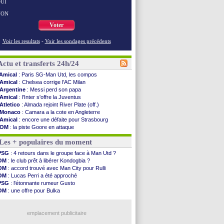
UI
NON
Voter
Voir les resultats
-
Voir les sondages précédents
Actu et transferts 24h/24
Amical
: Paris SG-Man Utd, les compos
Amical
: Chelsea corrige l'AC Milan
Argentine
: Messi perd son papa
Amical
: l'Inter s'offre la Juventus
Atletico
: Almada rejoint River Plate (off.)
Monaco
: Camara a la cote en Angleterre
Amical
: encore une défaite pour Strasbourg
OM
: la piste Goore en attaque
PSG
: ça négocie avec le Barça pour Torres
Les + populaires du moment
Amical
: Rennes s'incline contre Brentford
Arsenal
: c'est signé pour Guimaraes (officiel)
PSG
: 4 retours dans le groupe face à Man Utd ?
Amical
: Le Mans concède un nul
OM
: le club prêt à libérer Kondogbia ?
Real
: Mourinho durcit les règles
OM
: accord trouvé avec Man City pour Rulli
Amical
: Toulouse s'incline lourdement
OM
: Lucas Perri a été approché
OM
: Benatia et la "médiocrité" dans le club
PSG
: l'étonnante rumeur Gusto
Newcastle
: Guimarães, le club se défend
OM
: une offre pour Bulka
L2
: la 1ère journée à suivre en DIRECT !
Ouganda
: Owori battu à mort à Kampala
PSG
: une deuxième offre pour Suzuki
OM
: une offre refusée pour Aguerd
PSG
: le groupe pour le match face à Man Utd
emplacement publicitaire
OM
: le jour où tout a basculé pour Benatia