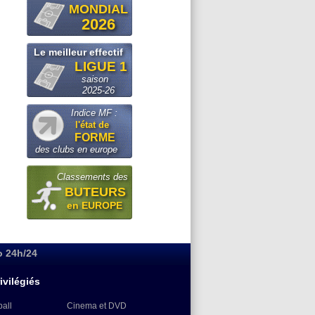
MONDIAL
2026
Le meilleur effectif
LIGUE 1
saison
2025-26
Indice MF :
l'état de
FORME
des clubs en europe
Classements des
BUTEURS
en EUROPE
o 24h/24
ivilégiés
ball
Cinema et DVD