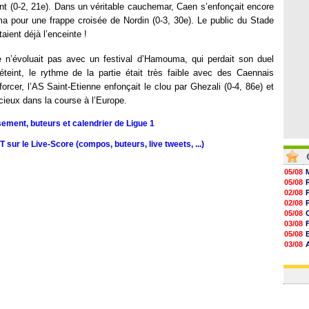
10h10
ant (0-2, 21e). Dans un véritable cauchemar, Caen s’enfonçait encore
09h49
 pour une frappe croisée de Nordin (0-3, 30e). Le public du Stade
09h35
09h08
aient déjà l’enceinte !
e n’évoluait pas avec un festival d’Hamouma, qui perdait son duel
eint, le rythme de la partie était très faible avec des Caennais
rcer, l’AS Saint-Etienne enfonçait le clou par Ghezali (0-4, 86e) et
cieux dans la course à l’Europe.
sement, buteurs et calendrier de Ligue 1
sur le Live-Score (compos, buteurs, live tweets, ...)
05/08
05/08
02/08
02/08
05/08
03/08
05/08
03/08
03/08
03/08