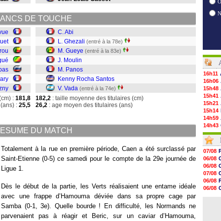
O
ANCS DE TOUCHE
vue
C. Abi
uet
L. Ghezali
(entré à la 78e)
rou
M. Gueye
(entré à la 83e)
gué
J. Moulin
pas
M. Panos
16h11
hary
Kenny Rocha Santos
16h06
zny
V. Vada
(entré à la 74e)
15h48
15h41
(cm) :
181,8
182,2
: taille moyenne des titulaires (cm)
15h21
(ans) :
25,5
26,2
: age moyen des titulaires (ans)
15h14
14h59
14h43
ESUME DU MATCH
14h14
13h59
13h55
Totalement à la rue en première période, Caen a été surclassé par
07/08
13h48
Saint-Etienne (0-5) ce samedi pour le compte de la 29e journée de
06/08
13h30
06/08
Ligue 1.
12h49
07/08
12h22
06/08
12h00
Dès le début de la partie, les Verts réalisaient une entame idéale
06/08
11h46
avec une frappe d’Hamouma déviée dans sa propre cage par
06/08
11h20
06/08
Samba (0-1, 3e). Quelle bourde ! En difficulté, les Normands ne
10h49
10h32
parvenaient pas à réagir et Beric, sur un caviar d’Hamouma,