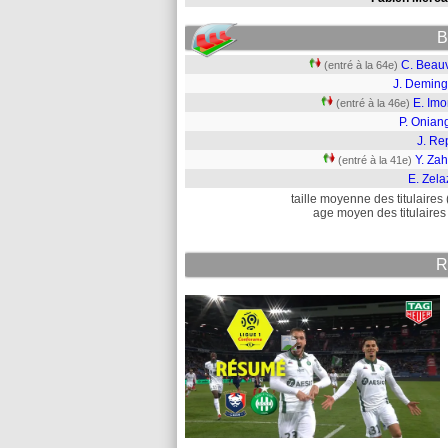
B
C. Beau
(entré à la 64e)
J. Deming
E. Imo
(entré à la 46e)
P. Onian
J. Re
Y. Za
(entré à la 41e)
E. Zela
taille moyenne des titulaires 
age moyen des titulaires 
R