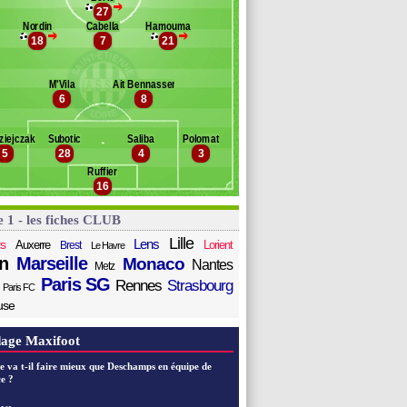
>
ahary
27
Banc des remplaçants
St Etienne
elazny
Nordin
Cabella
Hamouma
>
>
18
7
21
i
ezali
ueye
M'Vila
Ait Bennasser
oulin
6
8
anos
ocha Santos
ziejczak
Subotic
Saliba
Polomat
da
5
28
4
3
Ruffier
16
e 1 - les fiches CLUB
Lille
Lens
s
Auxerre
Lorient
Brest
Le Havre
n
Marseille
Monaco
Nantes
Metz
Paris SG
Rennes
Strasbourg
Paris FC
use
age Maxifoot
e va t-il faire mieux que Deschamps en équipe de
e ?