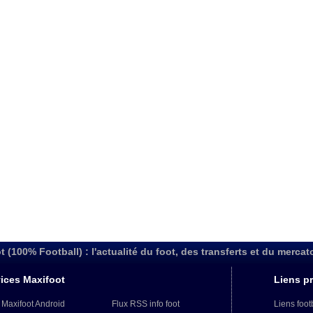
t (100% Football) : l'actualité du foot, des transferts et du mercat
ices Maxifoot
Liens pr
 Maxifoot Android
Flux RSS info foot
Liens foot