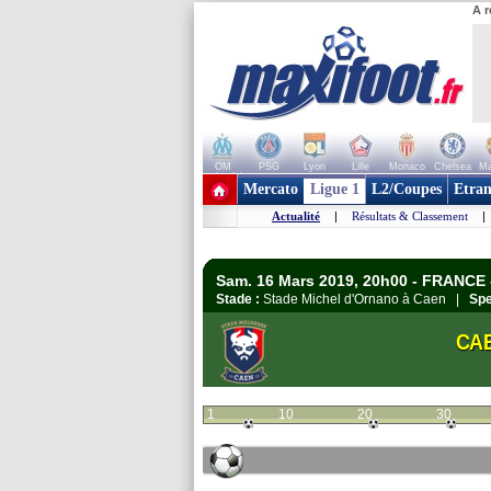
A r
OM
PSG
Lyon
Lille
Monaco
Chelsea
Ma
+ de clubs
Mercato
Ligue 1
L2/Coupes
Etran
Actualité
|
Résultats & Classement
|
Sam. 16 Mars 2019, 20h00 - FRANCE 
Stade :
Stade Michel d'Ornano à Caen |
Spe
CA
1
10
20
30