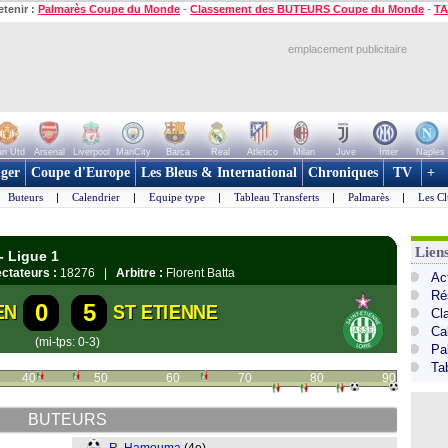
etenir :
Palmarès Coupe du Monde
-
Classement des BUTEURS Coupe du Monde
-
TA
emplacement publicitaire
n Utd
Arsenal
Liverpool
ManCity
Barca
Real
Atletico
Milan
Juve
Inter
Naples
ger
Coupe d'Europe
Les Bleus & International
Chroniques
TV
+
Buteurs
|
Calendrier
|
Equipe type
|
Tableau Transferts
|
Palmarès
|
Les Cl
Lien
- Ligue 1
ctateurs :
18276 |
Arbitre :
Florent Batta
Act
Ré
0
5
EN
ST ETIENNE
Cl
Ca
(mi-tps: 0-3)
Pa
Ta
40
50
60
70
80
90
BUTEURS