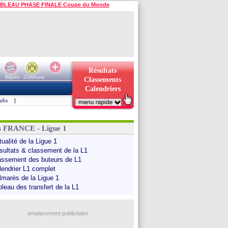
BLEAU PHASE FINALE Coupe du Monde
Résultats
Bayern
Dortmund
Classements
Calendriers
ubs
|
s FRANCE - Ligue 1
ualité de la Ligue 1
sultats & classement de la L1
assement des buteurs de L1
lendrier L1 complet
lmarès de la Ligue 1
bleau des transfert de la L1
emplacement publicitaire