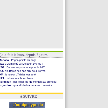
Heracles
: Reine-Adélaïde, le sort s'acharne...
Monaco
: Mawissa a gravement blessé Uche
OM
: accord avec la Real Sociedad pour Aguerd
Barça
: Araujo va partir en prêt à Liverpool
Voir les brèves précédentes
Ça a fait le buzz depuis 7 jours
Monaco
: Pogba pointé du doigt
Real
: Diomandé arrive pour 140 M€ !
PSG
: Dupraz se prononce pour la LdC
PSG
: le Barça fixe son prix pour Torres
OM
: le retour d'Adidas est acté
FIFA
: Infantino sollicite Trump
Bordeaux
: des clubs de N1 montent au créneau
Argentine
: quand Medina recadre... sa mère
Real
: le démenti de Leipzig pour Diomandé
OM
: Paixão attire un 2e club anglais
A SUIVRE
L'equipe type de