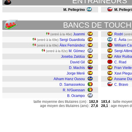
ENTRAINEURS
M. Pellegrino
M. Pellegri
BANCS DE TOUCH
Juanmi
Rodri
(entré à la 46e)
(entr
Sergi Guardiola
E. Ávila
(entré à la 69e)
(en
Álex Fernández
William Ca
(entré à la 69e)
M. Gómez
Sergi Altim
(entré à la 82e)
Joseba Zaldúa
Aitor Ruiba
David Gil
C. Riad
D. Machís
Fran Vieite
Jorge Meré
Xavi Plegu
Aiham Hanz Ousou
Assane Di
D. Samassekou
C. Bravo
R. N'Guessan
B. Ocampo
taille moyenne des titulaires (cm) :
182,9
183,4
: taille moye
age moyen des titulaires (ans) :
27,6
28,1
: age moyen de