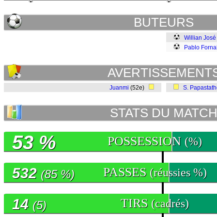
BUTEURS
Willian José
Pablo Forna
AVERTISSEMENT
Juanmi
(52e)
S. Papastat
STATS DU MATC
53 %
POSSESSION
(%)
532
PASSES
(réussies %)
(85 %)
14
TIRS
(cadrés)
(5)