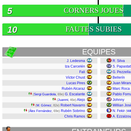
5
CORNERS JOUES
10
FAUTES SUBIES
EQUIPES
J. Ledesma
R. Silva
Iza Carcelén
S. Papasta
Fali
G. Pezzella
Víctor Chust
Bellerín
Lucas Pires
Juan Miran
Rubén Alcaraz
Marc Roca
G. Escalante
Pablo Forn
(
Sergi Guardiola
, 69e)
Alejo
Johnny
(
Juanmi
, 46e)
Robert Navarro
Willian Jos
(
M. Gómez
, 82e)
Rubén Sobrino
N. Fekir
(
Álex Fernández
, 69e)
(
Wi
Chris Ramos
A. Ezzalzou