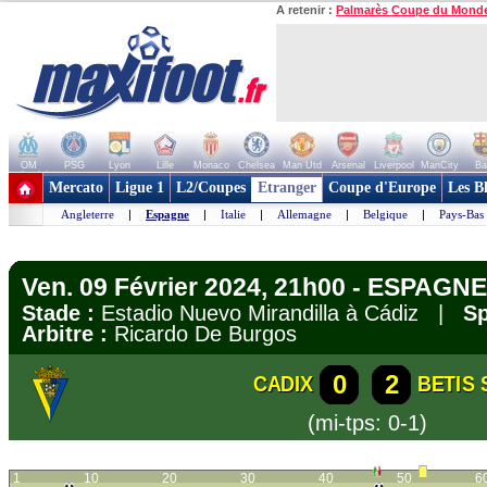
A retenir :
Palmarès Coupe du Mond
OM
PSG
Lyon
Lille
Monaco
Chelsea
Man Utd
Arsenal
Liverpool
ManCity
Ba
+ de clubs
Mercato
Ligue 1
L2/Coupes
Etranger
Coupe d'Europe
Les B
Angleterre
|
Espagne
|
Italie
|
Allemagne
|
Belgique
|
Pays-Bas
Ven. 09 Février 2024, 21h00 - ESPAGNE 
Stade :
Estadio Nuevo Mirandilla à Cádiz |
Sp
Arbitre :
Ricardo De Burgos
0
2
CADIX
BETIS 
(mi-tps: 0-1)
1
10
20
30
40
50
6