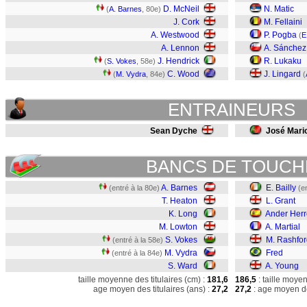
D. McNeil
N. Matic
(
A. Barnes
, 80e)
J. Cork
M. Fellaini
A. Westwood
P. Pogba
(
E
A. Lennon
A. Sánchez
J. Hendrick
R. Lukaku
(
S. Vokes
, 58e)
C. Wood
J. Lingard
(
M. Vydra
, 84e)
(
ENTRAINEURS
Sean Dyche
José Mario
BANCS DE TOUCH
A. Barnes
E. Bailly
(entré à la 80e)
(e
T. Heaton
L. Grant
K. Long
Ander Herr
M. Lowton
A. Martial
S. Vokes
M. Rashfor
(entré à la 58e)
M. Vydra
Fred
(entré à la 84e)
S. Ward
A. Young
taille moyenne des titulaires (cm) :
181,6
186,5
: taille moye
age moyen des titulaires (ans) :
27,2
27,2
: age moyen de