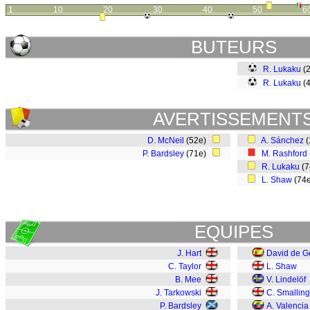
1
10
20
30
40
50
6
BUTEURS
R. Lukaku
(
R. Lukaku
(
AVERTISSEMENT
D. McNeil
(52e)
A. Sánchez
(
P. Bardsley
(71e)
M. Rashford
R. Lukaku
(
L. Shaw
(74
EQUIPES
J. Hart
David de G
C. Taylor
L. Shaw
B. Mee
V. Lindelöf
J. Tarkowski
C. Smalling
P. Bardsley
A. Valencia