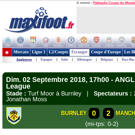
A retenir :
Palmarès Coupe du Mond
OM
PSG
Lyon
Lille
Monaco
Chelsea
Man Utd
Arsenal
Liverpool
ManCity
Ba
+ de clubs
Mercato
Ligue 1
L2/Coupes
Etranger
Coupe d'Europe
Les B
Angleterre
|
Espagne
|
Italie
|
Allemagne
|
Belgique
|
Pays-Bas
Dim. 02 Septembre 2018, 17h00 - ANG
League
Stade :
Turf Moor à Burnley |
Spectateurs :
Jonathan Moss
0
2
BURNLEY
MANCH
(mi-tps: 0-2)