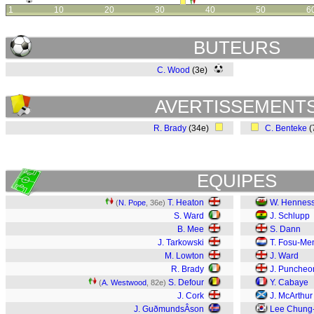
1
10
20
30
40
50
6
BUTEURS
C. Wood
(3e)
AVERTISSEMENT
R. Brady
(34e)
C. Benteke
(
EQUIPES
T. Heaton
W. Hennes
(
N. Pope
, 36e)
S. Ward
J. Schlupp
B. Mee
S. Dann
J. Tarkowski
T. Fosu-Me
M. Lowton
J. Ward
R. Brady
J. Puncheo
S. Defour
Y. Cabaye
(
A. Westwood
, 82e)
J. Cork
J. McArthur
J. GuðmundsÂ­son
Lee Chung