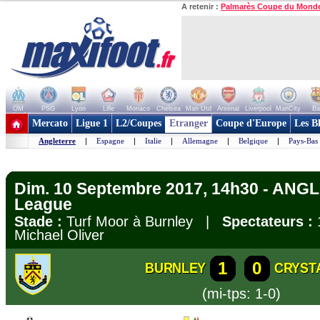
A retenir :
Palmarès Coupe du Mond
OM
PSG
Lyon
Lille
Monaco
Chelsea
Man Utd
Arsenal
Liverpool
ManCity
Ba
+ de clubs
Mercato
Ligue 1
L2/Coupes
Etranger
Coupe d'Europe
Les B
Angleterre
|
Espagne
|
Italie
|
Allemagne
|
Belgique
|
Pays-Bas
Dim. 10 Septembre 2017, 14h30 - ANG
League
Stade :
Turf Moor à Burnley |
Spectateurs :
Michael Oliver
1
0
BURNLEY
CRYST
(mi-tps: 1-0)