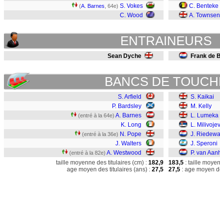
S. Vokes
C. Benteke
(
A. Barnes
, 64e)
C. Wood
A. Townse
ENTRAINEURS
Sean Dyche
Frank de 
BANCS DE TOUCH
S. Arfield
S. Kaikai
P. Bardsley
M. Kelly
A. Barnes
L. Lumeka
(entré à la 64e)
K. Long
L. Milivojev
N. Pope
J. Riedewa
(entré à la 36e)
J. Walters
J. Speroni
A. Westwood
P. van Aanh
(entré à la 82e)
taille moyenne des titulaires (cm) :
182,9
183,5
: taille moye
age moyen des titulaires (ans) :
27,5
27,5
: age moyen de