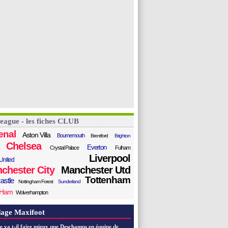
League - les fiches CLUB
enal
Aston Villa
Bournemouth
Brentford
Brighton
Chelsea
Everton
Crystal Palace
Fulham
Liverpool
United
chester City
Manchester Utd
Tottenham
astle
Nottingham Forest
Sunderland
 Ham
Wolverhampton
age Maxifoot
e va t-il faire mieux que Deschamps en équipe de