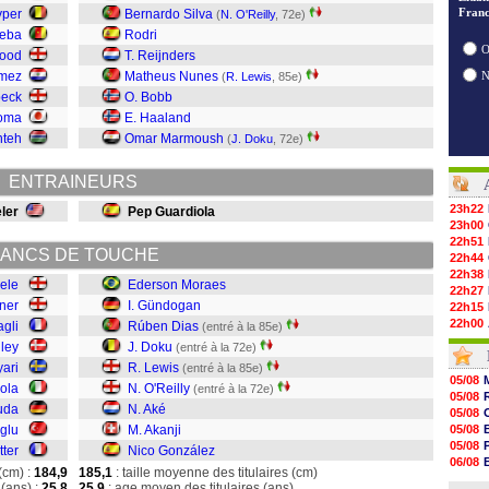
Franc
yper
Bernardo Silva
(
N. O'Reilly
, 72e)
leba
Rodri
O
wood
T. Reijnders
mez
Matheus Nunes
(
R. Lewis
, 85e)
beck
O. Bobb
toma
E. Haaland
nteh
Omar Marmoush
(
J. Doku
, 72e)
ENTRAINEURS
23h22
ler
Pep Guardiola
23h00
22h51
ANCS DE TOUCHE
22h44
22h38
eele
Ederson Moraes
22h27
lner
I. Gündogan
22h15
22h00
agli
Rúben Dias
(entré à la 85e)
21h48
iley
J. Doku
(entré à la 72e)
21h39
yari
R. Lewis
(entré à la 85e)
21h26
05/08
ola
N. O'Reilly
(entré à la 72e)
21h05
05/08
20h47
uda
N. Aké
05/08
20h30
oglu
M. Akanji
05/08
20h18
05/08
tter
Nico González
20h04
06/08
19h47
(cm) :
184,9
185,1
: taille moyenne des titulaires (cm)
06/08
(ans) :
25,8
25,9
: age moyen des titulaires (ans)
19h34