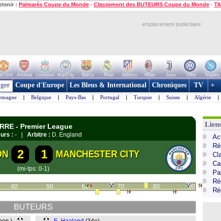
etenir :
Palmarès Coupe du Monde
-
Classement des BUTEURS Coupe du Monde
-
TA
emplacement publicitaire
n Utd
Arsenal
Liverpool
ManCity
Barca
Real
Atletico
Milan
Juve
Inter
Naples
ger
Coupe d'Europe
Les Bleus & International
Chroniques
TV
+
lemagne
|
Belgique
|
Pays-Bas
|
Portugal
|
Turquie
|
Suisse
|
Algérie
|
Lien
RRE - Premier League
urs :
- |
Arbitre :
D. England
Ac
Ré
2
1
ON
MANCHESTER CITY
Cl
Ca
(mi-tps: 0-1)
Pa
Ré
40
50
60
70
80
90
Ré
BUTEURS