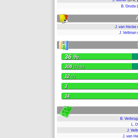
J. Milner
(67e,
B. Gruda
J. van Hecke
J. Veltman
36 %
308
(75 %)
12
(7)
3
14
B. Verbru
L. 
J. Vel
J. van H