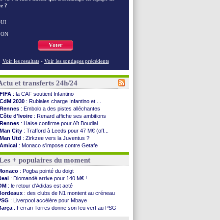
e ?
UI
NON
Voter
Voir les resultats
-
Voir les sondages précédents
Actu et transferts 24h/24
FIFA
: la CAF soutient Infantino
CdM 2030
: Rubiales charge Infantino et ...
Rennes
: Embolo a des pistes alléchantes
Côte d'Ivoire
: Renard affiche ses ambitions
Rennes
: Haise confirme pour Aït Boudlal
Man City
: Trafford à Leeds pour 47 M€ (off...
Man Utd
: Zirkzee vers la Juventus ?
Amical
: Monaco s'impose contre Getafe
Nantes
: Der Zakarian et sa relation avec Kita
Les + populaires du moment
OM
: le club prêt à libérer Kondogbia ?
Monaco
: le message touchant d'Akliouche
Monaco
: Pogba pointé du doigt
FIFA
: Tebas en remet une couche
Real
: Diomandé arrive pour 140 M€ !
FIFA
: l'UEFA maintient la pression
OM
: le retour d'Adidas est acté
PSG
: Tebas encense Luis Enrique
Bordeaux
: des clubs de N1 montent au créneau
Real
: Vinicius jusqu'en 2032 (officiel)
PSG
: Liverpool accélère pour Mbaye
Lyon
: Mangala va rejoindre Getafe
Barça
: Ferran Torres donne son feu vert au PSG
OM
: une offre refusée pour Aguerd
PSG
: Luis Enrique satisfait malgré tout
Real
: c'est confirmé pour Vinicius