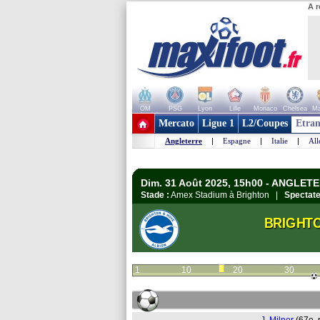
A r
OM
PSG
Lyon
Lille
Monaco
Chelsea
Ma
+ de clubs
Mercato
Ligue 1
L2/Coupes
Etran
Angleterre
|
Espagne
|
Italie
|
Al
Dim. 31 Août 2025, 15h00 - ANGLETE
Stade :
Amex Stadium à Brighton |
Spectate
BRIGHT
1
10
20
30