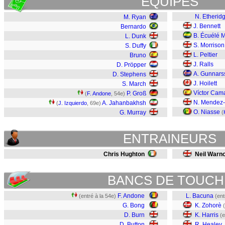
EQUIPES
N. Etherid
M. Ryan
J. Bennett
Bernardo
B. Écuélé 
L. Dunk
S. Morrison
S. Duffy
L. Peltier
Bruno
J. Ralls
D. Pröpper
A. Gunnars
D. Stephens
J. Hoilett
S. March
Víctor Cam
P. Groß
(
F. Andone
, 54e)
N. Mendez-
A. Jahanbakhsh
(
J. Izquierdo
, 69e)
O. Niasse
G. Murray
(
ENTRAINEURS
Chris Hughton
Neil Warn
BANCS DE TOUCH
F. Andone
L. Bacuna
(entré à la 54e)
(ent
G. Bong
K. Zohorè
D. Burn
K. Harris
(e
D. Button
R. Healey