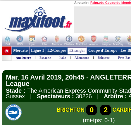
A retenir :
Palmarès Coupe du Mond
OM
PSG
Lyon
Lille
Monaco
Chelsea
Man Utd
Arsenal
Liverpool
ManCity
Ba
+ de clubs
Mercato
Ligue 1
L2/Coupes
Etranger
Coupe d'Europe
Les B
Angleterre
|
Espagne
|
Italie
|
Allemagne
|
Belgique
|
Pays-Bas
Mar. 16 Avril 2019, 20h45 - ANGLETERR
League
Stade :
The American Express Community Stadi
Sussex |
Spectateurs :
30226 |
Arbitre :
A
0
2
BRIGHTON
CARDIF
(mi-tps: 0-1)