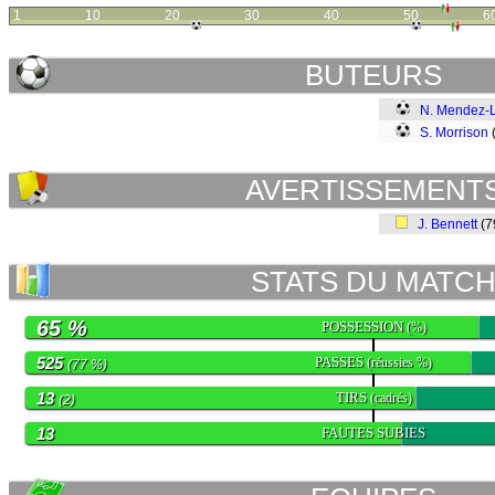
1
10
20
30
40
50
6
BUTEURS
N. Mendez-
S. Morrison
AVERTISSEMENT
J. Bennett
(7
STATS DU MATC
65 %
POSSESSION
(%)
525
PASSES
(réussies %)
(77 %)
13
TIRS
(cadrés)
(2)
13
FAUTES SUBIES