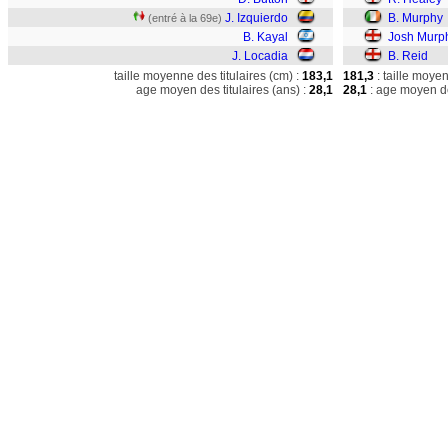
J. Izquierdo
B. Murphy
(entré à la 69e)
B. Kayal
Josh Murp
J. Locadia
B. Reid
taille moyenne des titulaires (cm) :
183,1
181,3
: taille moye
age moyen des titulaires (ans) :
28,1
28,1
: age moyen de