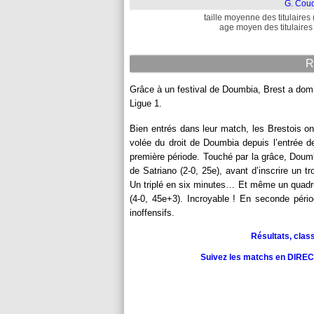
G. Coud
taille moyenne des titulaires 
age moyen des titulaires 
R
Grâce à un festival de Doumbia, Brest a domin
Ligue 1.
Bien entrés dans leur match, les Brestois o
volée du droit de Doumbia depuis l’entrée d
première période. Touché par la grâce, Doumbi
de Satriano (2-0, 25e), avant d’inscrire un t
Un triplé en six minutes… Et même un quadru
(4-0, 45e+3). Incroyable ! En seconde péri
inoffensifs.
Résultats, clas
Suivez les matchs en DIRECT 