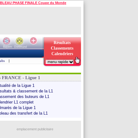
BLEAU PHASE FINALE Coupe du Monde
Résultats
Bayern
Dortmund
Classements
Calendriers
ubs
|
s FRANCE - Ligue 1
ualité de la Ligue 1
sultats & classement de la L1
assement des buteurs de L1
lendrier L1 complet
lmarès de la Ligue 1
bleau des transfert de la L1
emplacement publicitaire