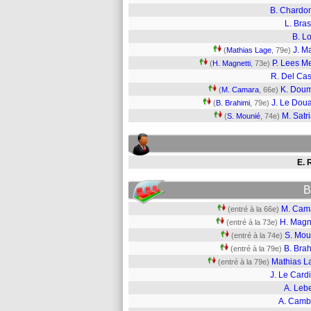
B. Chardo
L. Bras
B. L
J. Ma
(
Mathias Lage
, 79e)
P. Lees M
(
H. Magnetti
, 73e)
R. Del Cast
K. Dou
(
M. Camara
, 66e)
J. Le Dou
(
B. Brahimi
, 79e)
M. Satr
(
S. Mounié
, 74e)
E. 
B
M. Cam
(entré à la 66e)
H. Magn
(entré à la 73e)
S. Mou
(entré à la 74e)
B. Bra
(entré à la 79e)
Mathias L
(entré à la 79e)
J. Le Card
A. Leb
A. Camb