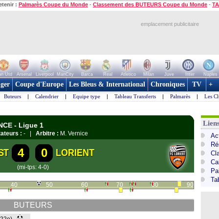
etenir :
Palmarès Coupe du Monde
-
Classement des BUTEURS Coupe du Monde
-
TA
emplacement publicitaire
n Utd
Arsenal
Liverpool
ManCity
Barca
Real
Atletico
Milan
Juve
Inter
Naples
ger
Coupe d'Europe
Les Bleus & International
Chroniques
TV
+
Buteurs
|
Calendrier
|
Equipe type
|
Tableau Transferts
|
Palmarès
|
Les Cl
Lien
NCE - Ligue 1
ateurs :
- |
Arbitre :
M. Vernice
Act
Ré
4
0
ST
LORIENT
Cl
Ca
(mi-tps: 4-0)
Pa
Ta
40
50
60
70
80
90
BUTEURS