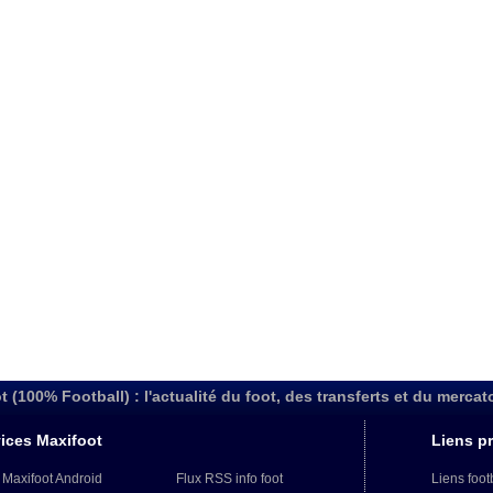
t (100% Football) : l'actualité du foot, des transferts et du mercat
ices Maxifoot
Liens pr
 Maxifoot Android
Flux RSS info foot
Liens foot