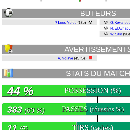
BUTEURS
P. Lees Melou
(13e)
G. Koyalipo
N. El Aynaou
W. Saïd
(90
AVERTISSEMENT
A. Ndiaye
(45+5e)
STATS DU MATC
44 %
POSSESSION
(%)
383
PASSES
(réussies %)
(83 %)
11
TIRS
(cadrés)
(5)