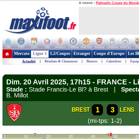
A retenir :
Palmarès Coupe du Mond
OM
PSG
Lyon
Lille
Monaco
Chelsea
Man Utd
Arsenal
Liverpool
ManCity
Ba
+ de clubs
Mercato
Ligue 1
L2/Coupes
Etranger
Coupe d'Europe
Les B
Actualité
|
Résultats & Classement
|
Buteurs
|
Calendrier
|
Equip
Dim. 20 Avril 2025, 17h15 - FRANCE - L
Stade :
Stade Francis-Le Bl? à Brest |
Spect
B. Millot
1
3
BREST
LENS
(mi-tps: 1-2)
1
10
20
30
40
50
6