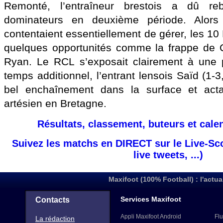
Remonté, l’entraîneur brestois a dû r
dominateurs en deuxième période. Alors
contentaient essentiellement de gérer, les 10 
quelques opportunités comme la frappe de C
Ryan. Le RCL s’exposait clairement à une p
temps additionnel, l’entrant lensois Saïd (1-3
bel enchaînement dans la surface et actai
artésien en Bretagne.
Résultats, classement, buteurs et cale
Suivez les matchs en DIRECT sur le Live-Sc
live tweets, ...)
Maxifoot (100% Football) : l'actua
Services Maxifoot
Contacts
Appli Maxifoot Android
Flu
La rédaction