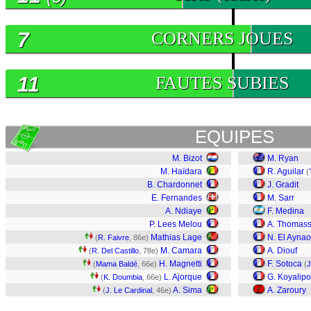
7
CORNERS JOUES
11
FAUTES SUBIES
EQUIPES
M. Bizot
M. Ryan
M. Haïdara
R. Aguilar
(
B. Chardonnet
J. Gradit
E. Fernandes
M. Sarr
A. Ndiaye
F. Medina
P. Lees Melou
A. Thomas
Mathias Lage
N. El Aynao
(
R. Faivre
, 86e)
M. Camara
A. Diouf
(
R. Del Castillo
, 78e)
H. Magnetti
F. Sotoca
(
Mama Baldé
, 66e)
(
J
L. Ajorque
G. Koyalip
(
K. Doumbia
, 66e)
A. Sima
A. Zaroury
(
J. Le Cardinal
, 46e)