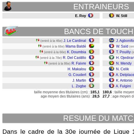
ENTRAINEURS
E. Roy
W. Still
BANCS DE TOUCH
J. Le Cardinal
J. Agbonifo
(entré à la 46e)
Mama Baldé
W. Saïd
(entré à la 66e)
(en
K. Doumbia
T. Pouilly
(entré à la 66e)
(
R. Del Castillo
H. Ojedira
(entré à la 78e)
R. Faivre
N. Mendy
(entré à la 86e)
H. Makalou
N. Celik
G. Coudert
A. Delplac
J. Martin
K. Antonio
L. Zogbe
A. Fulgini
taille moyenne des titulaires (cm) :
185,1
180,6
: taille moye
age moyen des titulaires (ans) :
28,5
27,7
: age moyen de
RESUME DU MAT
Dans le cadre de la 30e journée de Ligue 1,