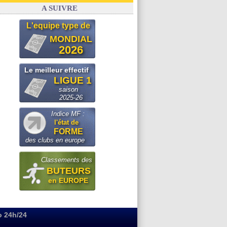
FIFA
: le conseiller d'Infantino démissionne !
A SUIVRE
L'equipe type de
MONDIAL
2026
Le meilleur effectif
LIGUE 1
saison
2025-26
Indice MF :
l'état de
FORME
des clubs en europe
Classements des
BUTEURS
en EUROPE
o 24h/24