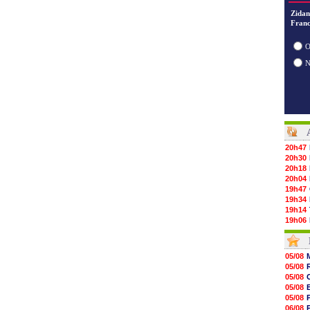
Zidan
Franc
O
20h47
20h30
20h18
20h04
19h47
19h34
19h14
19h06
18h50
18h30
18h20
05/08
17h58
05/08
17h47
05/08
17h34
05/08
17h22
05/08
17h10
06/08