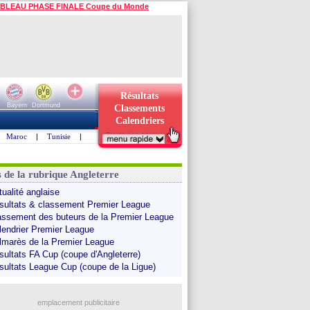
BLEAU PHASE FINALE Coupe du Monde
Résultats
Bayern
Dortmund
Classements
Calendriers
Maroc
|
Tunisie
|
s de la rubrique Angleterre
tualité anglaise
sultats & classement Premier League
assement des buteurs de la Premier League
lendrier Premier League
lmarès de la Premier League
sultats FA Cup (coupe d'Angleterre)
sultats League Cup (coupe de la Ligue)
emplacement publicitaire