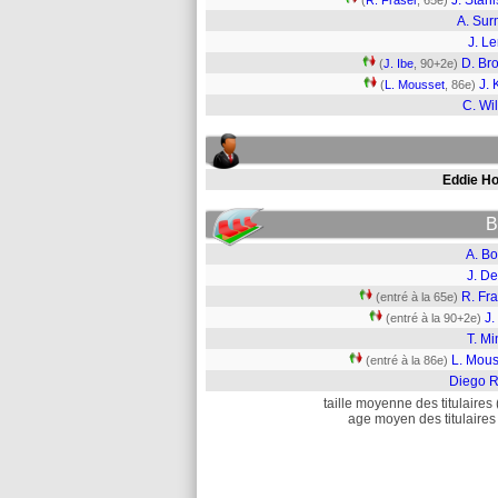
J. Stani
(
R. Fraser
, 65e)
A. Su
J. L
D. Br
(
J. Ibe
, 90+2e)
J. 
(
L. Mousset
, 86e)
C. Wi
Eddie H
B
A. Bo
J. D
R. Fr
(entré à la 65e)
J.
(entré à la 90+2e)
T. M
L. Mous
(entré à la 86e)
Diego R
taille moyenne des titulaires 
age moyen des titulaires 