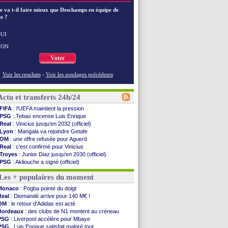
e va t-il faire mieux que Deschamps en équipe de
e ?
UI
NON
Voter
Voir les resultats
-
Voir les sondages précédents
Actu et transferts 24h/24
FIFA
: l'UEFA maintient la pression
PSG
: Tebas encense Luis Enrique
Real
: Vinicius jusqu'en 2032 (officiel)
Lyon
: Mangala va rejoindre Getafe
OM
: une offre refusée pour Aguerd
Real
: c'est confirmé pour Vinicius
Troyes
: Junior Diaz jusqu'en 2030 (officiel)
PSG
: Akliouche a signé (officiel)
OM
: une offre pour Bulka
Les + populaires du moment
PSG
: contrat signé pour Akliouche
Ouganda
: Owori battu à mort à Kampala
Monaco
: Pogba pointé du doigt
Arsenal
: Arteta veut créer une dynastie
Real
: Diomandé arrive pour 140 M€ !
Chelsea
: Palace a fait son offre pour Disasi
OM
: le retour d'Adidas est acté
FIFA
: le gouvernement espagnol s'en mêle
Bordeaux
: des clubs de N1 montent au créneau
PSG
: l'étonnante rumeur Gusto
PSG
: Liverpool accélère pour Mbaye
Bologne
: Dallinga est sur le marché
PSG
: Luis Enrique satisfait malgré tout