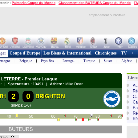
etenir :
Palmarès Coupe du Monde
-
Classement des BUTEURS Coupe du Monde
-
TA
emplacement publicitaire
n Utd
Arsenal
Liverpool
ManCity
Barca
Real
Atletico
Milan
Juve
Inter
Naples
ger
Coupe d'Europe
Les Bleus & International
Chroniques
TV
+
lemagne
|
Belgique
|
Pays-Bas
|
Portugal
|
Turquie
|
Suisse
|
Algérie
|
Lien
GLETERRE - Premier League
set |
Spectateurs :
10491 |
Arbitre :
Mike Dean
Ac
Ré
2
0
TH
BRIGHTON
Cl
Ca
(mi-tps: 1-0)
Pa
Ré
40
50
60
70
80
90
Ré
BUTEURS