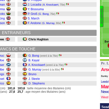
slas
D. Pröpper
M
rman
J. Locadia
(
A. Knockaert
, 70e)
M
erma
Y. Bissouma
D
B
R
ooks
P. Groß
I
(
G. Bong
, 76e)
B
G
H
King
S. March
T
Ki
O
lson
F. Andone
(
G. Murray
, 80e)
N
K
M
ENTRAINEURS
B
St
owe
Chris Hughton
Ber
S
ANCS DE TOUCHE
ruc
G. Bong
(entré à la 76e)
efoe
B. Kayal
Pr. 
aser
A. Knockaert
(entré à la 70e)
Ars
 Ibe
G. Murray
(entré à la 80e)
ings
Bruno
Burnley
set
J. Steele
Leeds 
ico
D. Stephens
Man
(cm) :
181,6
183,6
: taille moyenne des titulaires (cm)
Newc
(ans) :
27,6
25,7
: age moyen des titulaires (ans)
West
Sond