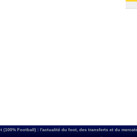
31/07
t (100% Football) : l'actualité du foot, des transferts et du mercat