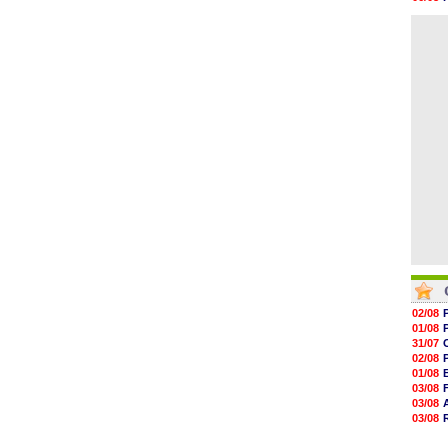
16h59
06/08
16h53
05/08
16h45
16h34
16h21
16h04
15h50
15h40
02/08
01/08
31/07
02/08
01/08
03/08
03/08
03/08
03/08