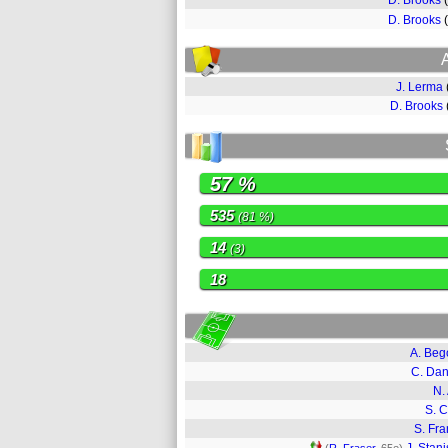
D. Brooks
D. Brooks
J. Lerma
D. Brooks
57 %
535
(81 %)
14
(3)
18
A. Beg
C. Dan
N.
S. 
S. Fra