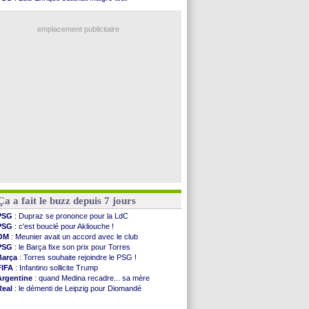
OM
: accord trouvé avec Man City pour Rulli
Barça
: Ferran Torres donne son feu vert au PSG
OM
: Medina vers Leverkusen pour 25 M€
Real
: une nouvelle offre pour Vinicius
Uruguay
: Forlan nommé sélectionneur (officiel)
emplacement publicitaire
Séville
: Juanlu signe à Bournemouth (officiel)
PSG
: Ndjantou heureux d'avoir rejoué
Real
: Diomandé pour 140 M€ ! (officiel)
Man City
: Rodri préfère le Barça au Real !
Rennes
: Aït Boudlal veut rejoindre Fulham
Voir les brèves précédentes
Ça a fait le buzz depuis 7 jours
PSG
: Dupraz se prononce pour la LdC
PSG
: c'est bouclé pour Akliouche !
OM
: Meunier avait un accord avec le club
PSG
: le Barça fixe son prix pour Torres
Barça
: Torres souhaite rejoindre le PSG !
FIFA
: Infantino sollicite Trump
Argentine
: quand Medina recadre... sa mère
Real
: le démenti de Leipzig pour Diomandé
OM
: Paixão attire un 2e club anglais