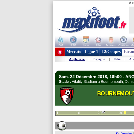
A r
OM
PSG
Lyon
Lille
Monaco
Chelsea
Ma
+ de clubs
Mercato
Ligue 1
L2/Coupes
Etran
Angleterre
|
Espagne
|
Italie
|
Al
Sam. 22 Décembre 2018, 16h00 - AN
Stade :
Vitality Stadium à Bournemouth, Dor
BOURNEMOU
1
10
20
30