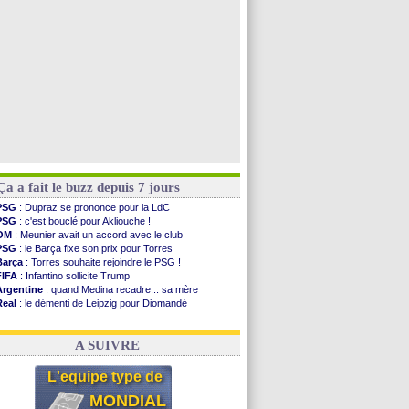
Ouganda
: Owori battu à mort à Kampala
Arsenal
: Arteta veut créer une dynastie
Voir les brèves précédentes
Ça a fait le buzz depuis 7 jours
PSG
: Dupraz se prononce pour la LdC
PSG
: c'est bouclé pour Akliouche !
OM
: Meunier avait un accord avec le club
PSG
: le Barça fixe son prix pour Torres
Barça
: Torres souhaite rejoindre le PSG !
FIFA
: Infantino sollicite Trump
Argentine
: quand Medina recadre... sa mère
Real
: le démenti de Leipzig pour Diomandé
OM
: Paixão attire un 2e club anglais
FIFA
: le conseiller d'Infantino démissionne !
A SUIVRE
L'equipe type de
MONDIAL