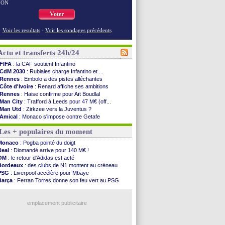
NON
Voter
Voir les resultats
-
Voir les sondages précédents
Actu et transferts 24h/24
FIFA
: la CAF soutient Infantino
CdM 2030
: Rubiales charge Infantino et ...
Rennes
: Embolo a des pistes alléchantes
Côte d'Ivoire
: Renard affiche ses ambitions
Rennes
: Haise confirme pour Aït Boudlal
Man City
: Trafford à Leeds pour 47 M€ (off...
Man Utd
: Zirkzee vers la Juventus ?
Amical
: Monaco s'impose contre Getafe
Nantes
: Der Zakarian et sa relation avec Kita
Les + populaires du moment
OM
: le club prêt à libérer Kondogbia ?
Monaco
: le message touchant d'Akliouche
Monaco
: Pogba pointé du doigt
FIFA
: Tebas en remet une couche
Real
: Diomandé arrive pour 140 M€ !
FIFA
: l'UEFA maintient la pression
OM
: le retour d'Adidas est acté
PSG
: Tebas encense Luis Enrique
Bordeaux
: des clubs de N1 montent au créneau
Real
: Vinicius jusqu'en 2032 (officiel)
PSG
: Liverpool accélère pour Mbaye
Lyon
: Mangala va rejoindre Getafe
Barça
: Ferran Torres donne son feu vert au PSG
OM
: une offre refusée pour Aguerd
PSG
: Luis Enrique satisfait malgré tout
Real
: c'est confirmé pour Vinicius
Man City
: Rodri préfère le Barça au Real !
Troyes
: Junior Diaz jusqu'en 2030 (officiel)
emplacement publicitaire
PSG
: Akliouche a signé (officiel)
OM
: une offre pour Bulka
PSG
: contrat signé pour Akliouche