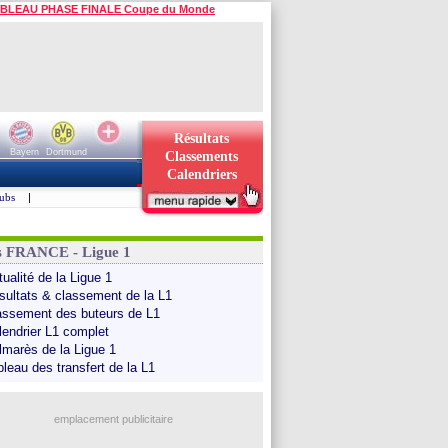
BLEAU PHASE FINALE Coupe du Monde
Résultats
Bayern
Dortmund
Classements
Calendriers
ubs
|
s FRANCE - Ligue 1
ualité de la Ligue 1
sultats & classement de la L1
assement des buteurs de L1
lendrier L1 complet
lmarès de la Ligue 1
bleau des transfert de la L1
emplacement publicitaire