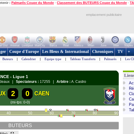
etenir :
Palmarès Coupe du Monde
-
Classement des BUTEURS Coupe du Monde
-
TA
emplacement publicitaire
n Utd
Arsenal
Liverpool
ManCity
Barca
Real
Atletico
Milan
Juve
Inter
Naples
ger
Coupe d'Europe
Les Bleus & International
Chroniques
TV
+
Buteurs
|
Calendrier
|
Equipe type
|
Tableau Transferts
|
Palmarès
|
Les Cl
Lien
NCE - Ligue 1
ordeaux |
Spectateurs :
17255 |
Arbitre :
A. Castro
Act
Ré
2
0
UX
CAEN
Cl
Ca
(mi-tps: 0-0)
Pa
Ta
40
50
60
70
80
90
BUTEURS