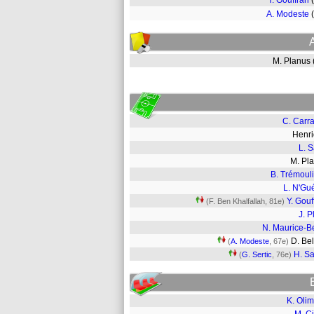
Y. Gouffran
A. Modeste
M. Planus
C. Carr
Henr
L. 
M. Pl
B. Trémoul
L. N'G
Y. Gouf
(F. Ben Khalfallah, 81e)
J. P
N. Maurice-B
D. Be
(
A. Modeste
, 67e)
H. Sa
(
G. Sertic
, 76e)
K. Oli