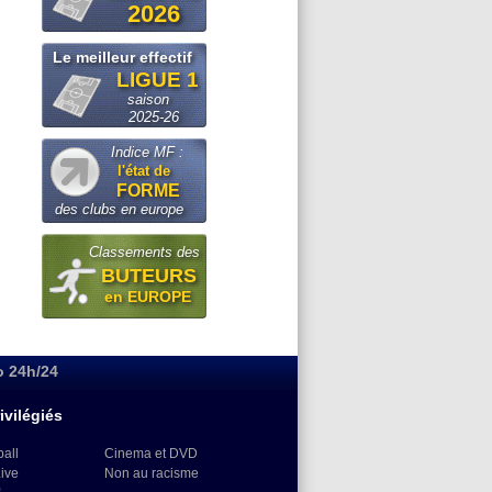
2026
Le meilleur effectif
LIGUE 1
saison
2025-26
Indice MF :
l'état de
FORME
des clubs en europe
Classements des
BUTEURS
en EUROPE
o 24h/24
ivilégiés
ball
Cinema et DVD
Live
Non au racisme
)