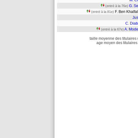
M. C
G. Se
(entré à la 76e)
F. Ben Khalf
(entré à la 81e)
Jus
C. Diab
A. Mode
(entré à la 67e)
taille moyenne des titulaires 
age moyen des titulaires 