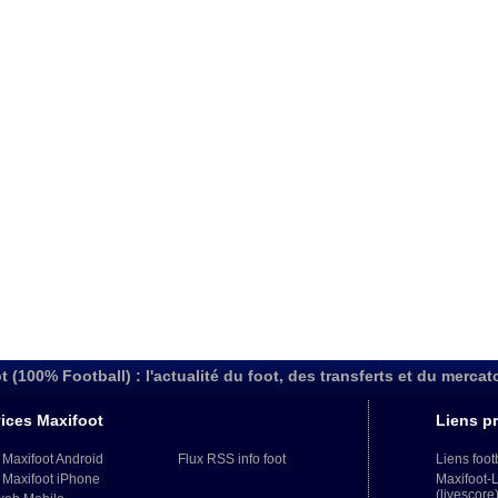
t (100% Football) : l'actualité du foot, des transferts et du mercat
ices Maxifoot
Liens pr
 Maxifoot Android
Flux RSS info foot
Liens foot
 Maxifoot iPhone
Maxifoot-
(livescore