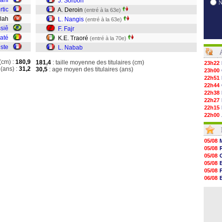
iani
J. Sorbon
rtic
A. Deroin
(entré à la 63e)
allah
L. Nangis
(entré à la 63e)
siê
F. Fajr
até
K.E. Traoré
(entré à la 70e)
ste
L. Nabab
(cm) :
180,9
181,4
: taille moyenne des titulaires (cm)
23h22
(ans) :
31,2
30,5
: age moyen des titulaires (ans)
23h00
22h51
22h44
22h38
22h27
22h15
22h00
21h48
21h39
21h26
05/08
21h05
05/08
20h47
05/08
20h30
05/08
20h18
05/08
20h04
06/08
19h47
06/08
19h34
06/08
19h14
19h06
18h50
18h30