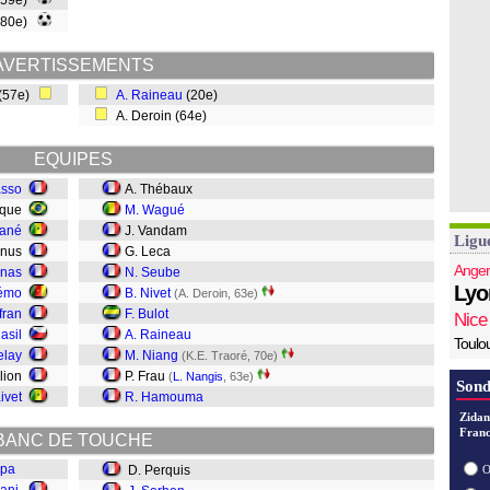
(59e)
(80e)
AVERTISSEMENTS
 (57e)
A. Raineau
(20e)
A. Deroin (64e)
EQUIPES
asso
A. Thébaux
ique
M. Wagué
Sané
J. Vandam
Ligu
anus
G. Leca
Anger
inas
N. Seube
Lyo
uémo
B. Nivet
(A. Deroin, 63e)
fran
F. Bulot
Nice
lasil
A. Raineau
Toulo
elay
M. Niang
(K.E. Traoré, 70e)
llion
P. Frau
(
L. Nangis
, 63e)
Sond
ivet
R. Hamouma
Zidan
Franc
BANC DE TOUCHE
mpa
D. Perquis
O