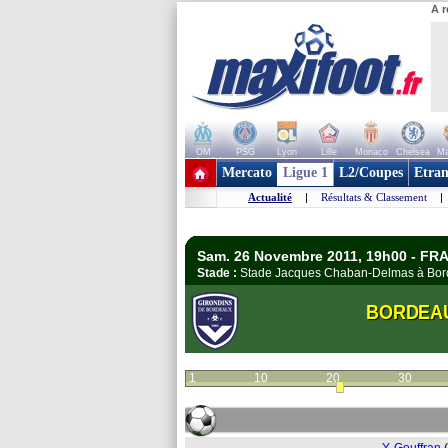
A r
OM
PSG
Lyon
Lille
Monaco
Chelsea
Ma
+ de clubs
Mercato
Ligue 1
L2/Coupes
Etran
Actualité
|
Résultats & Classement
|
Sam. 26 Novembre 2011, 19h00 - FRA
Stade :
Stade Jacques Chaban-Delmas à B
BORDEA
1
10
20
30