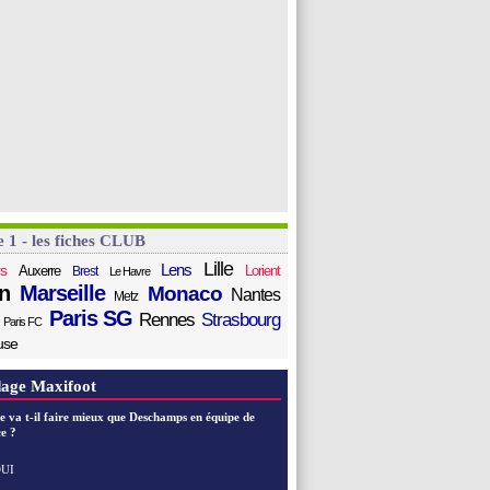
e 1 - les fiches CLUB
Lille
Lens
s
Auxerre
Lorient
Brest
Le Havre
n
Marseille
Monaco
Nantes
Metz
Paris SG
Rennes
Strasbourg
Paris FC
use
age Maxifoot
e va t-il faire mieux que Deschamps en équipe de
e ?
UI