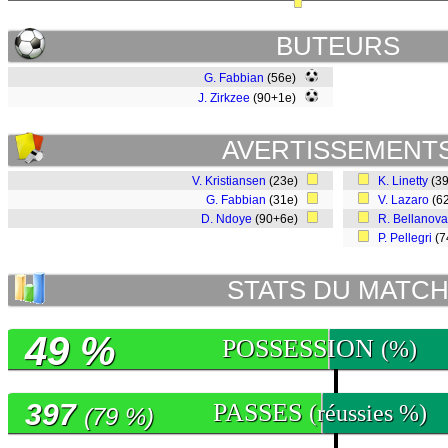
BUTEURS
G. Fabbian
(56e)
J. Zirkzee
(90+1e)
AVERTISSEMENT
V. Kristiansen
(23e)
K. Linetty
(3
G. Fabbian
(31e)
V. Lazaro
(6
D. Ndoye
(90+6e)
R. Bellanova
P. Pellegri
(7
STATS DU MATC
49 %
POSSESSION
(%)
397
PASSES
(réussies %)
(79 %)