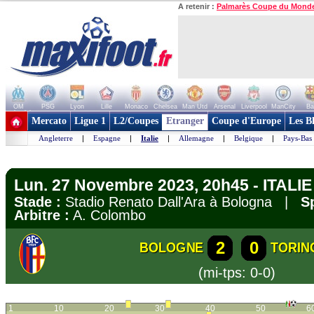
A retenir :
Palmarès Coupe du Mond
OM
PSG
Lyon
Lille
Monaco
Chelsea
Man Utd
Arsenal
Liverpool
ManCity
Ba
+ de clubs
Mercato
Ligue 1
L2/Coupes
Etranger
Coupe d'Europe
Les B
Angleterre
|
Espagne
|
Italie
|
Allemagne
|
Belgique
|
Pays-Bas
Lun. 27 Novembre 2023, 20h45 - ITALIE 
Stade :
Stadio Renato Dall'Ara à Bologna |
S
Arbitre :
A. Colombo
2
0
BOLOGNE
TORIN
(mi-tps: 0-0)
1
10
20
30
40
50
6