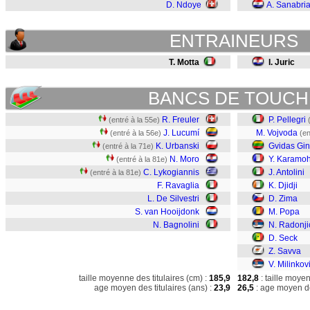
D. Ndoye
A. Sanabri
ENTRAINEURS
T. Motta
I. Juric
BANCS DE TOUCH
R. Freuler
P. Pellegri
(entré à la 55e)
J. Lucumí
M. Vojvoda
(entré à la 56e)
(en
K. Urbanski
Gvidas Gin
(entré à la 71e)
N. Moro
Y. Karamo
(entré à la 81e)
C. Lykogiannis
J. Antolini
(entré à la 81e)
F. Ravaglia
K. Djidji
L. De Silvestri
D. Zima
S. van Hooijdonk
M. Popa
N. Bagnolini
N. Radonji
D. Seck
Z. Savva
V. Milinkov
taille moyenne des titulaires (cm) :
185,9
182,8
: taille moye
age moyen des titulaires (ans) :
23,9
26,5
: age moyen de