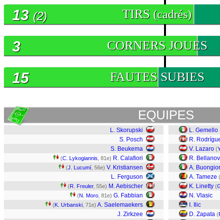
13
TIRS
(cadrés)
(2)
3
CORNERS JOUES
15
FAUTES SUBIES
EQUIPES
L. Skorupski
L. Gemello
S. Posch
R. Rodrígu
S. Beukema
V. Lazaro
(
R. Calafiori
R. Bellano
(
C. Lykogiannis
, 81e)
V. Kristiansen
A. Buongio
(
J. Lucumí
, 56e)
L. Ferguson
A. Tameze
M. Aebischer
K. Linetty
(
R. Freuler
, 55e)
(
G
G. Fabbian
N. Vlasic
(
N. Moro
, 81e)
A. Saelemaekers
I. Ilic
(
K. Urbanski
, 71e)
J. Zirkzee
D. Zapata
(