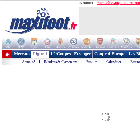
A retenir :
Palmarès Coupe du Mond
OM
PSG
Lyon
Lille
Monaco
Chelsea
Man Utd
Arsenal
Liverpool
ManCity
Ba
+ de clubs
Mercato
Ligue 1
L2/Coupes
Etranger
Coupe d'Europe
Les B
Actualité
|
Résultats & Classement
|
Buteurs
|
Calendrier
|
Equipe