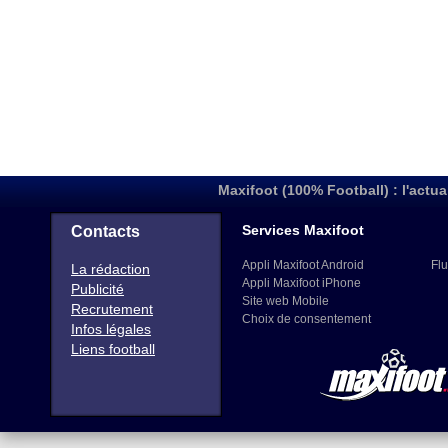
Maxifoot (100% Football) : l'actua
Services Maxifoot
Contacts
Appli Maxifoot Android
Flu
La rédaction
Appli Maxifoot iPhone
Publicité
Site web Mobile
Recrutement
Choix de consentement
Infos légales
Liens football