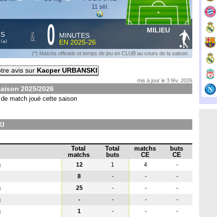
11 sél.
0
MILIEU
&
HS
MINUTES
S
EN
2025-26
*
(
)
(*) Matchs officiels et temps de jeu en CLUB au cours de la saison
tre avis sur
Kacper URBANSKI
mis à jour le 3 fév. 2026
saison
2025/2026
de match joué cette saison
KI
Total
Total
matchs
buts
matchs
buts
CE
CE
12
1
4
-
)
8
-
-
-
25
-
-
-
)
-
-
-
-
)
1
-
-
-
)