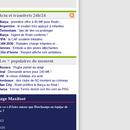
Actu et transferts 24h/24
Barça
: première offre à 45 M€ pour Rodri...
Argentine
: le soutien très appuyé à Infantino
Tottenham
: Van de Ven va prolonger
Barça
: l'agent de Rodri confirme !
FIFA
: la CAF soutient Infantino
CdM 2030
: Rubiales charge Infantino et ...
Rennes
: Embolo a des pistes alléchantes
Côte d'Ivoire
: Renard affiche ses ambitions
Rennes
: Haise confirme pour Aït Boudlal
Les + populaires du moment
Man City
: Trafford à Leeds pour 47 M€ (off...
Man Utd
: Zirkzee vers la Juventus ?
Monaco
: Pogba pointé du doigt
Amical
: Monaco s'impose contre Getafe
Real
: Diomandé arrive pour 140 M€ !
Nantes
: Der Zakarian et sa relation avec Kita
OM
: le retour d'Adidas est acté
OM
: le club prêt à libérer Kondogbia ?
Bordeaux
: des clubs de N1 montent au créneau
Monaco
: le message touchant d'Akliouche
Man City
: Rodri préfère le Barça au Real !
FIFA
: Tebas en remet une couche
Barça
: Ferran Torres donne son feu vert au PSG
FIFA
: l'UEFA maintient la pression
PSG
: Luis Enrique satisfait malgré tout
PSG
: Tebas encense Luis Enrique
OM
: accord trouvé avec Man City pour Rulli
age Maxifoot
Real
: Vinicius jusqu'en 2032 (officiel)
Lyon
: Mangala va rejoindre Getafe
e va t-il faire mieux que Deschamps en équipe de
OM
: une offre refusée pour Aguerd
e ?
Real
: c'est confirmé pour Vinicius
Troyes
: Junior Diaz jusqu'en 2030 (officiel)
UI
PSG
: Akliouche a signé (officiel)
NON
Voir les brèves précédentes