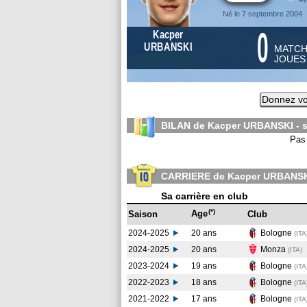
Né le 7 septembre 2004
0
Kacper
URBANSKI
MATC
JOUE
Donnez vo
BILAN de Kacper URBANSKI - 
Pas 
CARRIERE de Kacper URBANS
Sa carrière en club
(*)
Age
Saison
Club
2024-2025
20 ans
Bologne
(ITA
2024-2025
20 ans
Monza
(ITA
)
2023-2024
19 ans
Bologne
(ITA
2022-2023
18 ans
Bologne
(ITA
2021-2022
17 ans
Bologne
(ITA