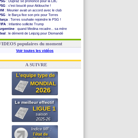
PSG
: Dupraz se prononce pour la LdC
PSG
: c'est bouclé pour Akliouche !
OM
: Meunier avait un accord avec le club
PSG
: le Barça fixe son prix pour Torres
Barça
: Torres souhaite rejoindre le PSG !
FIFA
: Infantino sollicite Trump
Argentine
: quand Medina recadre... sa mère
Real
: le démenti de Leipzig pour Diomandé
OM
: Paixão attire un 2e club anglais
FIFA
: le conseiller d'Infantino démissionne !
VIDEOS populaires du moment
Voir toutes les vidéos
A SUIVRE
L'equipe type de
MONDIAL
2026
Le meilleur effectif
LIGUE 1
saison
2025-26
Indice MF :
l'état de