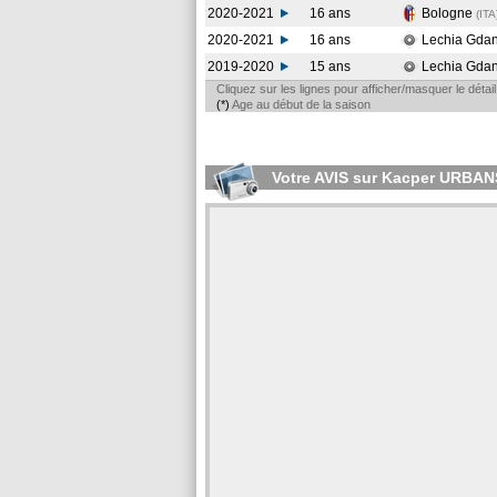
2020-2021
16 ans
Bologne
(ITA
2020-2021
16 ans
Lechia Gda
2019-2020
15 ans
Lechia Gda
Cliquez sur les lignes pour afficher/masquer le déta
(*)
Age au début de la saison
Votre AVIS sur Kacper URBAN