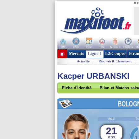
A r
OM
PSG
Lyon
Lille
Monaco
Chelsea
Ma
+ de clubs
Mercato
Ligue 1
L2/Coupes
Etran
Actualité
|
Résultats & Classement
|
Kacper URBANSKI
Fiche d'identité
Bilan et Matchs sai
BOLOG
AGE
TA
21
ans
1