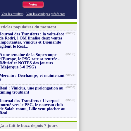
Voter
Voir les resultats
-
Voir les sondages précédents
articles populaires du moment
(06/08)
Journal des Transferts : la volte-face
de Rodri, l'OM finalise deux ventes
importantes, Vinicius et Diomandé
agitent le Real...
(05/08)
A une semaine de la Supercoupe
d'Europe, le PSG rate sa rentrée -
Débrief et NOTES des joueurs
(Majorque 3-0 PSG)
(05/08)
Mercato : Deschamps, et maintenant
?
(06/08)
Real : Vinicius, une prolongation au
timing troublant
(05/08)
Journal des Transferts : Liverpool
tourné vers le PSG, le nouveau club
de Salah connu, Lille veut piocher au
Real...
Ça a fait le buzz depuis 7 jours