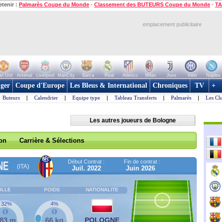
etenir :
Palmarès Coupe du Monde
-
Classement des BUTEURS Coupe du Monde
-
TA
emplacement publicitaire
n Utd
Arsenal
Liverpool
ManCity
Barca
Real
Atletico
Milan
Juve
Inter
Naples
ger
Coupe d'Europe
Les Bleus & International
Chroniques
TV
+
Buteurs
|
Calendrier
|
Equipe type
|
Tableau Transferts
|
Palmarès
|
Les Cl
Les autres joueurs de Bologne
son
Carrière & Sélections
Début Contrat :
Fin de contrat :
NE
(ITA)
Juil. 2022
Juin 2026
ILLE
POIDS
NATIONALITE
32%
4%
,83 m
66 kg
POLOGNE