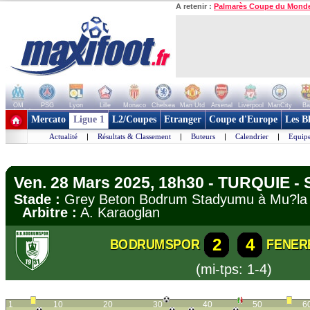
A retenir :
Palmarès Coupe du Mond
OM
PSG
Lyon
Lille
Monaco
Chelsea
Man Utd
Arsenal
Liverpool
ManCity
Ba
+ de clubs
Mercato
Ligue 1
L2/Coupes
Etranger
Coupe d'Europe
Les B
Actualité
|
Résultats & Classement
|
Buteurs
|
Calendrier
|
Equipe
Ven. 28 Mars 2025, 18h30 - TURQUIE - 
Stade :
Grey Beton Bodrum Stadyumu à Mu?
Arbitre :
A. Karaoglan
2
4
BODRUMSPOR
FENER
(mi-tps: 1-4)
1
10
20
30
40
50
6