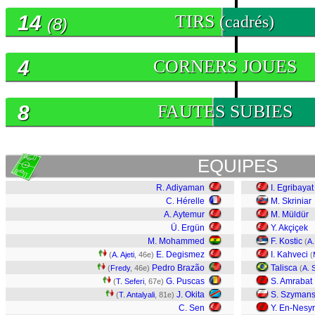
14
TIRS
(cadrés)
(8)
4
CORNERS JOUES
8
FAUTES SUBIES
EQUIPES
R. Adiyaman
I. Egribayat
C. Hérelle
M. Skriniar
A. Aytemur
M. Müldür
Ü. Ergün
Y. Akçiçek
M. Mohammed
F. Kostic
(
A.
E. Degismez
I. Kahveci
(
A. Ajeti
, 46e)
(
Pedro Brazão
Talisca
(
Fredy
, 46e)
(
A. 
G. Puscas
S. Amrabat
(
T. Seferi
, 67e)
J. Okita
S. Szymans
(
T. Antalyali
, 81e)
C. Sen
Y. En-Nesyr