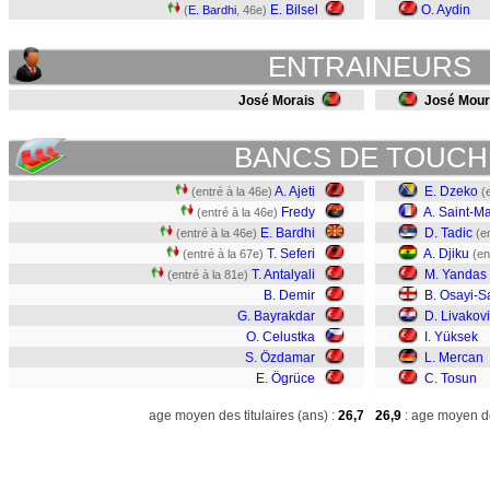
E. Bilsel
O. Aydin
(
E. Bardhi
, 46e)
ENTRAINEURS
José Morais
José Mour
BANCS DE TOUCH
A. Ajeti
E. Dzeko
(entré à la 46e)
(
Fredy
A. Saint-M
(entré à la 46e)
E. Bardhi
D. Tadic
(entré à la 46e)
(e
T. Seferi
A. Djiku
(entré à la 67e)
(en
T. Antalyali
M. Yandas
(entré à la 81e)
B. Demir
B. Osayi-
G. Bayrakdar
D. Livakov
O. Celustka
I. Yüksek
S. Özdamar
L. Mercan
E. Ögrüce
C. Tosun
age moyen des titulaires (ans) :
26,7
26,9
: age moyen de