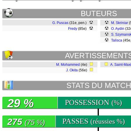
BUTEURS
G. Puscas
(31e, pen.)
M. Skriniar
(
Fredy
(85e)
O. Aydin
(32
S. Szymansk
Talisca
(45e
AVERTISSEMENT
M. Mohammed
(4e)
A. Saint-Max
J. Okita
(56e)
STATS DU MATC
29 %
POSSESSION
(%)
275
PASSES
(réussies %)
(75 %)