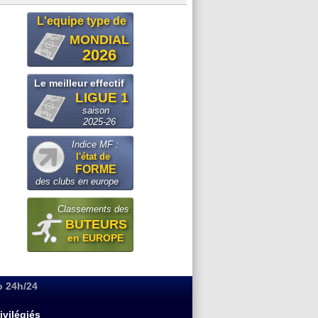
L'equipe type de
MONDIAL
2026
Le meilleur effectif
LIGUE 1
saison
2025-26
Indice MF :
l'état de
FORME
des clubs en europe
Classements des
BUTEURS
en EUROPE
o 24h/24
ivilégiés