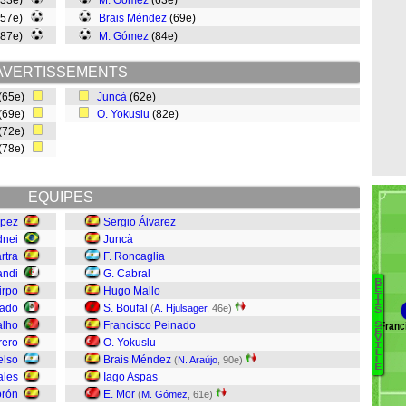
(33e)
M. Gómez
(63e)
(57e)
Brais Méndez
(69e)
(87e)
M. Gómez
(84e)
AVERTISSEMENTS
(65e)
Juncà
(62e)
(69e)
O. Yokuslu
(82e)
(72e)
(78e)
EQUIPES
ópez
Sergio Álvarez
dnei
Juncà
rtra
F. Roncaglia
andi
G. Cabral
B
E
irpo
Hugo Mallo
T
I
dado
S. Boufal
(
A. Hjulsager
, 46e)
F
S
alho
Francisco Peinado
Franc
S
É
V
rero
O. Yokuslu
W
I
L
elso
Brais Méndez
(
N. Araújo
, 90e)
R
L
E
ales
Iago Aspas
S
orón
E. Mor
J
(
M. Gómez
, 61e)