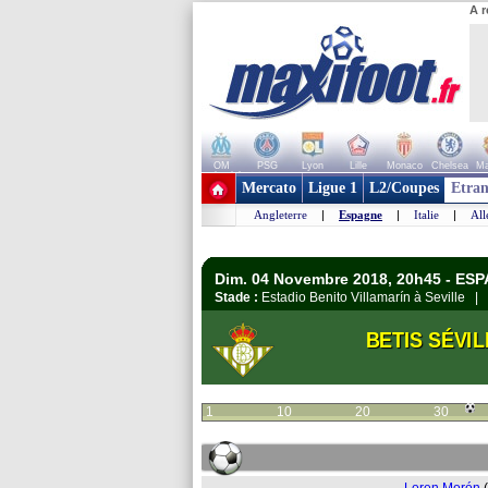
A r
OM
PSG
Lyon
Lille
Monaco
Chelsea
Ma
+ de clubs
Mercato
Ligue 1
L2/Coupes
Etran
Angleterre
|
Espagne
|
Italie
|
Al
Dim. 04 Novembre 2018, 20h45 - ESP
Stade :
Estadio Benito Villamarín à Seville |
BETIS SÉVIL
1
10
20
30