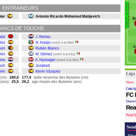
Te
C
E
ENTRAINEURS
L
T
A
A
lar
Antonio Ricardo Mohamed Matijevich
Bo
V
Ar
I
G
B
O
ANCS DE TOUCHE
G
H
dal
J. Alonso
J
lez
N. Araújo
(entré à la 90e)
J
K
oum
Rubén Blanco
les
M. Gómez
(entré à la 61e)
ria
A. Hjulsager
(entré à la 46e)
uín
Jozabed
ello
Kevin Vázquez
Liga
(cm) :
180,6
177,4
: taille moyenne des titulaires (cm)
(ans) :
25,5
26,2
: age moyen des titulaires (ans)
Alaves
Celta Vi
FC 
Gérone 
Rea
Real S
Sond
Zidan