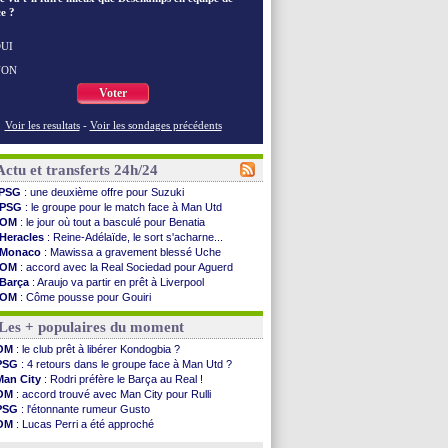
e ?
UI
NON
Voter
Voir les resultats
-
Voir les sondages précédents
Actu et transferts 24h/24
PSG
: une deuxième offre pour Suzuki
PSG
: le groupe pour le match face à Man Utd
OM
: le jour où tout a basculé pour Benatia
Heracles
: Reine-Adélaïde, le sort s'acharne...
Monaco
: Mawissa a gravement blessé Uche
OM
: accord avec la Real Sociedad pour Aguerd
Barça
: Araujo va partir en prêt à Liverpool
OM
: Côme pousse pour Gouiri
Man Utd
: le groupe pour défier le PSG
Les + populaires du moment
L3
: Caen premier leader
OM
: Højbjerg, son agent maintient le suspense
OM
: le club prêt à libérer Kondogbia ?
OM
: Gouiri évoque son avenir
PSG
: 4 retours dans le groupe face à Man Utd ?
Leipzig
: le transfert d'Asllani tombe à l'eau
Man City
: Rodri préfère le Barça au Real !
L3
: 1ère utilisation du Football Video Support
OM
: accord trouvé avec Man City pour Rulli
OM
: Benatia envoie une pique à Longoria
PSG
: l'étonnante rumeur Gusto
illarreal
: Al-Ahli veut Pape Gueye
OM
: Lucas Perri a été approché
Lyon
: la dernière saison de Fonseca ?
OM
: une offre pour Bulka
OM
: un nouveau prétendant pour Højbjerg