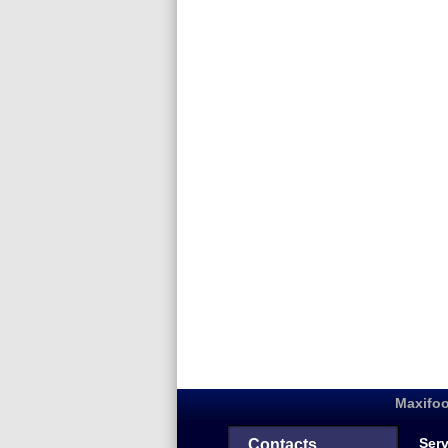
Maxifoo
Serv
Contacts