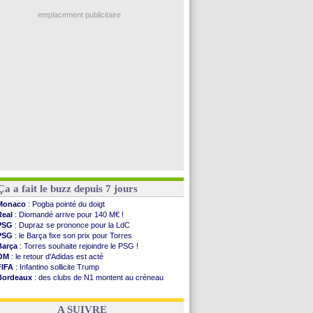
Ouganda
: Owori battu à mort à Kampala
Brest
: un gardien norvégien en approche ?
emplacement publicitaire
OM
: McCourt a versé 120 M€ en 2026
PSG
: 4 retours dans le groupe face à Man Utd ...
Nice
: Kevin Carlos va partir en Italie
L1
: prison avec sursis requis contre un arbitre
Leganés
: c'est signé pour Luca Zidane (off.)
Voir les brèves précédentes
Ça a fait le buzz depuis 7 jours
Monaco
: Pogba pointé du doigt
Real
: Diomandé arrive pour 140 M€ !
PSG
: Dupraz se prononce pour la LdC
PSG
: le Barça fixe son prix pour Torres
Barça
: Torres souhaite rejoindre le PSG !
OM
: le retour d'Adidas est acté
FIFA
: Infantino sollicite Trump
Bordeaux
: des clubs de N1 montent au créneau
Argentine
: quand Medina recadre... sa mère
Real
: le démenti de Leipzig pour Diomandé
A SUIVRE