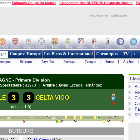
etenir :
Palmarès Coupe du Monde
-
Classement des BUTEURS Coupe du Monde
-
TA
emplacement publicitaire
n Utd
Arsenal
Liverpool
ManCity
Barca
Real
Atletico
Milan
Juve
Inter
Naples
ger
Coupe d'Europe
Les Bleus & International
Chroniques
TV
+
lemagne
|
Belgique
|
Pays-Bas
|
Portugal
|
Turquie
|
Suisse
|
Algérie
|
Lien
AGNE - Primera Division
Spectateurs :
41973 |
Arbitre :
Javier Estrada Fernández
Ac
Ré
3
3
LE
CELTA VIGO
Cl
Cal
(mi-tps: 1-0)
Pa
Ré
40
50
60
70
80
90
BUTEURS