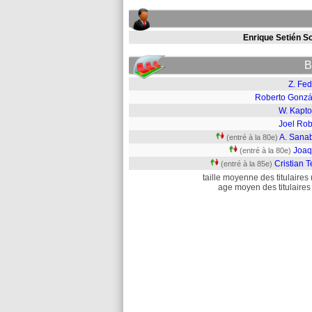
Enrique Setién So
B
Z. Fed
Roberto Gonzá
W. Kapt
Joel Rob
A. Sanab
(entré à la 80e)
Joaq
(entré à la 80e)
Cristian T
(entré à la 85e)
taille moyenne des titulaires 
age moyen des titulaires 