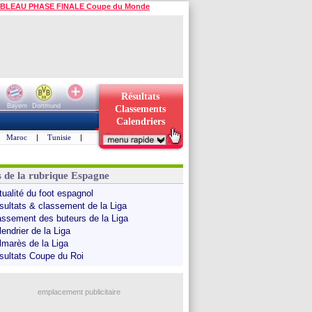
BLEAU PHASE FINALE Coupe du Monde
Résultats
Bayern
Dortmund
Classements
Calendriers
Maroc
|
Tunisie
|
s de la rubrique Espagne
tualité du foot espagnol
sultats & classement de la Liga
assement des buteurs de la Liga
endrier de la Liga
lmarès de la Liga
sultats Coupe du Roi
emplacement publicitaire