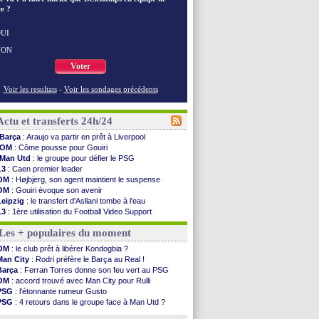
e ?
UI
NON
Voter
Voir les resultats
-
Voir les sondages précédents
Actu et transferts 24h/24
Barça
: Araujo va partir en prêt à Liverpool
OM
: Côme pousse pour Gouiri
Man Utd
: le groupe pour défier le PSG
L3
: Caen premier leader
OM
: Højbjerg, son agent maintient le suspense
OM
: Gouiri évoque son avenir
Leipzig
: le transfert d'Asllani tombe à l'eau
L3
: 1ère utilisation du Football Video Support
OM
: Benatia envoie une pique à Longoria
Les + populaires du moment
illarreal
: Al-Ahli veut Pape Gueye
Lyon
: la dernière saison de Fonseca ?
OM
: le club prêt à libérer Kondogbia ?
OM
: un nouveau prétendant pour Højbjerg
Man City
: Rodri préfère le Barça au Real !
Brest
: un gardien norvégien en approche ?
Barça
: Ferran Torres donne son feu vert au PSG
OM
: McCourt a versé 120 M€ en 2026
OM
: accord trouvé avec Man City pour Rulli
PSG
: 4 retours dans le groupe face à Man Utd ...
PSG
: l'étonnante rumeur Gusto
Nice
: Kevin Carlos va partir en Italie
PSG
: 4 retours dans le groupe face à Man Utd ?
L1
: prison avec sursis requis contre un arbitre
OM
: une offre pour Bulka
Leganés
: c'est signé pour Luca Zidane (off.)