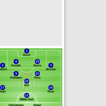
1
Bravo
6
15
2
3
Pezzella
Bartra
ellerín
Miranda
5
21
Banc des remplaçants
Betis Séville
Rodríguez
Roca
22
timira
Isco
 Díaz
17
10
Guilherme Fernandes
Rodri
Pérez
ad
12
glesias Quintas
Willian José
ran Vieites
Chris Ramos
Gómez