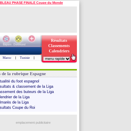
BLEAU PHASE FINALE Coupe du Monde
Résultats
Bayern
Dortmund
Classements
Calendriers
Maroc
|
Tunisie
|
s de la rubrique Espagne
tualité du foot espagnol
sultats & classement de la Liga
assement des buteurs de la Liga
endrier de la Liga
lmarès de la Liga
sultats Coupe du Roi
emplacement publicitaire