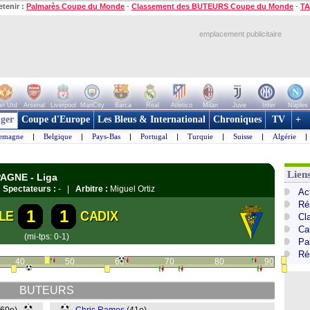
etenir :
Palmarès Coupe du Monde
-
Classement des BUTEURS Coupe du Monde
-
TA
emplacement publicitaire
n Utd
Arsenal
Liverpool
ManCity
Barca
Real
Atletico
Milan
Juve
Inter
Naples
ger
Coupe d'Europe
Les Bleus & International
Chroniques
TV
+
lemagne
|
Belgique
|
Pays-Bas
|
Portugal
|
Turquie
|
Suisse
|
Algérie
|
Lien
PAGNE - Liga
|
Spectateurs :
- |
Arbitre :
Miguel Ortiz
Ac
Ré
1
1
LE
CADIX
Cl
Cal
(mi-tps: 0-1)
Pa
Ré
40
50
60
70
80
90
BUTEURS