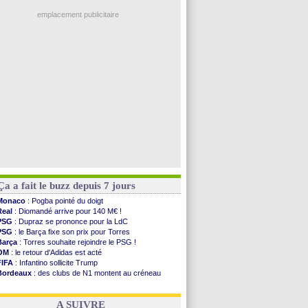
OM
: Lucas Perri a été approché
Atletico
: Ruggeri en route pour Aston Villa
emplacement publicitaire
Monaco
: Filipe Luis soutient Biereth
Lyon
: Mangala prêté à Getafe (officiel)
PSG
: Nsoki va signer en Croatie
Arsenal
: Naples vise Gabriel Jesus
Real
: Mastantuono prêté à la Fiorentina (off.)
Voir les brèves précédentes
Ça a fait le buzz depuis 7 jours
Monaco
: Pogba pointé du doigt
Real
: Diomandé arrive pour 140 M€ !
PSG
: Dupraz se prononce pour la LdC
PSG
: le Barça fixe son prix pour Torres
Barça
: Torres souhaite rejoindre le PSG !
OM
: le retour d'Adidas est acté
FIFA
: Infantino sollicite Trump
Bordeaux
: des clubs de N1 montent au créneau
Argentine
: quand Medina recadre... sa mère
Real
: le démenti de Leipzig pour Diomandé
A SUIVRE