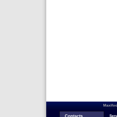
Maxifoo
Serv
Contacts