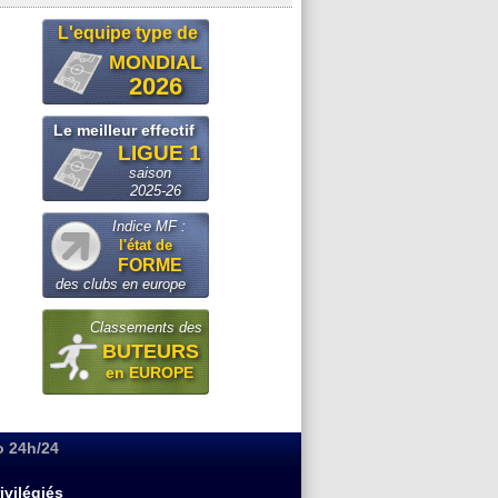
L'equipe type de
MONDIAL
2026
Le meilleur effectif
LIGUE 1
saison
2025-26
Indice MF :
l'état de
FORME
des clubs en europe
Classements des
BUTEURS
en EUROPE
o 24h/24
ivilégiés