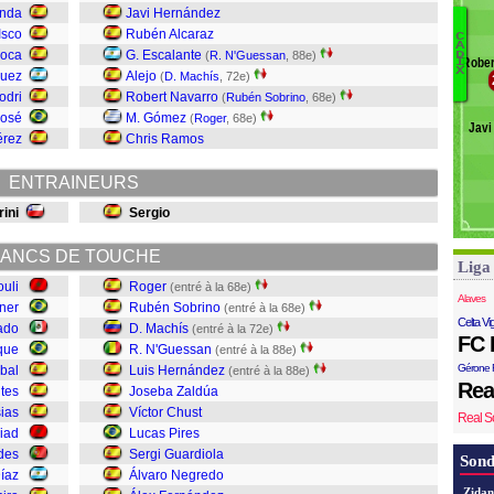
Ru
anda
Javi Hernández
L
Isco
Rubén Alcaraz
C
G
A
Gi
Roca
G. Escalante
D
(
R. N'Guessan
, 88e)
Rober
I
A
Á
X
guez
Alejo
(
D. Machís
, 72e)
E
N
odri
Robert Navarro
(
Rubén Sobrino
, 68e)
S
José
M. Gómez
(
Roger
, 68e)
Javi
P
érez
Chris Ramos
C
Z
ENTRAINEURS
H
N
rini
Sergio
M
S
ANCS DE TOUCHE
Liga
R
ouli
Roger
(entré à la 68e)
Alaves
ner
Rubén Sobrino
(entré à la 68e)
Celta Vi
ado
D. Machís
(entré à la 72e)
FC 
que
R. N'Guessan
(entré à la 88e)
Gérone 
ibal
Luis Hernández
(entré à la 88e)
Rea
ites
Joseba Zaldúa
sias
Víctor Chust
Real S
iad
Lucas Pires
des
Sergi Guardiola
Sond
Díaz
Álvaro Negredo
Zidan