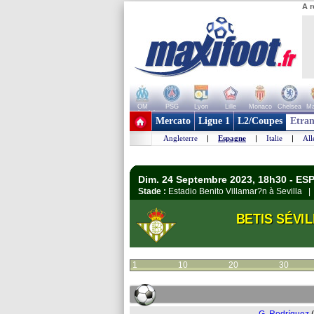
A r
OM
PSG
Lyon
Lille
Monaco
Chelsea
Ma
+ de clubs
Mercato
Ligue 1
L2/Coupes
Etran
Angleterre
|
Espagne
|
Italie
|
Al
Dim. 24 Septembre 2023, 18h30 - ES
Stade :
Estadio Benito Villamar?n à Sevilla 
BETIS SÉVIL
1
10
20
30