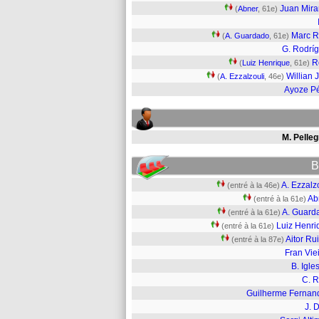
Juan Mir
(
Abner
, 61e)
Marc 
(
A. Guardado
, 61e)
G. Rodrí
R
(
Luiz Henrique
, 61e)
Willian 
(
A. Ezzalzouli
, 46e)
Ayoze P
M. Pelleg
B
A. Ezzalz
(entré à la 46e)
Ab
(entré à la 61e)
A. Guard
(entré à la 61e)
Luiz Henri
(entré à la 61e)
Aitor Ru
(entré à la 87e)
Fran Vie
B. Igle
C. R
Guilherme Fernan
J. 