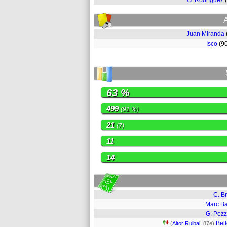
G. Rodríguez
Juan Miranda
Isco
(9
63 %
499
(91 %)
21
(7)
11
14
C. B
Marc Ba
G. Pezz
Bell
(
Aitor Ruibal
, 87e)