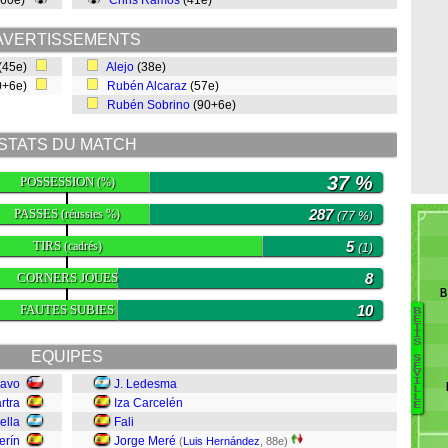
(60e)
Chris Ramos
(41e)
AVERTISSEMENTS
(45e)
Alejo
(38e)
0+6e)
Rubén Alcaraz
(57e)
Rubén Sobrino
(90+6e)
STATS DU MATCH
37 %
POSSESSION
(%)
PASSES
287
(réussies %)
(77 %)
TIRS
5
(cadrés)
(1)
CORNERS JOUES
8
B
FAUTES SUBIES
10
B
E
T
I
Al
S
EQUIPES
S
J.
É
V
I
ravo
J. Ledesma
L
Ri
L
rtra
Iza Carcelén
E
I
ella
Fali
F
erín
Jorge Meré
(
Luis Hernández
, 88e)